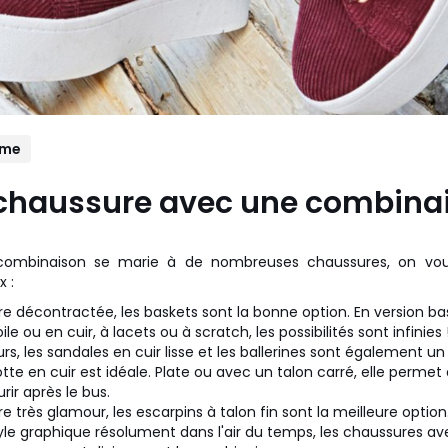
mme
 chaussure avec une combina
ombinaison se marie à de nombreuses chaussures, on vous 
 :
re décontractée, les baskets sont la bonne option. En version b
e ou en cuir, à lacets ou à scratch, les possibilités sont infinies 
rs, les sandales en cuir lisse et les ballerines sont également un
botte en cuir est idéale. Plate ou avec un talon carré, elle perme
rir après le bus.
re très glamour, les escarpins à talon fin sont la meilleure option
tyle graphique résolument dans l'air du temps, les chaussures a