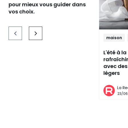
pour mieux vous guider dans
vos choix.
maison
L'été à l
rafraîchi
avec des
légers
La Re
23/06