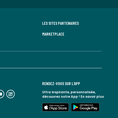
LES SITES PARTENAIRES
MARKETPLACE
RENDEZ-VOUS SUR L'APP
n
lien
Ultra inspirante, personnalisée,
découvrez notre App !
En savoir plus
rs
vers
espace
le
lien
lien
seaux
blog
vers
vers
ciaux
la
l'app
google