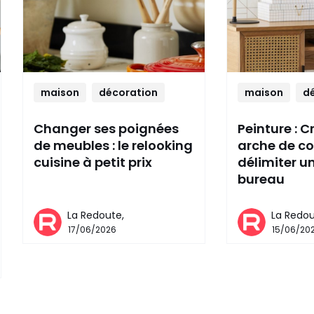
maison
décoration
maison
d
Changer ses poignées
Peinture : C
de meubles : le relooking
arche de co
cuisine à petit prix
délimiter u
bureau
La Redoute,
La Redou
17/06/2026
15/06/20