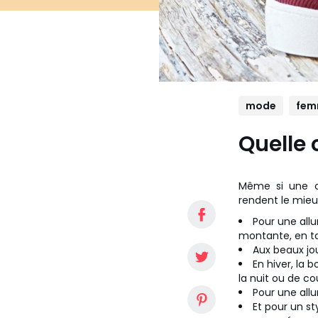
mode
fe
Quelle
Même si une c
rendent le mieux
Pour une allu
montante, en toil
Aux beaux jou
En hiver, la 
la nuit ou de cou
Pour une allu
Et pour un s