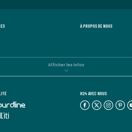
CES
À PROPOS DE NOUS
Afficher les infos
LITÉ
H24 AVEC NOUS
lien
lien
lien
lien
lie
vers
vers
vers
vers
ve
l'espace
l'espace
l'espace
l'espace
l'
réseaux
réseaux
réseaux
réseaux
ré
sociaux
sociaux
sociaux
sociaux
so