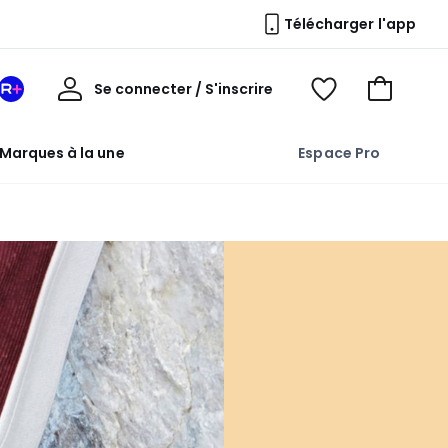
Télécharger l'app
Mon
Se connecter / S'inscrire
Mon
Voir
Voir
compte
espace
mes
mon
La
favoris
panier
Marques à la une
Espace Pro
Redoute
+