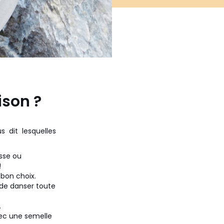
ison ?
dit lesquelles
asse ou
!
 bon choix.
t de danser toute
.
vec une semelle