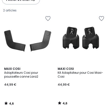
2 articles
4,6
4,6
MAXI COSI
MAXI COSI
/ 5
/ 5
Adaptateurs Cosi pour
Kit Adaptateur pour Cosi Maxi-
poussette canne Lara2
Cosi
44,99
44,99 €
44,99 €
€.
4,6
4,6
/
/
5