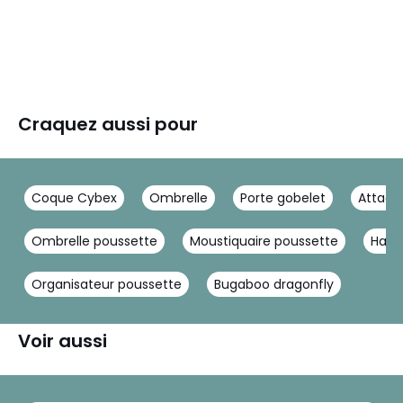
Craquez aussi pour
Coque Cybex
Ombrelle
Porte gobelet
Attach
Ombrelle poussette
Moustiquaire poussette
Habil
Organisateur poussette
Bugaboo dragonfly
Voir aussi