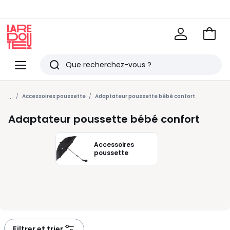
Voir
mon
La
panie
Redoute
Menu
Rechercher
Derniers
...
articles
Accessoires poussette
Adaptateur poussette bébé confort
vus
Adaptateur poussette bébé confort
Accessoires
poussette
Filtrer et trier