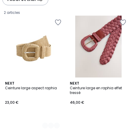
2 articles
4
NEXT
NEXT
Ceinture large aspect raphia
Ceinture large en raphia effet
Couleurs
tressé
23,00
23,00 €
46,00 €
€.