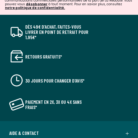
communications commerciales personnalisées de la part de La Redoute. Vous
pouvez vous
désabonner
à tout moment. Pour en savoir plus, consultez
notre politique de confidentialité.
DÈS 49€ D’ACHAT, FAITES-VOUS
LIVRER EN POINT DE RETRAIT POUR
1,95€*
RETOURS GRATUITS*
30 JOURS POUR CHANGER D'AVIS*
PAIEMENT EN 2X, 3X OU 4X SANS
FRAIS*
AIDE & CONTACT