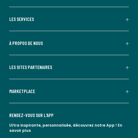
LES SERVICES
À PROPOS DE NOUS
LES SITES PARTENAIRES
MARKETPLACE
RENDEZ-VOUS SUR L'APP
Ultra inspirante, personnalisée, découvrez notre App !
En
savoir plus
lien vers l'app store
lien vers google play