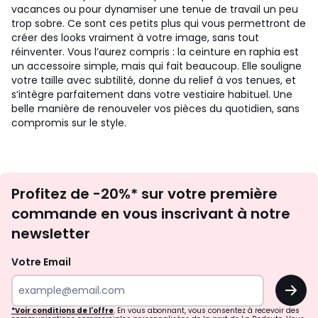
vacances ou pour dynamiser une tenue de travail un peu
trop sobre. Ce sont ces petits plus qui vous permettront de
créer des looks vraiment à votre image, sans tout
réinventer. Vous l’aurez compris : la ceinture en raphia est
un accessoire simple, mais qui fait beaucoup. Elle souligne
votre taille avec subtilité, donne du relief à vos tenues, et
s’intègre parfaitement dans votre vestiaire habituel. Une
belle manière de renouveler vos pièces du quotidien, sans
compromis sur le style.
Inscription
Profitez de -20%* sur votre première
newsletter
commande en vous inscrivant à notre
newsletter
Votre Email
OK
*Voir conditions de l'offre
. En vous abonnant, vous consentez à recevoir des