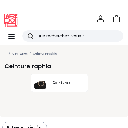
Voir
mon
La
panie
Redoute
Menu
Rechercher
Derniers
...
articles
Ceintures
Ceinture raphia
vus
Ceinture raphia
Ceintures
Filtrer et trier