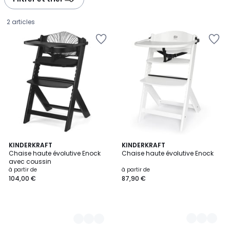
2 articles
4
KINDERKRAFT
5
KINDERKRAFT
Chaise haute évolutive Enock
Chaise haute évolutive Enock
Couleurs
Couleurs
avec coussin
Prix
à partir de
à partir de
104,00 €
87,90 €
à
partir
de
104,00
€.