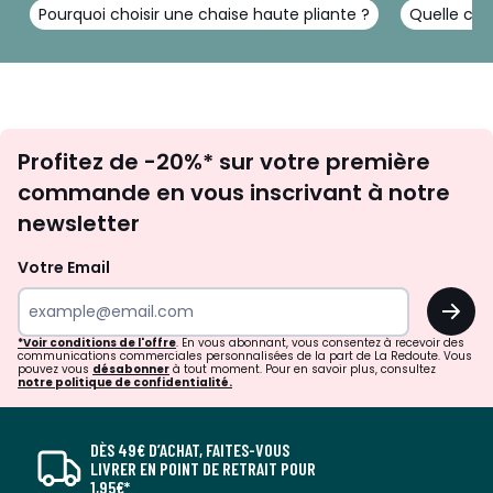
Pourquoi choisir une chaise haute pliante ?
Quelle cha
Inscription
Profitez de -20%* sur votre première
newsletter
commande en vous inscrivant à notre
newsletter
Votre Email
OK
*Voir conditions de l'offre
. En vous abonnant, vous consentez à recevoir des
communications commerciales personnalisées de la part de La Redoute. Vous
pouvez vous
désabonner
à tout moment. Pour en savoir plus, consultez
notre politique de confidentialité.
DÈS 49€ D’ACHAT, FAITES-VOUS
LIVRER EN POINT DE RETRAIT POUR
1,95€*