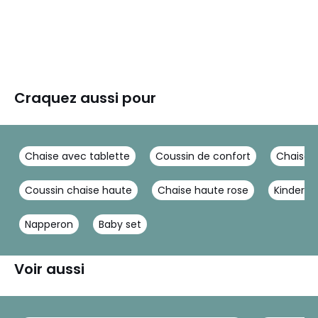
Craquez aussi pour
Chaise avec tablette
Coussin de confort
Chaise 
Coussin chaise haute
Chaise haute rose
Kinderkr
Napperon
Baby set
Voir aussi