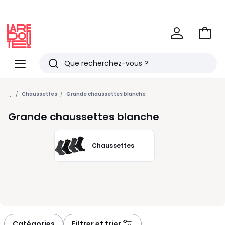
Voir
mon
La
panie
Redoute
Menu
Rechercher
Derniers
...
articles
Chaussettes
Grande chaussettes blanche
vus
Grande chaussettes blanche
Chaussettes
Catégories
Filtrer et trier