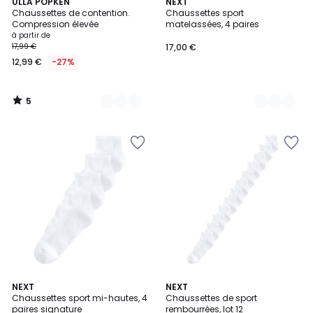
5
10
ULLA POPKEN
2
NEXT
/
Chaussettes de contention.
Chaussettes sport
Couleurs
Couleurs
5
Compression élevée
matelassées, 4 paires
à partir de
17,99 €
17,00 €
12,99 €
-27%
5
/
5
NEXT
2
NEXT
Chaussettes sport mi-hautes, 4
Chaussettes de sport
Couleurs
paires signature
rembourrées, lot 12