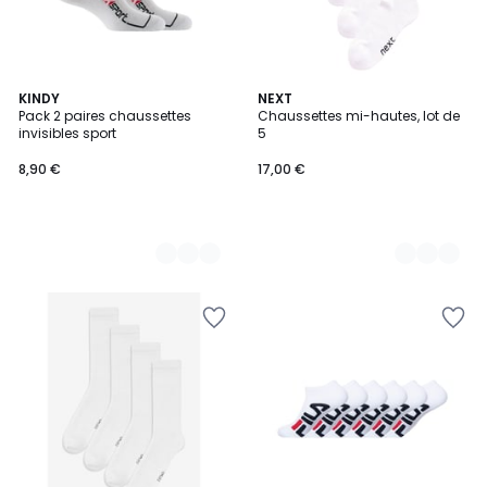
3
KINDY
3
NEXT
Pack 2 paires chaussettes
Chaussettes mi-hautes, lot de
Couleurs
Couleurs
invisibles sport
5
8,90 €
17,00 €