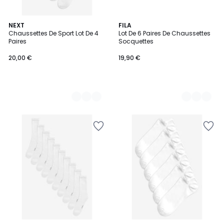
2
NEXT
3
FILA
Chaussettes De Sport Lot De 4
Lot De 6 Paires De Chaussettes
Couleurs
Couleurs
Paires
Socquettes
20,00 €
19,90 €