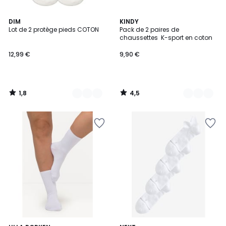
1,8
4,5
2
DIM
3
KINDY
/
/ 5
Lot de 2 protège pieds COTON
Pack de 2 paires de
Couleurs
Couleurs
5
chaussettes K-sport en coton
12,99 €
9,90 €
1,8
4,5
/
/
5
5