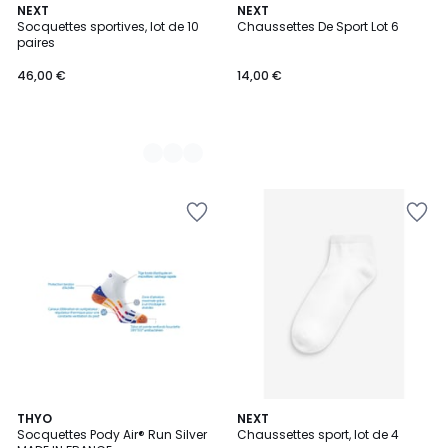
2
NEXT
NEXT
Socquettes sportives, lot de 10
Chaussettes De Sport Lot 6
Couleurs
paires
46,00 €
14,00 €
3
4
7
THYO
2
NEXT
/
/
Socquettes Pody Air® Run Silver
Chaussettes sport, lot de 4
Couleurs
Couleurs