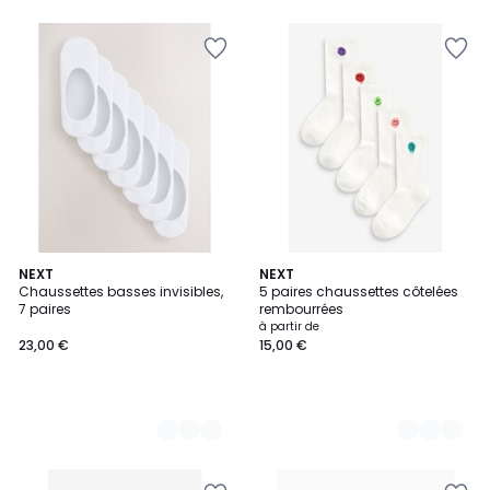
5
3
NEXT
2
NEXT
Chaussettes basses invisibles,
5 paires chaussettes côtelées
Couleurs
Couleurs
7 paires
rembourrées
à partir de
23,00 €
15,00 €