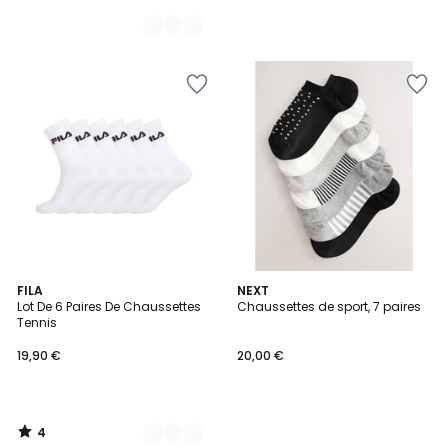
4
5
FILA
NEXT
/
Lot De 6 Paires De Chaussettes
Chaussettes de sport, 7 paires
Couleurs
5
Tennis
19,90 €
20,00 €
4
/