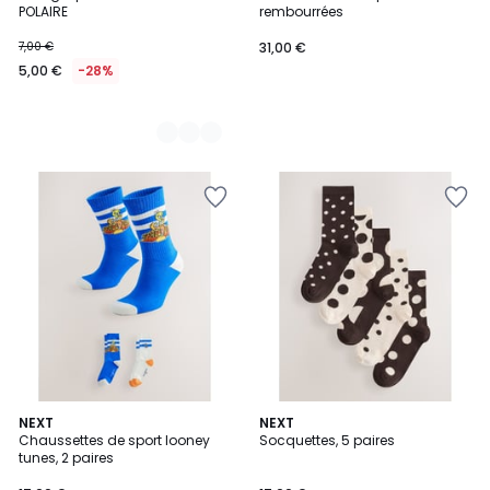
Couleurs
POLAIRE
rembourrées
7,00 €
31,00 €
5,00 €
-28%
NEXT
2
NEXT
Chaussettes de sport looney
Socquettes, 5 paires
Couleurs
tunes, 2 paires