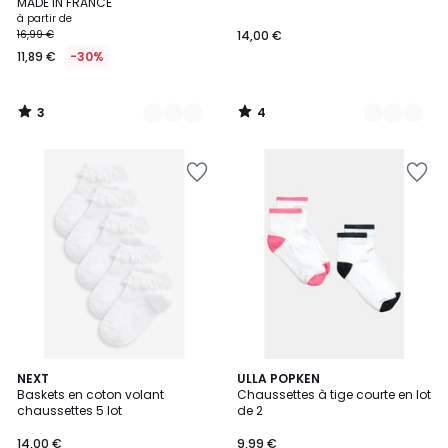
5
5
MADE IN FRANCE
à partir de
16,99 €
14,00 €
11,89 €
-30%
3
4
/
/
5
5
NEXT
ULLA POPKEN
Baskets en coton volant
Chaussettes à tige courte en lot
chaussettes 5 lot
de 2
14,00 €
9,99 €