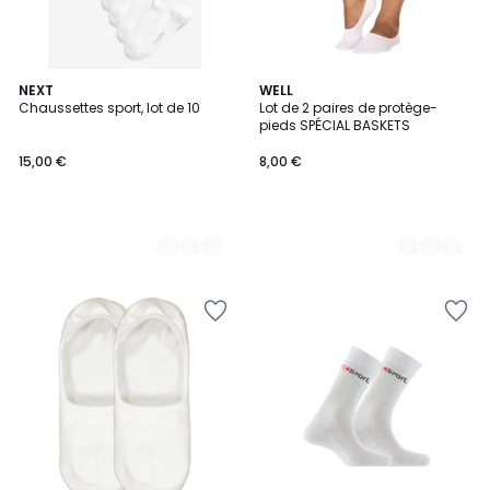
2
NEXT
2
WELL
Chaussettes sport, lot de 10
Lot de 2 paires de protège-
Couleurs
Couleurs
pieds SPÉCIAL BASKETS
15,00 €
8,00 €