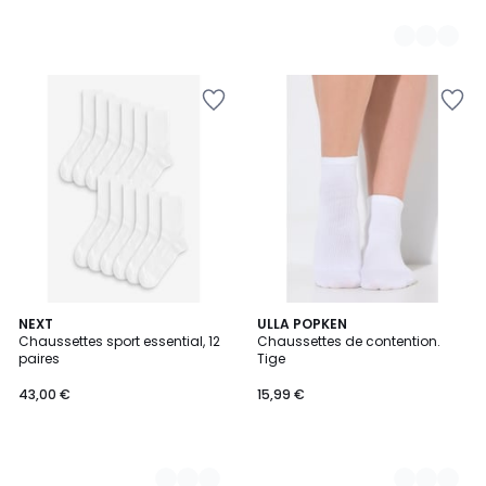
2
NEXT
4
ULLA POPKEN
Chaussettes sport essential, 12
Chaussettes de contention.
Couleurs
Couleurs
paires
Tige
43,00 €
15,99 €