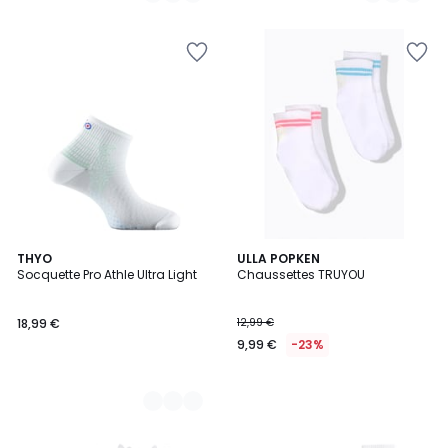
4
THYO
ULLA POPKEN
Socquette Pro Athle Ultra Light
Chaussettes TRUYOU
Couleurs
18,99 €
12,99 €
9,99 €
-23%