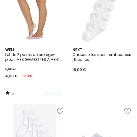
5
3
WELL
NEXT
/
Lot de 2 paires de protège-
Chaussettes sport rembourrées
Couleurs
5
pieds MES GAMBETTES AIMENT
, 5 paires
LA PLANÈTE
6,00 €
15,00 €
4,00 €
-33%
5
/
5