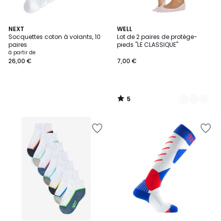
5
NEXT
3
WELL
/
Socquettes coton à volants, 10
Lot de 2 paires de protège-
Couleurs
5
paires
pieds "LE CLASSIQUE"
à partir de
26,00 €
7,00 €
5
/
5