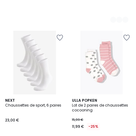
3
NEXT
ULLA POPKEN
Chaussettes de sport, 6 paires
Lot de 2 paires de chaussettes
Couleurs
cocooning
23,00 €
15,99 €
11,99 €
-25%