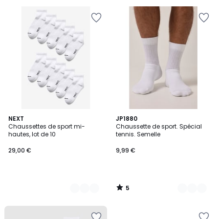
5
2
NEXT
2
JP1880
/
Chaussettes de sport mi-
Chaussette de sport. Spécial
Couleurs
Couleurs
5
hautes, lot de 10
tennis. Semelle
29,00 €
9,99 €
5
/
5