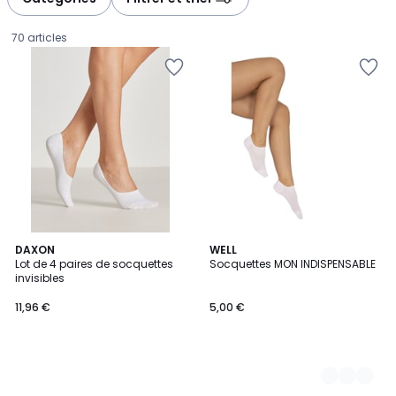
70 articles
DAXON
7
WELL
Lot de 4 paires de socquettes
Socquettes MON INDISPENSABLE
Couleurs
invisibles
11,96
11,96 €
5,00 €
€.