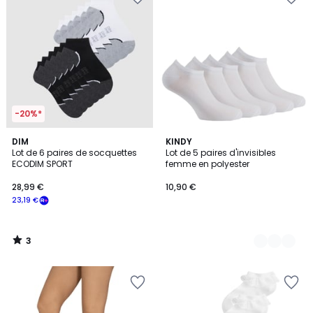
-20%*
3
DIM
2
KINDY
/
Lot de 6 paires de socquettes
Lot de 5 paires d'invisibles
Couleurs
5
ECODIM SPORT
femme en polyester
28,99 €
10,90 €
23,19 €
3
/
5