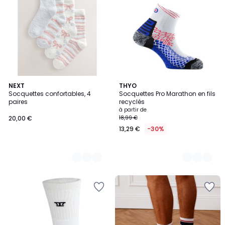
2
NEXT
7
THYO
Socquettes confortables, 4
Socquettes Pro Marathon en fils
Couleurs
Couleurs
paires
recyclés
à partir de
20,00 €
18,99 €
13,29 €
-30%