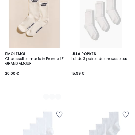
2
EMOI EMOI
ULLA POPKEN
Chaussettes made in France, LE
Lot de 3 paires de chaussettes
Couleurs
GRAND AMOUR
20,00 €
15,99 €