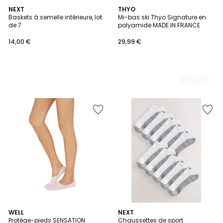
NEXT
2
THYO
Baskets à semelle intérieure, lot
Mi-bas ski Thyo Signature en
Couleurs
de 7
polyamide MADE IN FRANCE
14,00 €
29,99 €
2
WELL
NEXT
Protège-pieds SENSATION
Chaussettes de sport