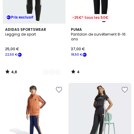
Prix exclusif
-25€* tous les 50€
4,8
4
3
ADIDAS SPORTSWEAR
PUMA
/ 5
/
Legging de sport
Pantalon de survêtement 8-16
Couleurs
5
ans
25,00 €
37,00 €
22,50 €
18,50 €
4,8
4
/
/
5
5