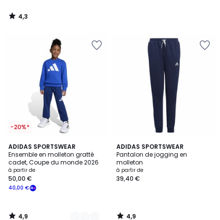
4,3
/
5
-20%*
4,9
4,9
2
ADIDAS SPORTSWEAR
ADIDAS SPORTSWEAR
/ 5
/ 5
Ensemble en molleton gratté
Pantalon de jogging en
Couleurs
cadet, Coupe du monde 2026
molleton
à partir de
à partir de
50,00 €
39,40 €
40,00 €
4,9
4,9
/
/