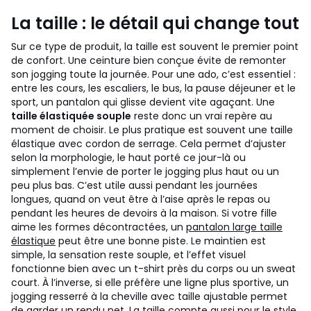
La taille : le détail qui change tout
Sur ce type de produit, la taille est souvent le premier point
de confort. Une ceinture bien conçue évite de remonter
son jogging toute la journée. Pour une ado, c’est essentiel :
entre les cours, les escaliers, le bus, la pause déjeuner et le
sport, un pantalon qui glisse devient vite agaçant. Une
taille élastiquée souple
reste donc un vrai repère au
moment de choisir.
Le plus pratique est souvent une taille
élastique avec cordon de serrage. Cela permet d’ajuster
selon la morphologie, le haut porté ce jour-là ou
simplement l’envie de porter le jogging plus haut ou un
peu plus bas. C’est utile aussi pendant les journées
longues, quand on veut être à l’aise après le repas ou
pendant les heures de devoirs à la maison.
Si votre fille
aime les formes décontractées, un
pantalon large taille
élastique
peut être une bonne piste. Le maintien est
simple, la sensation reste souple, et l’effet visuel
fonctionne bien avec un t-shirt près du corps ou un sweat
court. À l’inverse, si elle préfère une ligne plus sportive, un
jogging resserré à la cheville avec taille ajustable permet
de garder un rendu net.
La taille compte aussi pour le style.