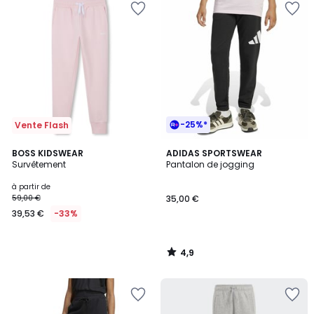
-25%*
Vente Flash
4,9
BOSS KIDSWEAR
ADIDAS SPORTSWEAR
/ 5
Survêtement
Pantalon de jogging
à partir de
59,00 €
35,00 €
39,53 €
-33%
4,9
/
5