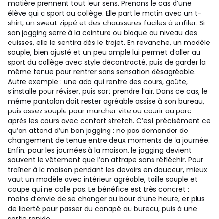
matière prennent tout leur sens.
Prenons le cas d’une
élève qui a sport au collège. Elle part le matin avec un t-
shirt, un sweat zippé et des chaussures faciles à enfiler. Si
son jogging serre à la ceinture ou bloque au niveau des
cuisses, elle le sentira dès le trajet. En revanche, un modèle
souple, bien ajusté et un peu ample lui permet d’aller au
sport du collège avec style décontracté, puis de garder la
même tenue pour rentrer sans sensation désagréable.
Autre exemple : une ado qui rentre des cours, goûte,
s’installe pour réviser, puis sort prendre l’air. Dans ce cas, le
même pantalon doit rester agréable assise à son bureau,
puis assez souple pour marcher vite ou courir au parc
après les cours avec confort stretch. C’est précisément ce
qu’on attend d’un bon jogging : ne pas demander de
changement de tenue entre deux moments de la journée.
Enfin, pour les journées à la maison, le jogging devient
souvent le vêtement que l’on attrape sans réfléchir. Pour
traîner à la maison pendant les devoirs en douceur, mieux
vaut un modèle avec intérieur agréable, taille souple et
coupe qui ne colle pas. Le bénéfice est très concret :
moins d’envie de se changer au bout d’une heure, et plus
de liberté pour passer du canapé au bureau, puis à une
sortie rapide.