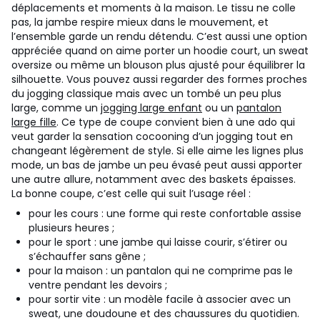
déplacements et moments à la maison. Le tissu ne colle
pas, la jambe respire mieux dans le mouvement, et
l’ensemble garde un rendu détendu. C’est aussi une option
appréciée quand on aime porter un hoodie court, un sweat
oversize ou même un blouson plus ajusté pour équilibrer la
silhouette.
Vous pouvez aussi regarder des formes proches
du jogging classique mais avec un tombé un peu plus
large, comme un
jogging large enfant
ou un
pantalon
large fille
. Ce type de coupe convient bien à une ado qui
veut garder la sensation cocooning d’un jogging tout en
changeant légèrement de style. Si elle aime les lignes plus
mode, un bas de jambe un peu évasé peut aussi apporter
une autre allure, notamment avec des baskets épaisses.
La bonne coupe, c’est celle qui suit l’usage réel :
pour les cours : une forme qui reste confortable assise
plusieurs heures ;
pour le sport : une jambe qui laisse courir, s’étirer ou
s’échauffer sans gêne ;
pour la maison : un pantalon qui ne comprime pas le
ventre pendant les devoirs ;
pour sortir vite : un modèle facile à associer avec un
sweat, une doudoune et des chaussures du quotidien.