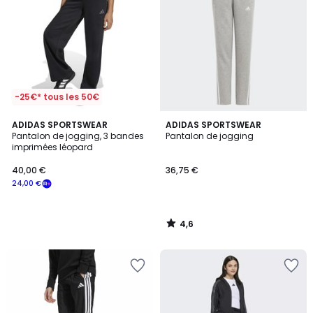
-25€* tous les 50€
4,6
ADIDAS SPORTSWEAR
ADIDAS SPORTSWEAR
/ 5
Pantalon de jogging, 3 bandes
Pantalon de jogging
imprimées léopard
40,00 €
36,75 €
24,00 €
4,6
/
5