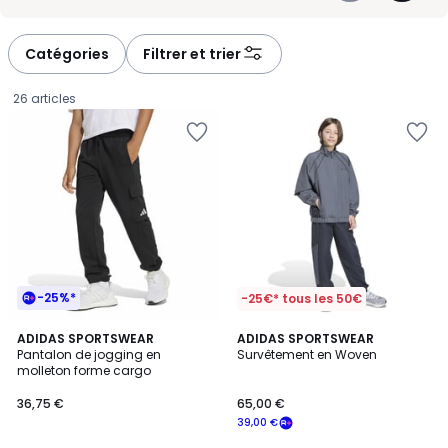
différence au quotidien. Pour trouver le bon jogging ado fille,
-
-
regardez la coupe, l'épaisseur du tissu et l'usage prévu. De quoi
défiler
défiler
composer une tenue cool, actuelle et simple à porter du matin au
à
à
soir.
Catégories
Filtrer et trier
gauche
droite
26 articles
-25%*
-25€* tous les 50€
4,3
ADIDAS SPORTSWEAR
ADIDAS SPORTSWEAR
/ 5
Pantalon de jogging en
Survêtement en Woven
molleton forme cargo
36,75
36,75 €
65,00 €
€.
39,00 €