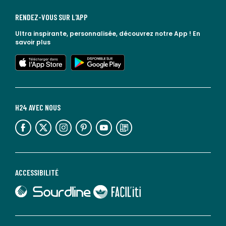
RENDEZ-VOUS SUR L'APP
Ultra inspirante, personnalisée, découvrez notre App !
En
savoir plus
lien vers l'app store
lien vers google play
H24 AVEC NOUS
lien vers l'espace réseaux sociaux
lien vers l'espace réseaux sociaux
lien vers l'espace réseaux sociaux
lien vers l'espace réseaux sociaux
lien vers l'espace réseaux sociaux
lien vers le blog la redoute
ACCESSIBILITÉ
lien vers Sourdline
lien vers Faciliti