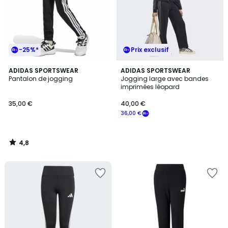
-25%*
Prix exclusif
4,8
ADIDAS SPORTSWEAR
ADIDAS SPORTSWEAR
/ 5
Pantalon de jogging
Jogging large avec bandes
imprimées léopard
35,00 €
40,00 €
36,00 €
4,8
/
5