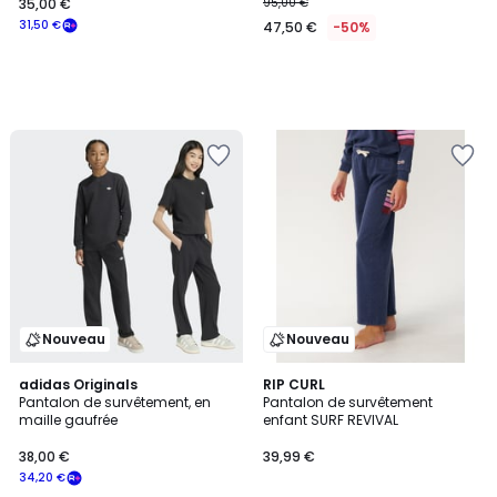
35,00 €
95,00 €
31,50 €
47,50 €
-50%
Nouveau
Nouveau
adidas Originals
RIP CURL
Pantalon de survêtement, en
Pantalon de survêtement
maille gaufrée
enfant SURF REVIVAL
38,00 €
39,99 €
34,20 €