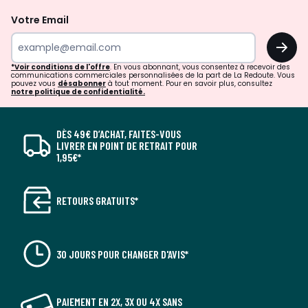
Votre Email
OK
*Voir conditions de l'offre
. En vous abonnant, vous consentez à recevoir des
communications commerciales personnalisées de la part de La Redoute. Vous
pouvez vous
désabonner
à tout moment. Pour en savoir plus, consultez
notre politique de confidentialité.
DÈS 49€ D’ACHAT, FAITES-VOUS
LIVRER EN POINT DE RETRAIT POUR
1,95€*
RETOURS GRATUITS*
30 JOURS POUR CHANGER D'AVIS*
PAIEMENT EN 2X, 3X OU 4X SANS