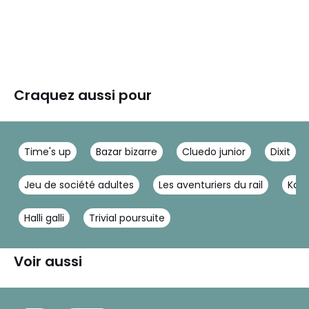
Craquez aussi pour
Time's up
Bazar bizarre
Cluedo junior
Dixit
Jeu de société adultes
Les aventuriers du rail
Kat
Halli galli
Trivial poursuite
Voir aussi