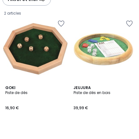
2 articles
GOKI
JEUJURA
Piste de dés
Piste de dés en bois
16,90
16,90 €
39,99 €
€.