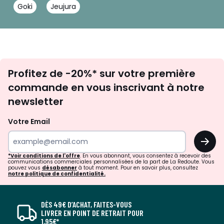
Goki
Jeujura
Inscription
Profitez de -20%* sur votre première
newsletter
commande en vous inscrivant à notre
newsletter
Votre Email
OK
*Voir conditions de l'offre
. En vous abonnant, vous consentez à recevoir des
communications commerciales personnalisées de la part de La Redoute. Vous
pouvez vous
désabonner
à tout moment. Pour en savoir plus, consultez
notre politique de confidentialité.
DÈS 49€ D’ACHAT, FAITES-VOUS
LIVRER EN POINT DE RETRAIT POUR
1,95€*