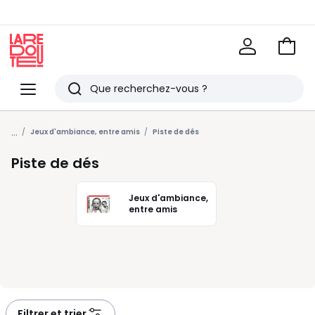
Voir
mon
La
panie
Redoute
Menu
Rechercher
Derniers
...
articles
Jeux d'ambiance, entre amis
Piste de dés
vus
Piste de dés
Jeux d'ambiance,
entre amis
Filtrer et trier