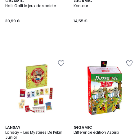
GIGAMIC
GIGAMIC
Halli Galli le jeux de societe
Kontour
30,99 €
14,55 €
LANSAY
GIGAMIC
Lansay - Les Mystères De Pékin
Différence édition Astérix
Junior