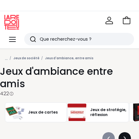
Voir
mon
La
panie
Redoute
Menu
Rechercher
Derniers
...
articles
Jeux de société
Jeux d'ambiance, entre amis
Jeux d'ambiance entre
vus
amis
422
Jeux de stratégie,
Jeux de cartes
réflexion