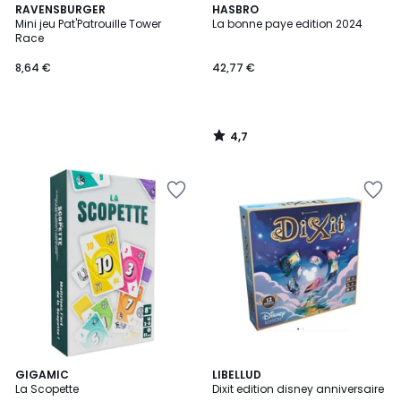
4,7
RAVENSBURGER
HASBRO
/ 5
Mini jeu Pat'Patrouille Tower
La bonne paye edition 2024
Race
8,64 €
42,77 €
4,7
/
5
GIGAMIC
LIBELLUD
La Scopette
Dixit edition disney anniversaire