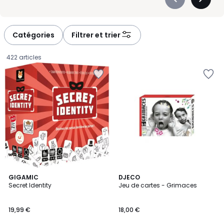
Précédent
Suivan
-
-
défiler
défiler
à
à
Catégories
Filtrer et trier
gauche
droite
422 articles
GIGAMIC
DJECO
Secret Identity
Jeu de cartes - Grimaces
19,99
19,99 €
18,00 €
€.