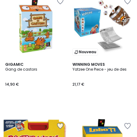
Nouveau
GIGAMIC
WINNING MOVES
Gang de castors
Yatzee One Piece - jeu de des
14,90 €
21,17 €