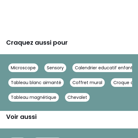
Craquez aussi pour
Microscope
Sensory
Calendrier educatif enfant
Tableau blanc aimanté
Coffret mural
Croque car
Tableau magnétique
Chevalet
Voir aussi