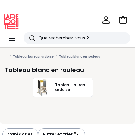
Voir
mon
La
panie
Redoute
Menu
Rechercher
Derniers
...
articles
Tableau, bureau, ardoise
Tableau blanc en rouleau
vus
Tableau blanc en rouleau
Tableau, bureau,
ardoise
Catégories
Filtrer et trier