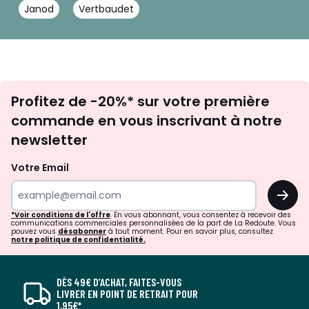
Janod
Vertbaudet
Inscription
Profitez de -20%* sur votre première
newsletter
commande en vous inscrivant à notre
newsletter
Votre Email
OK
*Voir conditions de l'offre
. En vous abonnant, vous consentez à recevoir des
communications commerciales personnalisées de la part de La Redoute. Vous
pouvez vous
désabonner
à tout moment. Pour en savoir plus, consultez
notre politique de confidentialité.
DÈS 49€ D’ACHAT, FAITES-VOUS
LIVRER EN POINT DE RETRAIT POUR
1,95€*