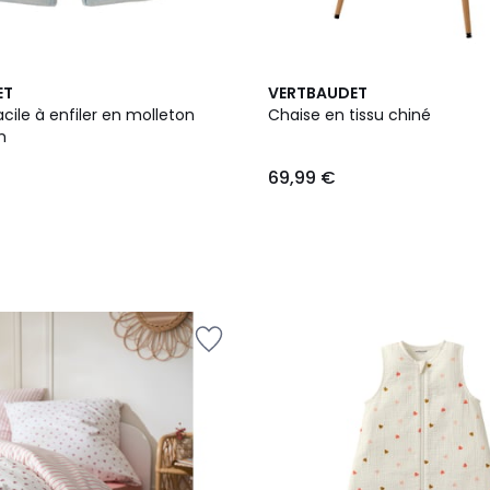
2
ET
VERTBAUDET
Couleurs
ile à enfiler en molleton
Chaise en tissu chiné
m
69,99 €