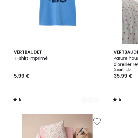
6
5
5
VERTBAUDET
VERTBAUD
Couleurs
/
/
T-shirt imprimé
Parure hou
5
5
d'oreiller 
coton recy
à partir de
5,99 €
35,99 €
5
5
/
/
5
5