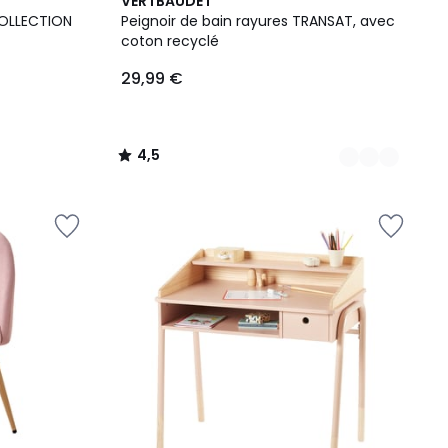
5
4,5
VERTBAUDET
Couleurs
/ 5
 COLLECTION
Peignoir de bain rayures TRANSAT, avec
coton recyclé
29,99 €
4,5
/
5