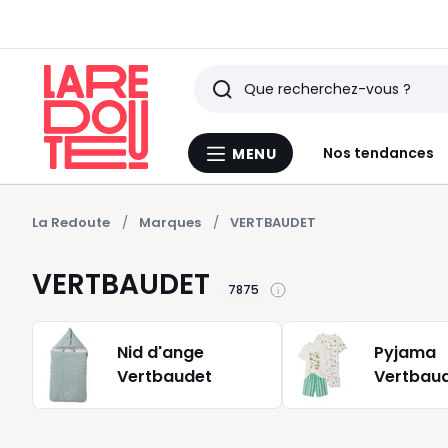
Rechercher
Derniers
Nos tendances
MENU
Menu
articles
La
Redoute
vus
La Redoute
Marques
VERTBAUDET
VERTBAUDET
7875
Nid d'ange
Pyjama
Vertbaudet
Vertbau