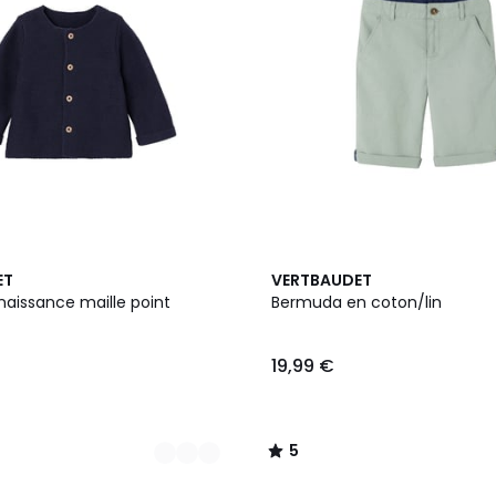
3
5
ET
VERTBAUDET
Couleurs
/
naissance maille point
Bermuda en coton/lin
5
19,99 €
5
/
5