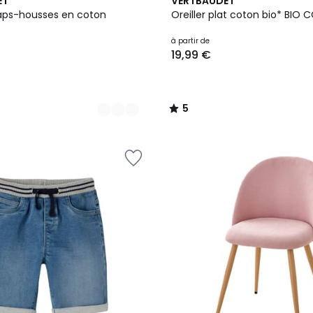
5
ET
VERTBAUDET
/
raps-housses en coton
Oreiller plat coton bio* BIO
5
à partir de
19,99 €
5
/
5