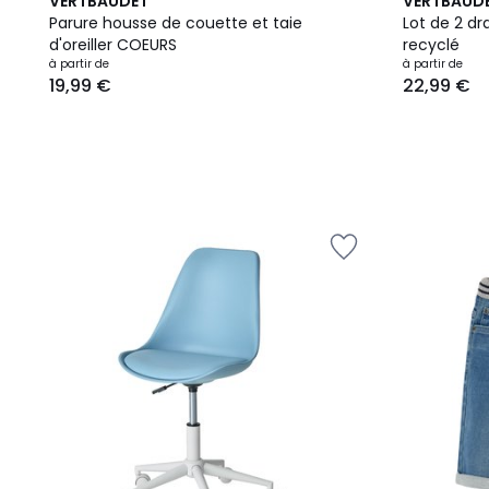
4
VERTBAUDET
VERTBAUD
Couleurs
Parure housse de couette et taie
Lot de 2 d
d'oreiller COEURS
recyclé
Prix
à partir de
à partir de
19,99 €
22,99 €
à
partir
de
19,99
€.