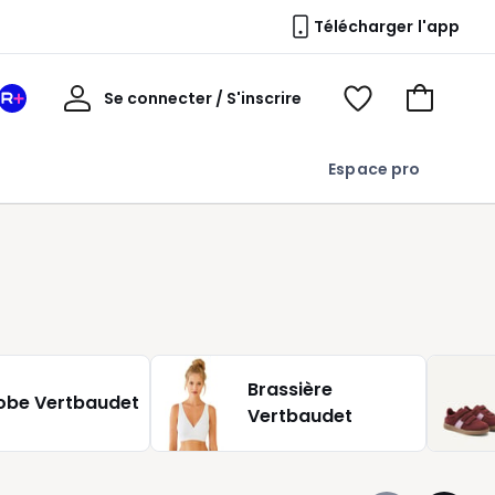
Télécharger l'app
Mon
Se connecter / S'inscrire
Mon
Voir
Voir
compte
espace
mes
mon
La
favoris
panier
Espace pro
Redoute
+
Brassière
obe Vertbaudet
Vertbaudet