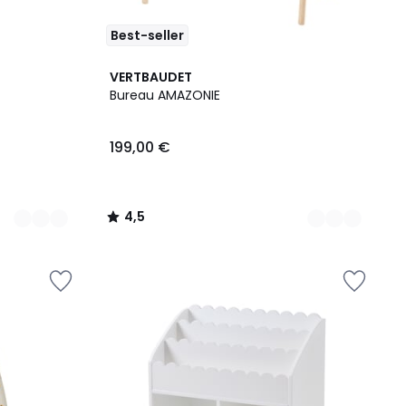
Best-seller
2
4,5
VERTBAUDET
Couleurs
/ 5
Bureau AMAZONIE
199,00 €
4,5
/
5