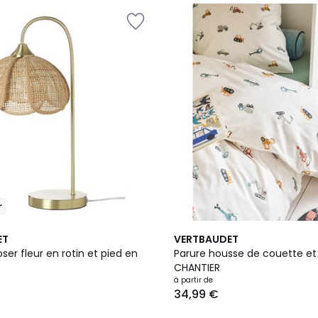
r
5
ET
VERTBAUDET
/
er fleur en rotin et pied en
Parure housse de couette et t
5
CHANTIER
à partir de
34,99 €