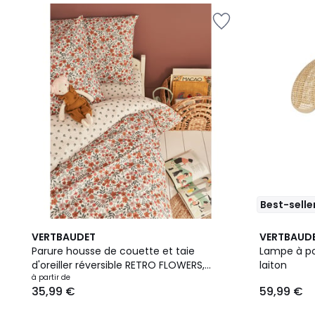
Best-selle
5
VERTBAUDET
VERTBAUD
/
Parure housse de couette et taie
Lampe à pos
5
d'oreiller réversible RETRO FLOWERS,
laiton
avec coton recyclé
à partir de
35,99 €
59,99 €