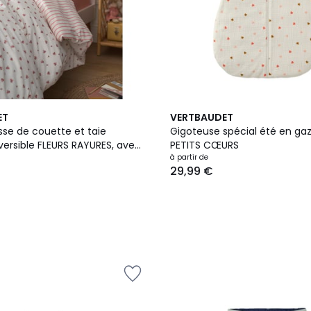
ET
VERTBAUDET
sse de couette et taie
Gigoteuse spécial été en ga
réversible FLEURS RAYURES, avec
PETITS CŒURS
clé
à partir de
29,99 €