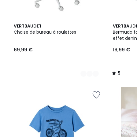
4
5
VERTBAUDET
VERTBAUD
Couleurs
/
Chaise de bureau à roulettes
Bermuda fac
5
effet deni
69,99 €
19,99 €
5
/
5