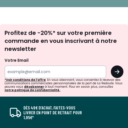
Inscription
Profitez de -20%* sur votre première
newsletter
commande en vous inscrivant à notre
newsletter
Votre Email
OK
*Voir conditions de l'offre
. En vous abonnant, vous consentez à recevoir des
communications commerciales personnalisées de la part de La Redoute. Vous
pouvez vous
désabonner
à tout moment. Pour en savoir plus, consultez
notre politique de confidentialité.
DÈS 49€ D’ACHAT, FAITES-VOUS
LIVRER EN POINT DE RETRAIT POUR
1,95€*