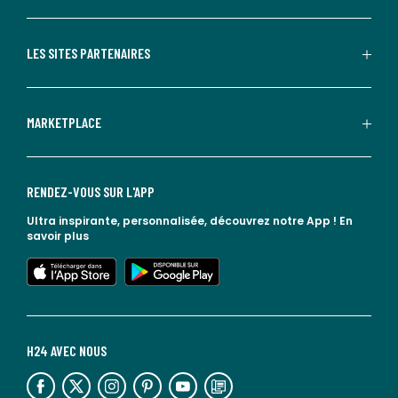
LES SITES PARTENAIRES
MARKETPLACE
RENDEZ-VOUS SUR L'APP
Ultra inspirante, personnalisée, découvrez notre App !
En
savoir plus
lien vers l'app store
lien vers google play
H24 AVEC NOUS
lien vers l'espace réseaux sociaux
lien vers l'espace réseaux sociaux
lien vers l'espace réseaux sociaux
lien vers l'espace réseaux sociaux
lien vers l'espace réseaux sociaux
lien vers le blog la redoute