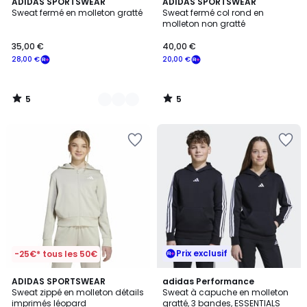
5
5
2
ADIDAS SPORTSWEAR
ADIDAS SPORTSWEAR
/
/
Sweat fermé en molleton gratté
Sweat fermé col rond en
Couleurs
5
5
molleton non gratté
35,00 €
40,00 €
28,00 €
20,00 €
5
5
/
/
5
5
Prix exclusif
-25€* tous les 50€
4
ADIDAS SPORTSWEAR
adidas Performance
/
Sweat zippé en molleton détails
Sweat à capuche en molleton
5
imprimés léopard
gratté, 3 bandes, ESSENTIALS