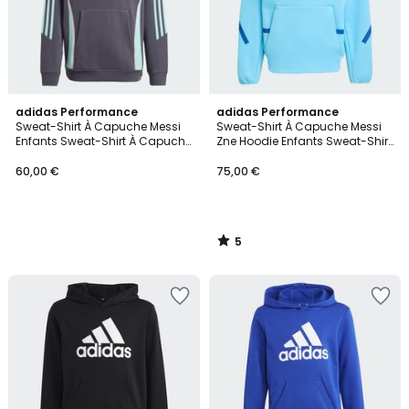
5
adidas Performance
adidas Performance
/
Sweat-Shirt À Capuche Messi
Sweat-Shirt À Capuche Messi
5
Enfants Sweat-Shirt À Capuche
Zne Hoodie Enfants Sweat-Shirt
Messi Enfants
À Capuche Messi Zne Hoodie
Enfants
60,00 €
75,00 €
5
/
5