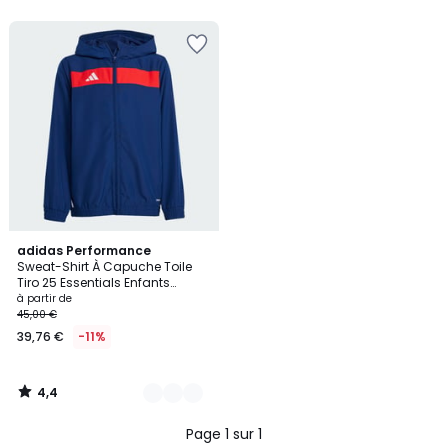
4,4
2
adidas Performance
/ 5
Sweat-Shirt À Capuche Toile
Couleurs
Tiro 25 Essentials Enfants
Sweat-Shirt À Capuche Toile
à partir de
Tiro 25 Essentials Enfants
45,00 €
39,76 €
-11%
4,4
/
5
Page 1 sur 1