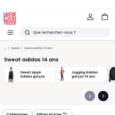
Voir
mon
La
panie
Redoute
Menu
Rechercher
Derniers
...
articles
Sweat
Sweat adidas 14 ans
vus
Sweat adidas 14 ans
Sweat zippé
Jogging Adidas
Adidas garçon
garçon 14 ans
Précédent
Suivan
-
-
défiler
défiler
à
à
Catégories
Filtrer et trier