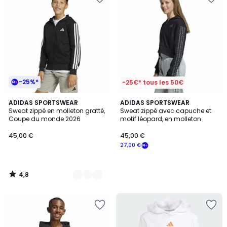
-25%*
-25€* tous les 50€
4,8
2
ADIDAS SPORTSWEAR
ADIDAS SPORTSWEAR
/ 5
Sweat zippé en molleton gratté,
Sweat zippé avec capuche et
Couleurs
Coupe du monde 2026
motif léopard, en molleton
45,00 €
45,00 €
27,00 €
4,8
/
5