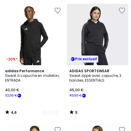
5
Prix exclusif
-20%*
4,6
5
4
adidas Performance
ADIDAS SPORTSWEAR
/ 5
/
Sweat à capuche en molleton,
Sweat zippé avec capuche, 3
Couleurs
5
ENTRADA
bandes, ESSENTIALS
40,00 €
45,00 €
32,00 €
40,50 €
4,6
5
/
/
5
5