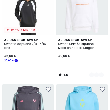
-25€* tous les 50€
4,5
ADIDAS SPORTSWEAR
2
ADIDAS SPORTSWEAR
/ 5
Sweat à capuche 7/8-15/16
Sweat-Shirt À Capuche
Couleurs
ans
Molleton Adidas Slogan
Sweat-Shirt À Capuche
Molleton Adidas Slogan
45,00 €
40,00 €
27,00 €
4,5
/
5