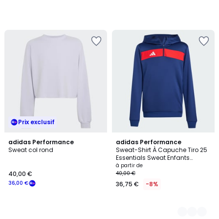
Prix exclusif
adidas Performance
2
adidas Performance
Sweat col rond
Sweat-Shirt À Capuche Tiro 25
Couleurs
Essentials Sweat Enfants
Sweat-Shirt À Capuche Tiro 25
à partir de
Essentials Sweat Enfants
40,00 €
40,00 €
36,00 €
36,75 €
-8%