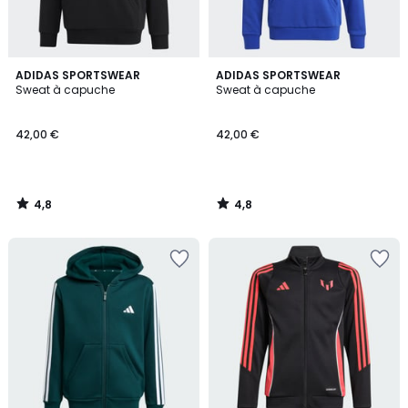
4,8
4,8
ADIDAS SPORTSWEAR
ADIDAS SPORTSWEAR
/ 5
/ 5
Sweat à capuche
Sweat à capuche
42,00 €
42,00 €
4,8
4,8
/
/
5
5