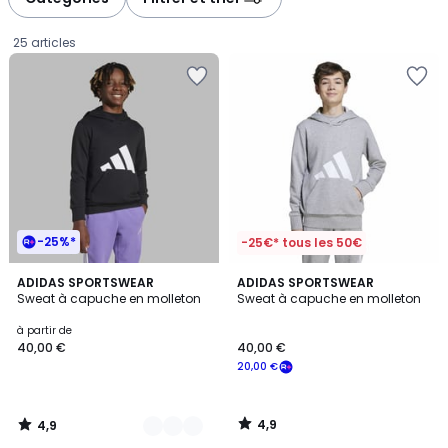
gauche
droite
25 articles
-25%*
-25€* tous les 50€
4,9
4,9
2
ADIDAS SPORTSWEAR
ADIDAS SPORTSWEAR
/ 5
/ 5
Sweat à capuche en molleton
Sweat à capuche en molleton
Couleurs
Prix
à partir de
40,00 €
40,00 €
à
20,00 €
partir
de
40,00
4,9
4,9
€.
/
/
5