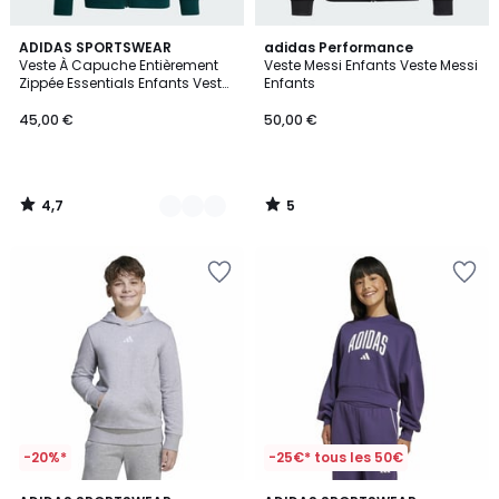
4,7
5
2
ADIDAS SPORTSWEAR
adidas Performance
/ 5
/
Veste À Capuche Entièrement
Veste Messi Enfants Veste Messi
Couleurs
5
Zippée Essentials Enfants Veste
Enfants
À Capuche Entièrement Zippée
Essentials Enfants
45,00 €
50,00 €
4,7
5
/
/
5
5
-20%*
-25€* tous les 50€