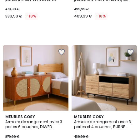
DAVEH Armoire
scandinave, KIMID Armoire
479,99 €
499,99 €
389,99 €
-18%
409,99 €
-18%
MEUBLES COSY
MEUBLES COSY
Armoire de rangement avec 3
Armoire de rangement avec 3
portes 6 couches, DAVED
portes et 4 couches, BURNB
Armoire
Armoire
379,99 €
439,99 €