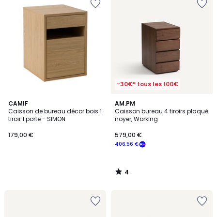
-30€* tous les 100€
4
CAMIF
AM.PM
/
Caisson de bureau décor bois 1
Caisson bureau 4 tiroirs plaqué
5
tiroir 1 porte - SIMON
noyer, Working
179,00 €
579,00 €
406,56 €
4
/
5