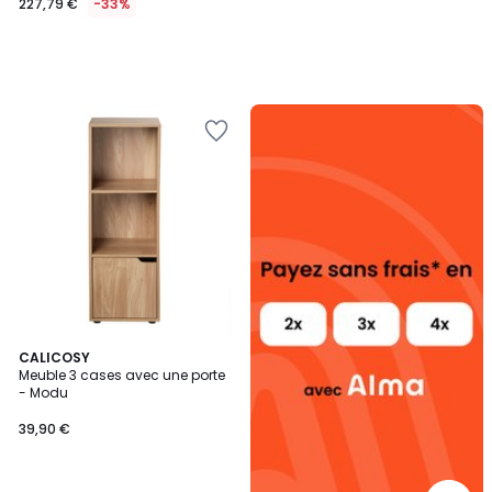
227,79 €
-33%
Alma
payez
sans
frais
4,8
CALICOSY
/ 5
Meuble 3 cases avec une porte
- Modu
39,90 €