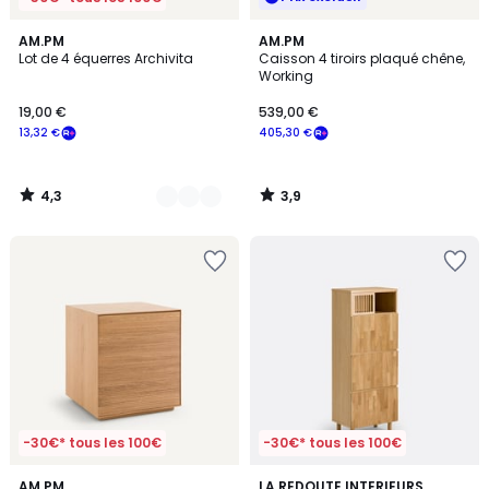
4,3
3,9
2
AM.PM
AM.PM
/ 5
/ 5
Lot de 4 équerres Archivita
Caisson 4 tiroirs plaqué chêne,
Couleurs
Working
19,00 €
539,00 €
13,32 €
405,30 €
4,3
3,9
/
/
5
5
-30€* tous les 100€
-30€* tous les 100€
4,8
AM.PM
LA REDOUTE INTERIEURS