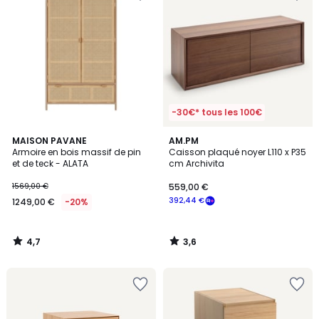
-30€* tous les 100€
4,7
3,6
MAISON PAVANE
AM.PM
/ 5
/ 5
Armoire en bois massif de pin
Caisson plaqué noyer L110 x P35
et de teck - ALATA
cm Archivita
1569,00 €
559,00 €
392,44 €
1249,00 €
-20%
4,7
3,6
/
/
5
5