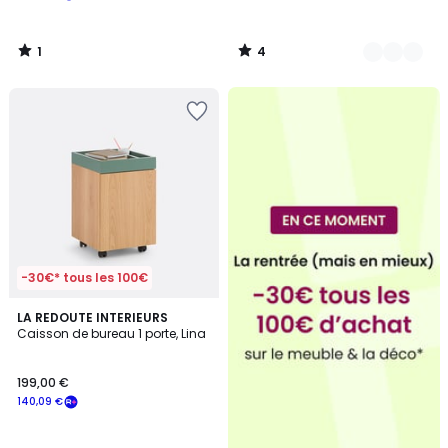
1
4
/
/
5
5
-30€* tous les 100€
5
LA REDOUTE INTERIEURS
/
Caisson de bureau 1 porte, Lina
5
199,00 €
140,09 €