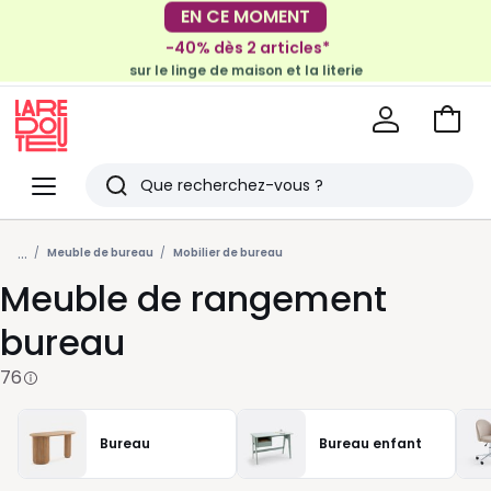
-40% dès 2 articles*
EN CE MOMENT
sur le linge de maison et la literie
-30€ tous les 100€*
sur le meuble & la déco
Voir
mon
La
panie
Redoute
Menu
Rechercher
Derniers
...
articles
Meuble de bureau
Mobilier de bureau
Meuble de rangement
vus
bureau
76
Bureau
Bureau enfant