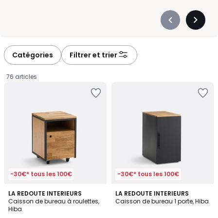
Précédent
Suivan
-
-
défiler
défiler
à
à
Catégories
Filtrer et trier
gauche
droite
76 articles
-30€* tous les 100€
-30€* tous les 100€
3,8
1,8
LA REDOUTE INTERIEURS
LA REDOUTE INTERIEURS
/ 5
/
Caisson de bureau à roulettes,
Caisson de bureau 1 porte, Hiba
5
Hiba
229,00