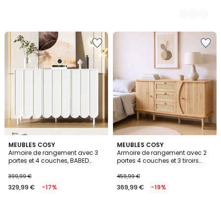
MEUBLES COSY
MEUBLES COSY
Armoire de rangement avec 3
Armoire de rangement avec 2
portes et 4 couches, BABED
portes 4 couches et 3 tiroirs
Armoire
ovale style scandinave, KIMIA
Armoire
399,99 €
459,99 €
329,99 €
-17%
369,99 €
-19%