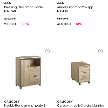
GAMI
GAMI
Dressing 1 tiroir modulable
Armoire mambo 2pv2pp
MIMIZAN
MAMBO
299,00 €
539,00 €
209,00 €
-30%
469,00 €
-13%
5
CALICOSY
CALICOSY
/
Meuble Rangement 1 porte 2
Caisson mobile 3 tiroirs Mambo