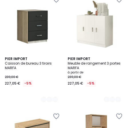
2
PIER IMPORT
3
PIER IMPORT
Caisson de bureau 3 tiroirs
Meuble de rangement 3 portes
Couleurs
Couleurs
MARFA
MARFA
à partir de
239,00 €
239,00 €
227,05 €
-5%
227,05 €
-5%