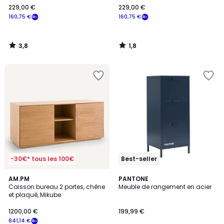
229,00 €
229,00 €
€
160,75 €
160,75 €
souscrivez
à
notre
3,8
1,8
programme
/
/
5
5
pour
payer
à
la
place
160,75
€.
-30€* tous les 100€
Best-seller
1
4
AM.PM
5
PANTONE
/
/
Caisson bureau 2 portes, chêne
Meuble de rangement en acier
Couleurs
5
5
et plaqué, Mikube
1200,00 €
199,99 €
841,14 €