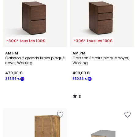
-30€* tous les 100€
-30€* tous les 100€
3
AM.PM
AM.PM
/
Caisson 2 grands tiroirs plaqué
Caisson 3 tiroirs plaqué noyer,
5
noyer, Working
Working
479,00 €
499,00 €
336,56 €
350,56 €
3
/
5