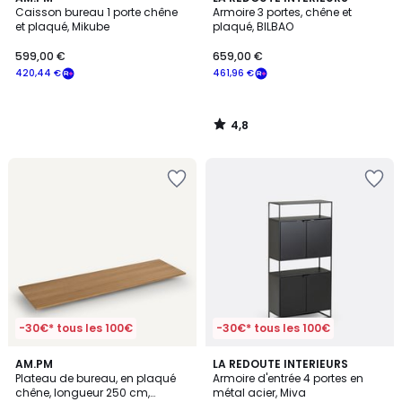
/ 5
Caisson bureau 1 porte chêne
Armoire 3 portes, chêne et
et plaqué, Mikube
plaqué, BILBAO
599,00 €
659,00 €
420,44 €
461,96 €
4,8
/
5
-30€* tous les 100€
-30€* tous les 100€
4
4,6
AM.PM
LA REDOUTE INTERIEURS
/
/ 5
Plateau de bureau, en plaqué
Armoire d'entrée 4 portes en
5
chêne, longueur 250 cm,
métal acier, Miva