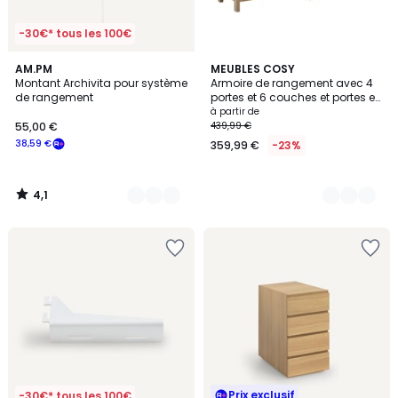
-30€* tous les 100€
4,1
2
AM.PM
2
MEUBLES COSY
/ 5
Montant Archivita pour système
Armoire de rangement avec 4
Couleurs
Couleurs
de rangement
portes et 6 couches et portes en
rotin tressé, NOVAKB Armoire
à partir de
55,00 €
439,99 €
38,59 €
359,99 €
-23%
4,1
/
5
Prix exclusif
-30€* tous les 100€