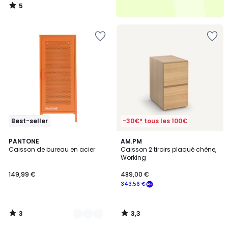
5
/
5
Best-seller
-30€* tous les 100€
3
3,3
6
PANTONE
AM.PM
/
/ 5
Caisson de bureau en acier
Caisson 2 tiroirs plaqué chêne,
Couleurs
5
Working
149,99 €
489,00 €
343,56 €
3
3,3
/
/
5
5