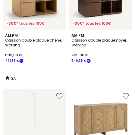
-30€* tous les 100€
-30€* tous les 100€
2,5
AM.PM
AM.PM
/ 5
Caisson double plaqué chêne,
Caisson double plaqué noyer,
Working
Working
699,00 €
769,00 €
491,38 €
540,38 €
2,5
/
5