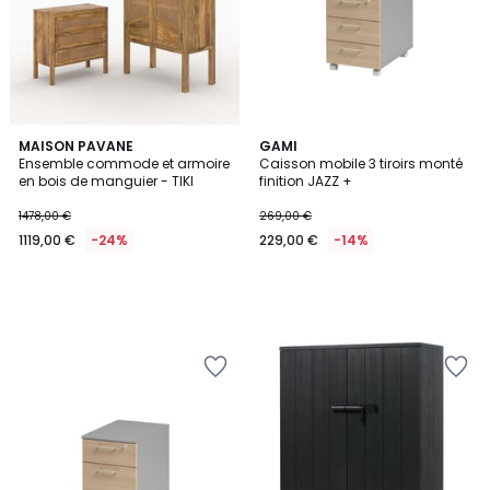
MAISON PAVANE
GAMI
Ensemble commode et armoire
Caisson mobile 3 tiroirs monté
en bois de manguier - TIKI
finition JAZZ +
1478,00 €
269,00 €
1119,00 €
-24%
229,00 €
-14%