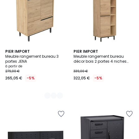
3
PIER IMPORT
PIER IMPORT
Meuble rangement bureau 3
Meuble rangement bureau
Couleurs
portes JENA
décor bois 2 portes 4 niches
JENA
à partir de
279,00 €
339,00 €
265,05 €
-5%
322,05 €
-5%