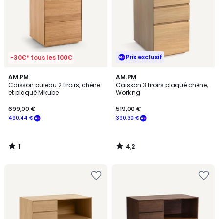
Prix exclusif
-30€* tous les 100€
1
4,2
AM.PM
AM.PM
/
/ 5
Caisson bureau 2 tiroirs, chêne
Caisson 3 tiroirs plaqué chêne,
5
et plaqué Mikube
Working
699,00 €
519,00 €
490,44 €
390,30 €
1
4,2
/
/
5
5