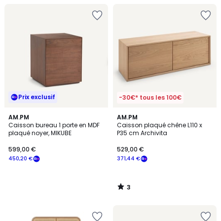
Prix exclusif
-30€* tous les 100€
3
AM.PM
AM.PM
/
Caisson bureau 1 porte en MDF
Caisson plaqué chêne L110 x
5
plaqué noyer, MIKUBE
P35 cm Archivita
599,00 €
529,00 €
450,20 €
371,44 €
3
/
5