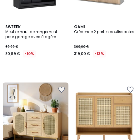
SWEEEK
GAMI
Meuble haut de rangement
Crédence 2 portes coulissantes
pour garage avec étagère
BOBBY
89,99 €
369,00 €
80,99 €
-10%
319,00 €
-13%