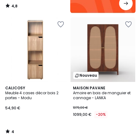
4,8
/
5
Nouveau
4
CALICOSY
MAISON PAVANE
/
Meuble 4 cases décor bois 2
Amoire en bois de manguier et
5
portes - Modu
cannage - LANKA
54,90 €
1379,00 €
1099,00 €
-20%
4
/