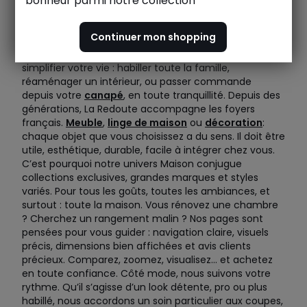
bonheur parmi notre collection
Chez La Redoute, nous avons une conviction simple :
votre quotidien mérite plus de fluidité, de confort, et
Continuer mon shopping
surtout, qu’il vous ressemble. Notre promesse ? Vous
proposer idées, produits et services pensés pour
simplifier votre vie : habiller toute la famille,
réaménager un intérieur, ou passer commande
depuis votre
canapé
, en toute tranquillité. Depuis des
générations, La Redoute accompagne les foyers
français.
Meuble
,
linge de maison
ou
décoration
:
chaque objet que vous choisissez a du sens. Il doit être
utile, esthétique, durable, facile à intégrer chez vous.
C’est pourquoi notre univers Maison conjugue
collections exclusives, grandes marques et styles
variés. Pour tous les goûts, toutes les ambiances, et
surtout : toute la maison. Vous rénovez une chambre
? Cherchez un rangement malin ? Nos pages sont
pensées pour vous guider : navigation claire, visuels
précis, dimensions bien affichées et avis clients
précieux. Comparez, zoomez, visualisez… et achetez
en toute confiance. Côté mode, nous suivons votre
rythme. Qu’il s’agisse d’un look détente, pro ou plus
habillé, nous accordons un soin particulier aux coupes,