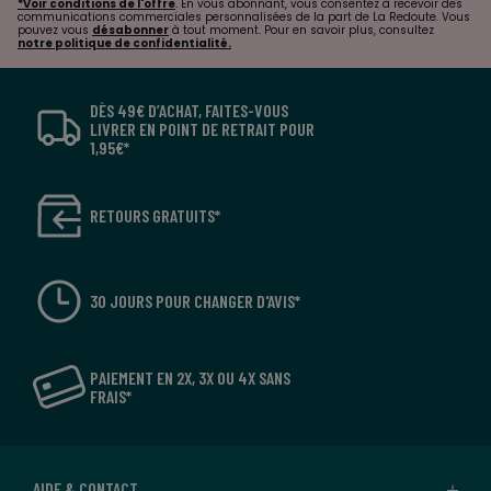
*Voir conditions de l'offre
. En vous abonnant, vous consentez à recevoir des
communications commerciales personnalisées de la part de La Redoute. Vous
pouvez vous
désabonner
à tout moment. Pour en savoir plus, consultez
notre politique de confidentialité.
DÈS 49€ D’ACHAT, FAITES-VOUS
LIVRER EN POINT DE RETRAIT POUR
1,95€*
RETOURS GRATUITS*
30 JOURS POUR CHANGER D'AVIS*
PAIEMENT EN 2X, 3X OU 4X SANS
FRAIS*
AIDE & CONTACT