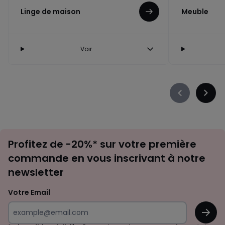
Linge de maison
Meuble
Voir
Précédent
Suiva
-
-
défiler
défile
à
à
Inscription
gauche
droit
Profitez de -20%* sur votre première
newsletter
commande en vous inscrivant à notre
newsletter
Votre Email
OK