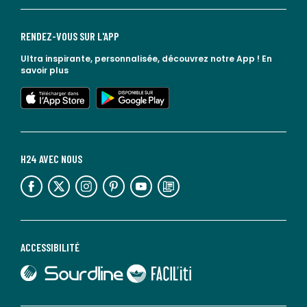
RENDEZ-VOUS SUR L'APP
Ultra inspirante, personnalisée, découvrez notre App !
En
savoir plus
lien vers l'app store
lien vers google play
H24 AVEC NOUS
lien vers l'espace réseaux sociaux
lien vers l'espace réseaux sociaux
lien vers l'espace réseaux sociaux
lien vers l'espace réseaux sociaux
lien vers l'espace réseaux sociaux
lien vers le blog la redoute
ACCESSIBILITÉ
lien vers Sourdline
lien vers Faciliti