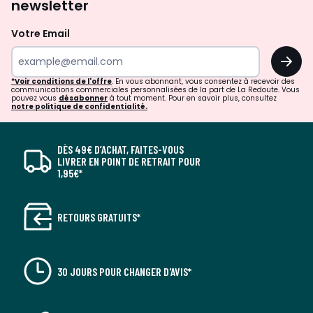
newsletter
Votre Email
OK
*Voir conditions de l'offre
. En vous abonnant, vous consentez à recevoir des
communications commerciales personnalisées de la part de La Redoute. Vous
pouvez vous
désabonner
à tout moment. Pour en savoir plus, consultez
notre politique de confidentialité.
DÈS 49€ D’ACHAT, FAITES-VOUS
LIVRER EN POINT DE RETRAIT POUR
1,95€*
RETOURS GRATUITS*
30 JOURS POUR CHANGER D'AVIS*