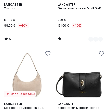
5
5
LANCASTER
2
LANCASTER
/
/
Trotteur
Grand sac besace DUNE GAIA
Couleurs
5
5
165,00 €
269,00 €
99,00 €
-40%
161,00 €
-40%
5
5
/
/
5
5
-25€* tous les 50€
LANCASTER
2
LANCASTER
Sac besace zippé L en cuir,
Sac trotteur, Made in France