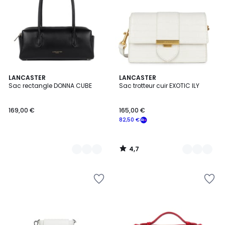
4,7
8
LANCASTER
6
LANCASTER
/ 5
Sac rectangle DONNA CUBE
Sac trotteur cuir EXOTIC ILY
Couleurs
Couleurs
169,00 €
165,00 €
82,50 €
4,7
/
5