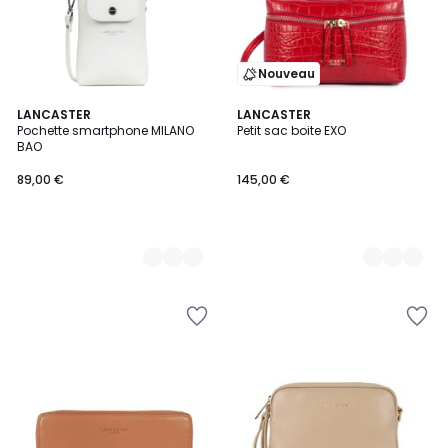
Nouveau
11
LANCASTER
3
LANCASTER
Pochette smartphone MILANO
Petit sac boite EXO
Couleurs
Couleurs
BAO
89,00 €
145,00 €