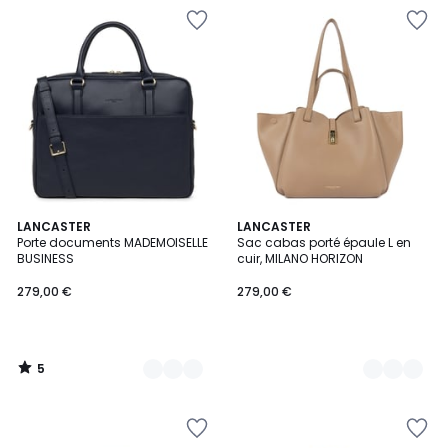
5
4
LANCASTER
2
LANCASTER
/
Porte documents MADEMOISELLE
Sac cabas porté épaule L en
Couleurs
Couleurs
5
BUSINESS
cuir, MILANO HORIZON
279,00 €
279,00 €
5
/
5