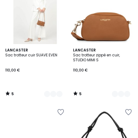
5
5
13
LANCASTER
12
LANCASTER
/
/
Sac trotteur cuir SUAVE EVEN
Sac trotteur zippé en cuir,
Couleurs
Couleurs
5
5
STUDIO MIMI S
110,00 €
110,00 €
5
5
/
/
5
5