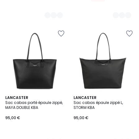
7
LANCASTER
2
LANCASTER
Sac cabas porté épaule zippé,
Sac cabas épaule zippé L,
Couleurs
Couleurs
MAYA DOUBLE KBA
STORM KBA
95,00 €
95,00 €