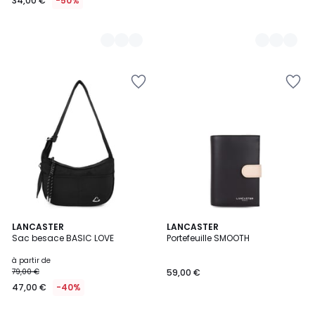
34,00 €
-50%
5
5
LANCASTER
4
LANCASTER
/
Sac besace BASIC LOVE
Portefeuille SMOOTH
Couleurs
Couleurs
5
à partir de
79,00 €
59,00 €
47,00 €
-40%