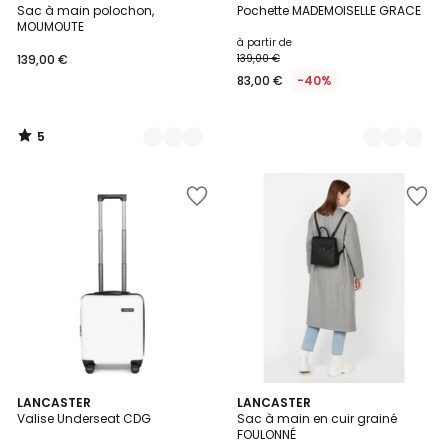
/
Sac à main polochon,
Pochette MADEMOISELLE GRACE
Couleurs
Couleurs
5
MOUMOUTE
à partir de
139,00 €
139,00 €
83,00 €
-40%
5
/
5
4,7
8
LANCASTER
LANCASTER
/ 5
Valise Underseat CDG
Sac à main en cuir grainé
Couleurs
FOULONNÉ