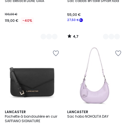
/ 5
Sac besace DUNE GAIA
Sac cabas en toile Smart Kba
Couleurs
Couleurs
199,00 €
55,00 €
27,50 €
119,00 €
-40%
4,7
/
5
4
2
LANCASTER
3
LANCASTER
/
Pochette à bandoulière en cuir
Sac hobo NOHOLITA DAY
Couleurs
Couleurs
5
SAFFIANO SIGNATURE