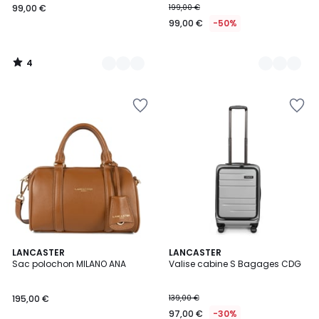
99,00 €
199,00 €
99,00 €
-50%
4
/
5
10
LANCASTER
8
LANCASTER
Sac polochon MILANO ANA
Valise cabine S Bagages CDG
Couleurs
Couleurs
195,00 €
139,00 €
97,00 €
-30%