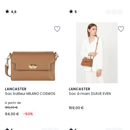
4,6
5
/
/
5
5
5
5
8
LANCASTER
13
LANCASTER
/
/
Sac trotteur MILANO COSMOS
Sac à main SUAVE EVEN
Couleurs
Couleurs
5
5
à partir de
189,00 €
159,00 €
94,00 €
-50%