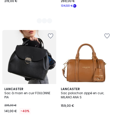
219,00 €
269,00 €
134,50 €
4,6
5
LANCASTER
9
LANCASTER
/ 5
/
Sac à main en cuir FOULONNE
Sac polochon zippé en cuir,
Couleurs
5
PIA
MILANO ANA S
235,00 €
159,00 €
141,00 €
-40%