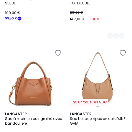
Couleurs
SUEDE
TOP DOUBLE
199,00 €
210,00 €
99,50 €
147,00 €
-30%
-25€* tous les 50€
9
LANCASTER
LANCASTER
Sac à main en cuir grainé avec
Sac besace zippé en cuir, DUNE
Couleurs
bandoulière
GAIA