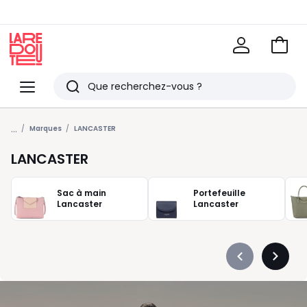
Voir
mon
La
panie
Redoute
Menu
Rechercher
Derniers
...
articles
Marques
LANCASTER
vus
LANCASTER
Sac à main
Portefeuille
Lancaster
Lancaster
Précédent
Suivan
-
-
défiler
défiler
à
à