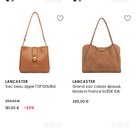
5
5
/
/
5
5
4
LANCASTER
3
LANCASTER
Sac seau zippé TOP DOUBLE
Grand sac cabas épaule,
Couleurs
Couleurs
Made in France SUÈDE IDA
259,00 €
289,00 €
181,00 €
-30%