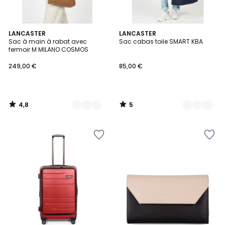
4,8
5
9
LANCASTER
10
LANCASTER
/ 5
/
Sac à main à rabat avec
Sac cabas toile SMART KBA
Couleurs
Couleurs
5
fermoir M MILANO COSMOS
249,00 €
85,00 €
4,8
5
/
/
5
5