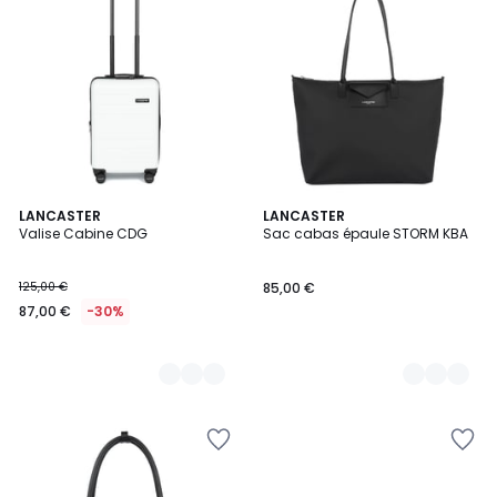
8
LANCASTER
4
LANCASTER
Valise Cabine CDG
Sac cabas épaule STORM KBA
Couleurs
Couleurs
125,00 €
85,00 €
87,00 €
-30%