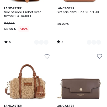
5
5
3
LANCASTER
13
LANCASTER
/
/
Sac besace A rabat avec
Petit sac demi lune SIERRA JIA
Couleurs
Couleurs
5
5
fermoir TOP DOUBLE
199,00 €
139,00 €
139,00 €
-30%
5
5
/
/
5
5
5
3
LANCASTER
6
LANCASTER