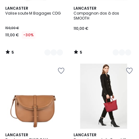
5
5
6
LANCASTER
4
LANCASTER
/
/
Valise soute M Bagages CDG
Compagnon dos à dos
Couleurs
Couleurs
5
5
SMOOTH
159,00 €
110,00 €
111,00 €
-30%
5
5
/
/
5
5
4,7
3
LANCASTER
11
LANCASTER