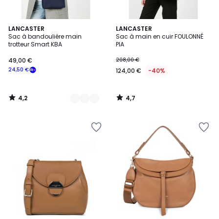
4,2
4,7
12
LANCASTER
LANCASTER
/ 5
/ 5
Sac à bandoulière main
Sac à main en cuir FOULONNÉ
Couleurs
trotteur Smart KBA
PIA
49,00 €
208,00 €
24,50 €
124,00 €
-40%
4,2
4,7
/
/
5
5