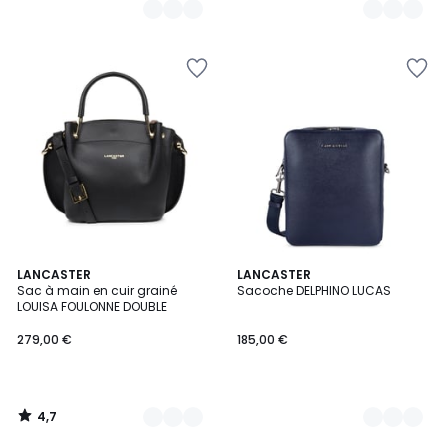
4,7
2
LANCASTER
3
LANCASTER
/ 5
Sac à main en cuir grainé
Sacoche DELPHINO LUCAS
Couleurs
Couleurs
LOUISA FOULONNE DOUBLE
279,00 €
185,00 €
4,7
/
5