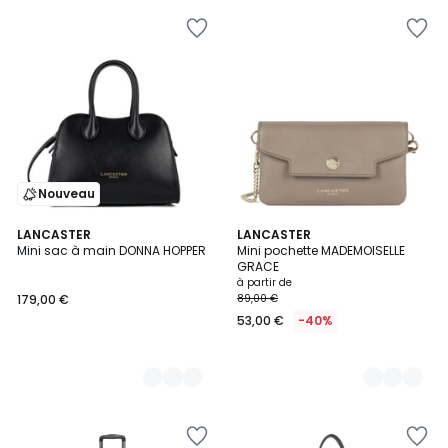
Nouveau
6
LANCASTER
4
LANCASTER
Mini sac à main DONNA HOPPER
Mini pochette MADEMOISELLE
Couleurs
Couleurs
GRACE
à partir de
179,00 €
89,00 €
53,00 €
-40%