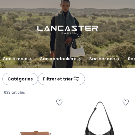
gauche
droite
Sac à main
Sac bandoulière
Sac besace
Sac
Catégories
Filtrer et trier
633 articles