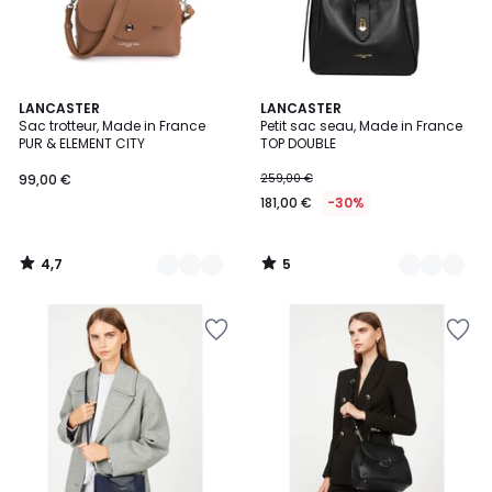
4,7
5
5
LANCASTER
3
LANCASTER
/ 5
/
Sac trotteur, Made in France
Petit sac seau, Made in France
Couleurs
Couleurs
5
PUR & ELEMENT CITY
TOP DOUBLE
99,00
99,00 €
259,00 €
€.
181,00 €
-30%
4,7
5
/
/
5
5