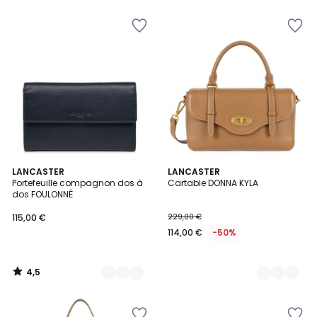
4,5
4
LANCASTER
3
LANCASTER
/ 5
Portefeuille compagnon dos à
Cartable DONNA KYLA
Couleurs
Couleurs
dos FOULONNÉ
115,00 €
229,00 €
114,00 €
-50%
4,5
/
5