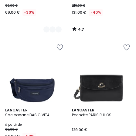
99,00 €
219,00 €
69,00 €
-30%
131,00 €
-40%
4,7
/
5
4
LANCASTER
9
LANCASTER
Sac banane BASIC VITA
Pochette PARIS PHILOS
Couleurs
Couleurs
à partir de
69,00 €
129,00 €