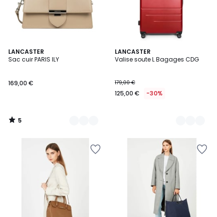
5
27
LANCASTER
5
LANCASTER
/
Sac cuir PARIS ILY
Valise soute L Bagages CDG
Couleurs
Couleurs
5
169,00 €
179,00 €
125,00 €
-30%
5
/
5