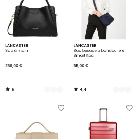
5
4,4
8
LANCASTER
9
LANCASTER
/
/ 5
Sac à main
Sac besace à bandoulière
Couleurs
Couleurs
5
Smart Kba
259,00 €
55,00 €
5
4,4
/
/
5
5