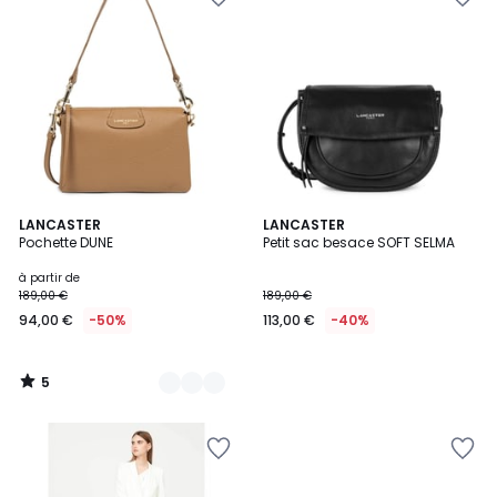
5
12
LANCASTER
LANCASTER
/
Pochette DUNE
Petit sac besace SOFT SELMA
Couleurs
5
à partir de
189,00 €
189,00 €
94,00 €
-50%
113,00 €
-40%
5
/
5