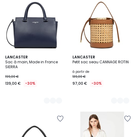
2
LANCASTER
5
LANCASTER
Sac à main, Made in France
Petit sac seau CANNAGE ROTIN
Couleurs
Couleurs
SIERRA
à partir de
199,00 €
139,00 €
139,00 €
-30%
97,00 €
-30%