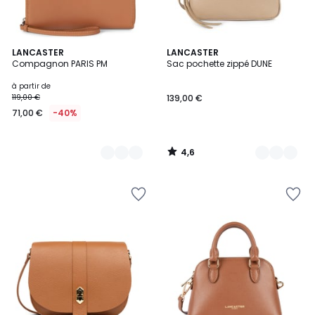
4,6
7
LANCASTER
7
LANCASTER
/ 5
Compagnon PARIS PM
Sac pochette zippé DUNE
Couleurs
Couleurs
à partir de
119,00 €
139,00 €
71,00 €
-40%
4,6
/
5