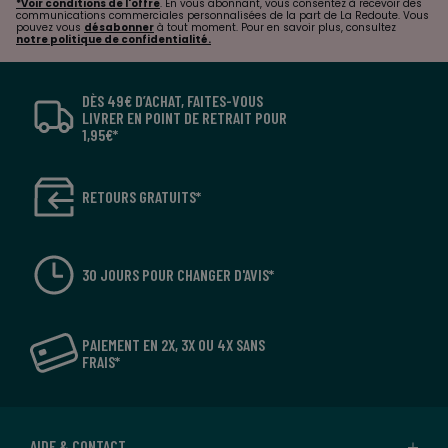
*Voir conditions de l'offre
. En vous abonnant, vous consentez à recevoir des
communications commerciales personnalisées de la part de La Redoute. Vous
pouvez vous
désabonner
à tout moment. Pour en savoir plus, consultez
notre politique de confidentialité.
DÈS 49€ D’ACHAT, FAITES-VOUS
LIVRER EN POINT DE RETRAIT POUR
1,95€*
RETOURS GRATUITS*
30 JOURS POUR CHANGER D'AVIS*
PAIEMENT EN 2X, 3X OU 4X SANS
FRAIS*
AIDE & CONTACT