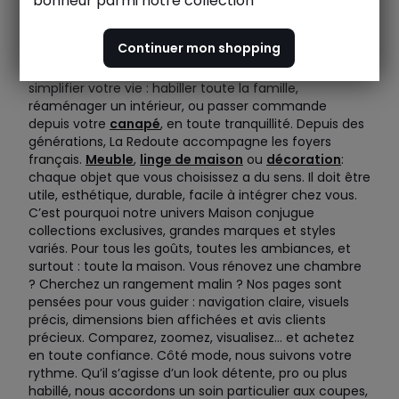
bonheur parmi notre collection
Chez La Redoute, nous avons une conviction simple :
votre quotidien mérite plus de fluidité, de confort, et
Continuer mon shopping
surtout, qu’il vous ressemble. Notre promesse ? Vous
proposer idées, produits et services pensés pour
simplifier votre vie : habiller toute la famille,
réaménager un intérieur, ou passer commande
depuis votre
canapé
, en toute tranquillité. Depuis des
générations, La Redoute accompagne les foyers
français.
Meuble
,
linge de maison
ou
décoration
:
chaque objet que vous choisissez a du sens. Il doit être
utile, esthétique, durable, facile à intégrer chez vous.
C’est pourquoi notre univers Maison conjugue
collections exclusives, grandes marques et styles
variés. Pour tous les goûts, toutes les ambiances, et
surtout : toute la maison. Vous rénovez une chambre
? Cherchez un rangement malin ? Nos pages sont
pensées pour vous guider : navigation claire, visuels
précis, dimensions bien affichées et avis clients
précieux. Comparez, zoomez, visualisez… et achetez
en toute confiance. Côté mode, nous suivons votre
rythme. Qu’il s’agisse d’un look détente, pro ou plus
habillé, nous accordons un soin particulier aux coupes,