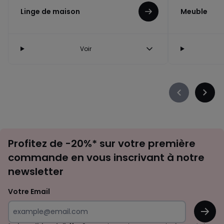
Linge de maison
Meuble
Voir
Précédent
Suiva
-
-
défiler
défile
à
à
Inscription
gauche
droit
Profitez de -20%* sur votre première
newsletter
commande en vous inscrivant à notre
newsletter
Votre Email
OK