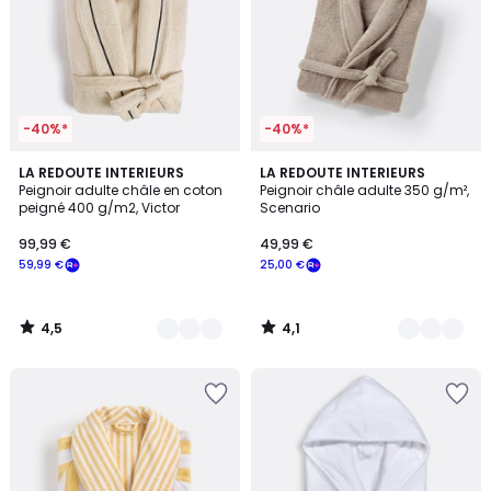
-40%*
-40%*
4,5
4,1
4
LA REDOUTE INTERIEURS
5
LA REDOUTE INTERIEURS
/ 5
/ 5
Peignoir adulte châle en coton
Peignoir châle adulte 350 g/m²,
Couleurs
Couleurs
peigné 400 g/m2, Victor
Scenario
99,99 €
49,99 €
59,99 €
25,00 €
4,5
4,1
/
/
5
5