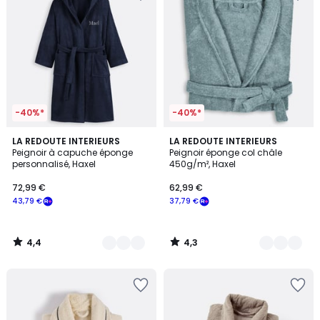
-40%*
-40%*
4,4
4,3
10
LA REDOUTE INTERIEURS
9
LA REDOUTE INTERIEURS
/ 5
/ 5
Peignoir à capuche éponge
Peignoir éponge col châle
Couleurs
Couleurs
personnalisé, Haxel
450g/m², Haxel
72,99 €
62,99 €
43,79 €
37,79 €
4,4
4,3
/
/
5
5