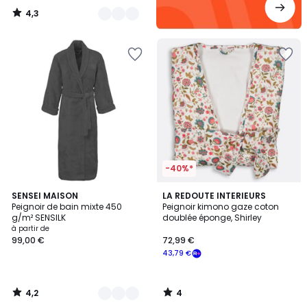
4,3
/
5
-40%*
4,2
4
10
SENSEI MAISON
LA REDOUTE INTERIEURS
/ 5
/
Peignoir de bain mixte 450
Peignoir kimono gaze coton
Couleurs
5
g/m² SENSILK
doublée éponge, Shirley
à partir de
99,00 €
72,99 €
43,79 €
4,2
4
/
/