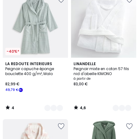
-40%*
4
4,6
3
LA REDOUTE INTERIEURS
4
LINANDELLE
/
/ 5
Peignoir capuche éponge
Peignoir mixte en coton 57 fils
Couleurs
Couleurs
5
bouclette 400 g/m², Malo
nid d'abeille KIMONO
à partir de
82,99 €
83,00 €
49,79 €
4
4,6
/
/
5
5