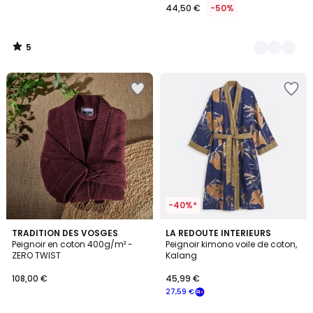
44,50 €
-50%
5
/
5
-40%*
4
4,4
9
TRADITION DES VOSGES
LA REDOUTE INTERIEURS
/
/ 5
Peignoir en coton 400g/m² -
Peignoir kimono voile de coton,
Couleurs
5
ZERO TWIST
Kalang
108,00 €
45,99 €
27,59 €