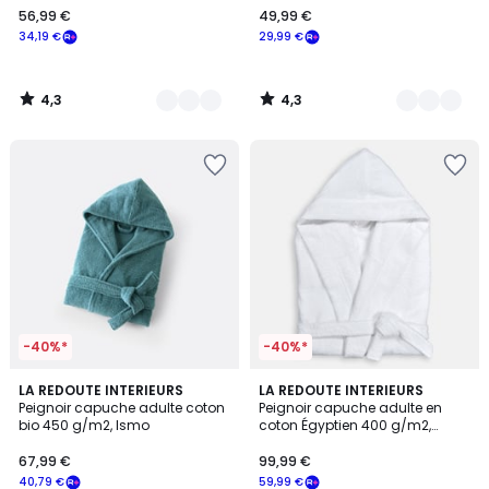
56,99 €
49,99 €
€
34,19 €
29,99 €
souscrivez
à
notre
4,3
4,3
programme
/
/
5
5
pour
payer
à
la
place
34,19
€.
-40%*
-40%*
4,6
3,8
4
LA REDOUTE INTERIEURS
2
LA REDOUTE INTERIEURS
/ 5
/ 5
Peignoir capuche adulte coton
Peignoir capuche adulte en
Couleurs
Couleurs
bio 450 g/m2, Ismo
coton Égyptien 400 g/m2,
Kheops
67,99 €
99,99 €
40,79 €
59,99 €