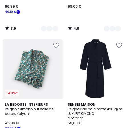
66,99 €
99,00 €
40,19 €
3,9
4,8
/
/
5
5
-40%*
4,4
4,4
2
LA REDOUTE INTERIEURS
19
SENSEI MAISON
/ 5
/ 5
Peignoir kimono pur voile de
Peignoir de bain mixte 420 g/m²
Couleurs
Couleurs
coton, Kalyan
LUXURY KIMONO
à partir de
45,99 €
59,00 €