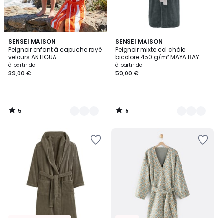
5
5
3
SENSEI MAISON
4
SENSEI MAISON
/
/
Peignoir enfant à capuche rayé
Peignoir mixte col châle
Couleurs
Couleurs
5
5
velours ANTIGUA
bicolore 450 g/m² MAYA BAY
à partir de
à partir de
39,00 €
59,00 €
5
5
/
/
5
5