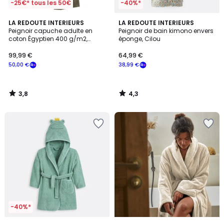
-25€* tous les 50€
-40%*
3,8
4,3
LA REDOUTE INTERIEURS
LA REDOUTE INTERIEURS
/ 5
/ 5
Peignoir capuche adulte en
Peignoir de bain kimono envers
coton Égyptien 400 g/m2,
éponge, Cilou
Kheops
99,99 €
64,99 €
50,00 €
38,99 €
3,8
4,3
/
/
5
5
-40%*