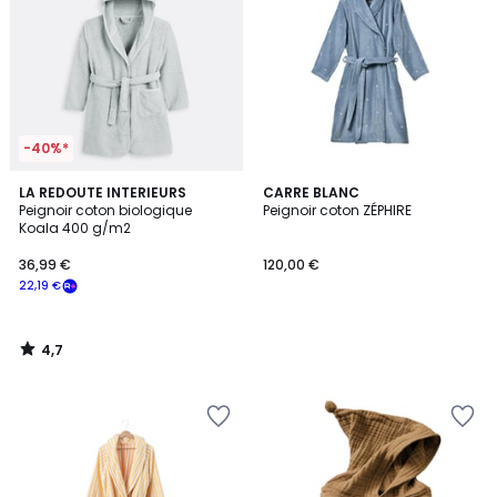
-40%*
4,7
LA REDOUTE INTERIEURS
CARRE BLANC
/ 5
Peignoir coton biologique
Peignoir coton ZÉPHIRE
Koala 400 g/m2
36,99 €
120,00 €
22,19 €
4,7
/
5