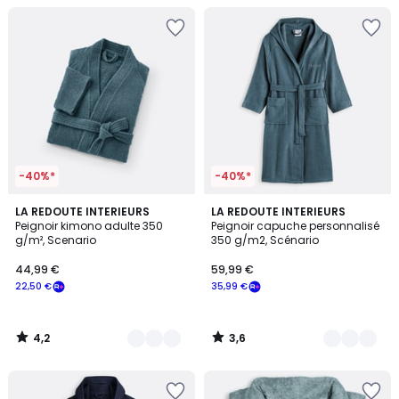
-40%*
-40%*
4,2
3,6
4
LA REDOUTE INTERIEURS
8
LA REDOUTE INTERIEURS
/ 5
/ 5
Peignoir kimono adulte 350
Peignoir capuche personnalisé
Couleurs
Couleurs
g/m², Scenario
350 g/m2, Scénario
44,99 €
59,99 €
22,50 €
35,99 €
4,2
3,6
/
/
5
5