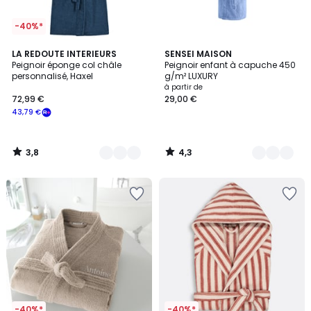
-40%*
3,8
4,3
9
LA REDOUTE INTERIEURS
11
SENSEI MAISON
/ 5
/ 5
Peignoir éponge col châle
Peignoir enfant à capuche 450
Couleurs
Couleurs
personnalisé, Haxel
g/m² LUXURY
à partir de
72,99 €
29,00 €
43,79 €
3,8
4,3
/
/
5
5
-40%*
-40%*