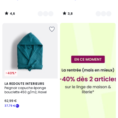
4,6
3,8
/
/
5
5
-40%*
4,5
10
LA REDOUTE INTERIEURS
/ 5
Peignoir capuche éponge
Couleurs
bouclette 450 g/m2, Haxel
62,99 €
37,79 €