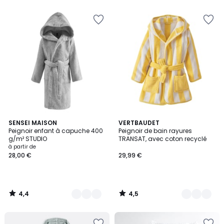
5
5
4,4
4,5
10
SENSEI MAISON
5
VERTBAUDET
/ 5
/ 5
Peignoir enfant à capuche 400
Peignoir de bain rayures
Couleurs
Couleurs
g/m² STUDIO
TRANSAT, avec coton recyclé
à partir de
28,00 €
29,99 €
4,4
4,5
/
/
5
5