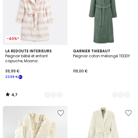
-40%*
4,7
3
LA REDOUTE INTERIEURS
6
GARNIER THIEBAUT
/ 5
Peignoir bébé et enfant
Peignoir coton mélangé TEDDY
Couleurs
Couleurs
capuche, Moana
39,99 €
119,00 €
23,99 €
4,7
/
5