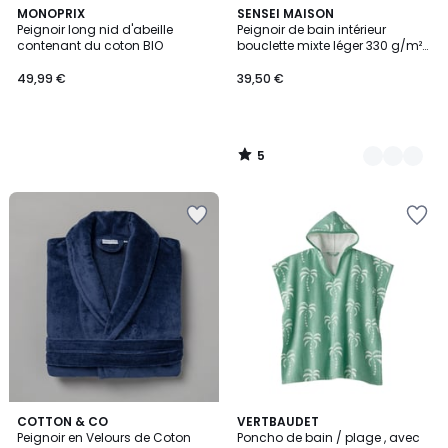
5
MONOPRIX
3
SENSEI MAISON
/
Peignoir long nid d'abeille
Peignoir de bain intérieur
Couleurs
5
contenant du coton BIO
bouclette mixte léger 330 g/m²
BODRUM
49,99 €
39,50 €
5
/
5
5
2
COTTON & CO
2
VERTBAUDET
/
Peignoir en Velours de Coton
Poncho de bain / plage , avec
Couleurs
Couleurs