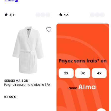
27,59 €
4,4
4,4
/
/
5
5
Alma
payez
sans
frais
4,3
2
SENSEI MAISON
/ 5
Peignoir court nid d'abeille SPA
Couleurs
64,00 €