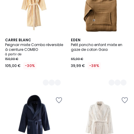
2
CARRE BLANC
6
EDEN
Peignoir mixte Combo réversible
Petit poncho enfant mixte en
Couleurs
Couleurs
à ceinture COMBO
gaze de coton Gaia
à partir de
150,00 €
65,00 €
105,00 €
-30%
39,99 €
-38%