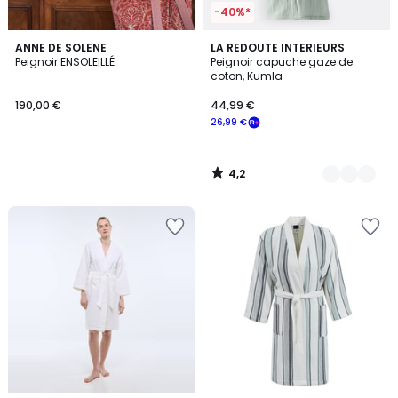
-40%*
4,2
ANNE DE SOLENE
3
LA REDOUTE INTERIEURS
/ 5
Peignoir ENSOLEILLÉ
Peignoir capuche gaze de
Couleurs
coton, Kumla
190,00 €
44,99 €
26,99 €
4,2
/
5