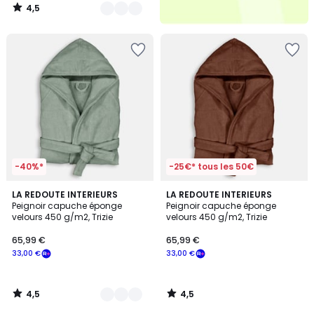
4,5
/
5
-40%*
-25€* tous les 50€
4,5
4,5
11
LA REDOUTE INTERIEURS
LA REDOUTE INTERIEURS
/ 5
/ 5
Peignoir capuche éponge
Peignoir capuche éponge
Couleurs
velours 450 g/m2, Trizie
velours 450 g/m2, Trizie
65,99 €
65,99 €
33,00 €
33,00 €
4,5
4,5
/
/
5
5