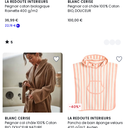
5
LA REDOUTE INTERIEURS
7
BLANC CERISE
/
Peignoir coton biologique
Peignoir col châle 100% Coton
Couleurs
5
Rainette 400 g/m2
BIO, DOUCEUR
36,99 €
100,00 €
22,19 €
5
/
5
-40%*
3,9
7
BLANC CERISE
2
LA REDOUTE INTERIEURS
/ 5
Peignoir col châle 100% Coton
Poncho de bain éponge velours
Couleurs
Couleurs
BIO, DOUCEUR NATURE
420 g/m2, Ayden