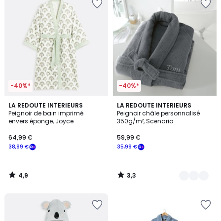
-40%*
-40%*
4,9
3,3
LA REDOUTE INTERIEURS
5
LA REDOUTE INTERIEURS
/ 5
/ 5
Peignoir de bain imprimé
Peignoir châle personnalisé
Couleurs
envers éponge, Joyce
350g/m², Scenario
64,99 €
59,99 €
38,99 €
35,99 €
4,9
3,3
/
/
5
5