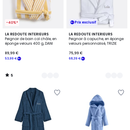
Prix exclusif
-40%*
5
2
LA REDOUTE INTERIEURS
11
LA REDOUTE INTERIEURS
/
Peignoir de bain col châle, en
Peignoir à capuche, en éponge
Couleurs
Couleurs
5
éponge velours 400 g, DANI
velours personnalisé, TRIZIE
89,99 €
75,99 €
53,99 €
68,39 €
5
/
5