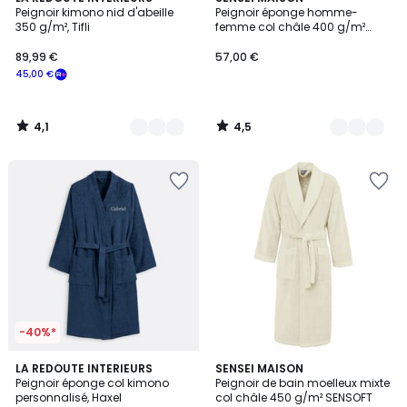
/ 5
/ 5
Peignoir kimono nid d'abeille
Peignoir éponge homme-
Couleurs
Couleurs
350 g/m², Tifli
femme col châle 400 g/m²
STUDIO
89,99 €
57,00 €
45,00 €
4,1
4,5
/
/
5
5
-40%*
3,9
4,8
7
LA REDOUTE INTERIEURS
12
SENSEI MAISON
/ 5
/ 5
Peignoir éponge col kimono
Peignoir de bain moelleux mixte
Couleurs
Couleurs
personnalisé, Haxel
col châle 450 g/m² SENSOFT