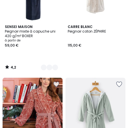
4,2
6
SENSEI MAISON
CARRE BLANC
/ 5
Peignoir mixte à capuche uni
Peignoir coton ZÉPHIRE
Couleurs
420 g/m² BOXER
à partir de
59,00 €
115,00 €
4,2
/
5