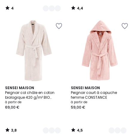
4
4,4
/
/
5
5
3,8
4,5
6
SENSEI MAISON
5
SENSEI MAISON
/ 5
/ 5
Peignoir col châle en coton
Peignoir court à capuche
Couleurs
Couleurs
biologique 420 g/m² BIO
femme CONSTANCE
ORGANIKA
à partir de
à partir de
69,00 €
59,00 €
3,8
4,5
/
/