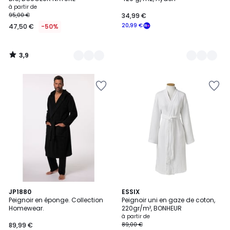
à partir de
95,00 €
34,99 €
20,99 €
47,50 €
-50%
3,9
/
5
5
JP1880
5
ESSIX
/
Peignoir en éponge. Collection
Peignoir uni en gaze de coton,
Couleurs
5
Homewear.
220gr/m², BONHEUR
à partir de
89,99 €
89,00 €