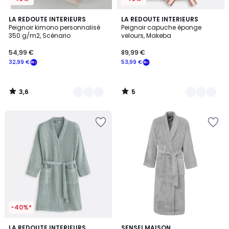
3,6
5
4
LA REDOUTE INTERIEURS
2
LA REDOUTE INTERIEURS
/ 5
/
Peignoir kimono personnalisé
Peignoir capuche éponge
Couleurs
Couleurs
5
350 g/m2, Scénario
velours, Makeba
54,99 €
89,99 €
32,99 €
53,99 €
3,6
5
/
/
5
5
-40%*
4,1
4,5
3
LA REDOUTE INTERIEURS
9
SENSEI MAISON