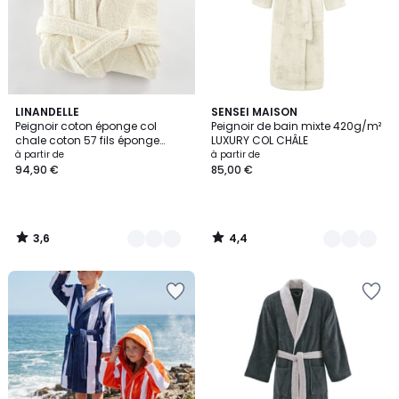
3,6
4,4
7
LINANDELLE
13
SENSEI MAISON
/ 5
/ 5
Peignoir coton éponge col
Peignoir de bain mixte 420g/m²
Couleurs
Couleurs
chale coton 57 fils éponge
LUXURY COL CHÂLE
PREMIUM
à partir de
à partir de
94,90 €
85,00 €
3,6
4,4
/
/
5
5