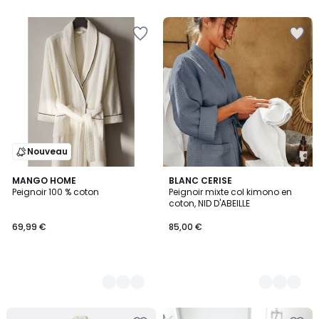
5
5
Nouveau
2
MANGO HOME
3
BLANC CERISE
Peignoir 100 % coton
Peignoir mixte col kimono en
Couleurs
Couleurs
coton, NID D'ABEILLE
69,99 €
85,00 €