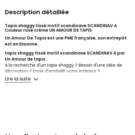
Description détaillée
Tapis shaggy tissé motif scandinave SCANDINAV A
Couleur rose crème
UN AMOUR DE TAPIS
Un Amour De Tapis est une PME française, son entrepôt
est en Essonne.
tapis shaggy tissé motif scandinave SCANDINAV A par
Un Amour de tapis.
A la recherche d'un tapis shaggy ? Besoin d'une idée de
décoration ? Envie d'embellir votre intérieur ?
Tapis shaggy est idéal pour la
décoration de la maison.
Lire la suite
Aux motifs Scandinave, tapis shaggy a été sélectionné
pour son visuel, ses couleurs, mais aussi pour sa qualité. Il
habillera à merveille tous types d'intérieur qu'ils soient
modernes ou classiques. tapis shaggy tissé motif
scandinave SCANDINAV A
Afin d'éviter des dépenses inutiles de transport, nous plions
le tapis (le jour de l'envoi) lorsque la fabrication le permet.
Tapis Shaggy.
Matiére : Polypropylène.