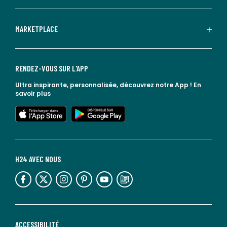
MARKETPLACE
RENDEZ-VOUS SUR L'APP
Ultra inspirante, personnalisée, découvrez notre App !
En
savoir plus
lien vers l'app store
lien vers google play
H24 AVEC NOUS
lien vers l'espace réseaux sociaux
lien vers l'espace réseaux sociaux
lien vers l'espace réseaux sociaux
lien vers l'espace réseaux sociaux
lien vers l'espace réseaux sociaux
lien vers le blog la redoute
ACCESSIBILITÉ