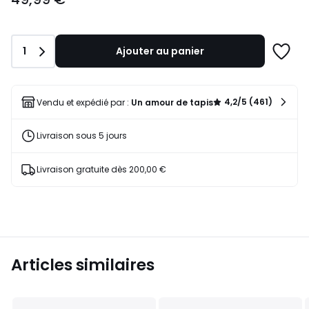
partir
de
49,99
Quantité
1
Ajouter au panier
€.
Ajoute
à
une
liste
4,2/5 (461)
Vendu et expédié par :
Un amour de tapis
Livraison sous 5 jours
Livraison gratuite dès 200,00 €
Articles similaires