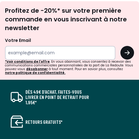
Inscription
Profitez de -20%* sur votre première
newsletter
commande en vous inscrivant à notre
newsletter
Votre Email
OK
*Voir conditions de l'offre
. En vous abonnant, vous consentez à recevoir des
communications commerciales personnalisées de la part de La Redoute. Vous
pouvez vous
désabonner
à tout moment. Pour en savoir plus, consultez
notre politique de confidentialité.
DÈS 49€ D’ACHAT, FAITES-VOUS
LIVRER EN POINT DE RETRAIT POUR
1,95€*
RETOURS GRATUITS*