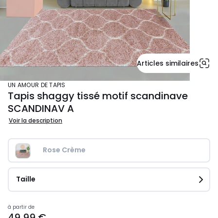
Articles similaires
UN AMOUR DE TAPIS
Tapis shaggy tissé motif scandinave
SCANDINAV A
Voir la description
Rose Crème
Taille
Prix
à partir de
49,99 €
à