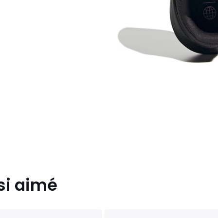
si aimé