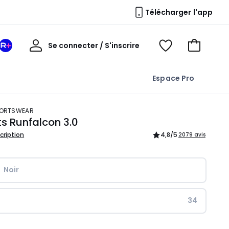
Télécharger l'app
Mon
Se connecter / S'inscrire
Mon
Voir
Voir
compte
espace
mes
mon
La
favoris
panier
Espace Pro
Redoute
+
SPORTSWEAR
s Runfalcon 3.0
scription
4,8
/5
2079 avis
Noir
34