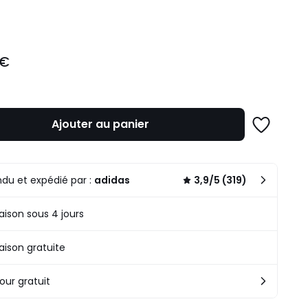
ité
 €
Ajouter au panier
Ajouter
à
une
liste
du et expédié par :
adidas
3,9/5 (319)
raison sous 4 jours
raison gratuite
our gratuit