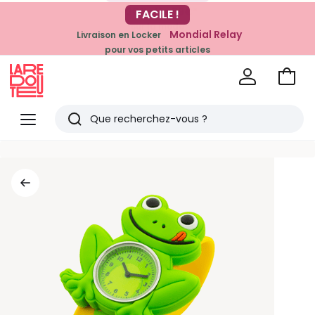
-20% dès 39€*
FACILE !
sur la mode
Mondial Relay
Livraison en Locker
pour vos petits articles
Voir
mon
La
panie
Redoute
Menu
Rechercher
Derniers
articles
vus