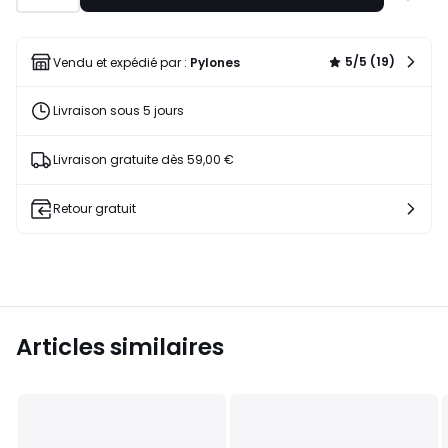
à
une
liste
5/5 (19)
Vendu et expédié par :
Pylones
Livraison sous 5 jours
Livraison gratuite dès 59,00 €
Retour gratuit
Articles similaires