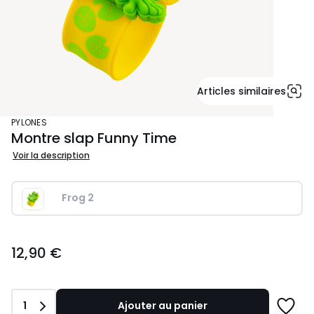
Articles similaires
PYLONES
Montre slap Funny Time
Voir la description
Frog 2
12,90
12,90 €
€.
Quantité
1
Ajouter au panier
Ajoute