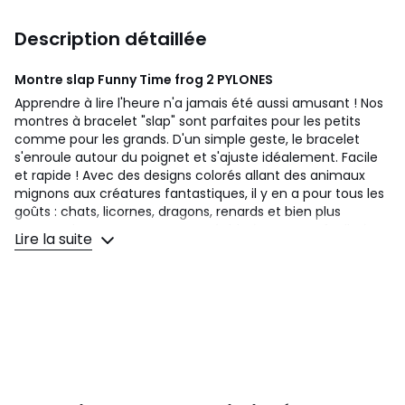
Description détaillée
Montre slap Funny Time frog 2
PYLONES
Apprendre à lire l'heure n'a jamais été aussi amusant ! Nos
montres à bracelet "slap" sont parfaites pour les petits
comme pour les grands. D'un simple geste, le bracelet
s'enroule autour du poignet et s'ajuste idéalement. Facile
et rapide ! Avec des designs colorés allant des animaux
mignons aux créatures fantastiques, il y en a pour tous les
goûts : chats, licornes, dragons, renards et bien plus
encore.Chaque montre est agréable à porter et facile à
Lire la suite
mettre, fabriquée en silicone, résistante aux éclaboussures
et ajustable pour tous les poignets. Son mouvement à
quartz garantit un affichage précis de l'heure.Ajoutez une
touche de fun à votre quotidien tout en gardant un œil sur
l'heure. Le plus grand défi ? Sélectionner votre modèle
préféré !
Le cadran peut être retiré du moule en silicone pour être
nettoyé. La pile est incluse (modèle: SR626SW) et peut
être changée en ouvrant la face arrière. Les dimensions