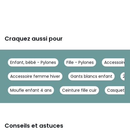
Craquez aussi pour
Enfant, bébé - Pylones
Fille - Pylones
Accessoires 
Accessoire femme hiver
Gants blancs enfant
24 
Moufle enfant 4 ans
Ceinture fille cuir
Casquette
Conseils et astuces