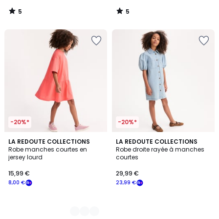
notre
5
5
programme
/
/
5
5
pour
payer
à
la
place
20,79
€.
-20%*
-20%*
2
LA REDOUTE COLLECTIONS
LA REDOUTE COLLECTIONS
Robe manches courtes en
Robe droite rayée à manches
Couleurs
jersey lourd
courtes
15,99 €
29,99 €
8,00 €
23,99 €