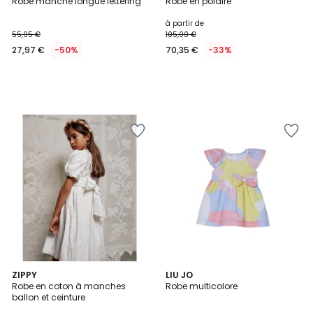
Robe manche longue lettering
Robe en polaire
à partir de
55,95 €
105,00 €
27,97 €
-50%
70,35 €
-33%
ZIPPY
LIU JO
Robe en coton à manches
Robe multicolore
ballon et ceinture