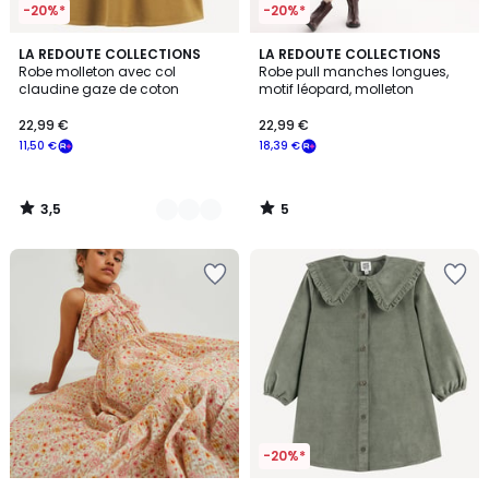
-20%*
-20%*
3,5
5
2
LA REDOUTE COLLECTIONS
LA REDOUTE COLLECTIONS
/ 5
/
Robe molleton avec col
Robe pull manches longues,
Couleurs
5
claudine gaze de coton
motif léopard, molleton
22,99 €
22,99 €
11,50 €
18,39 €
3,5
5
/
/
5
5
-20%*