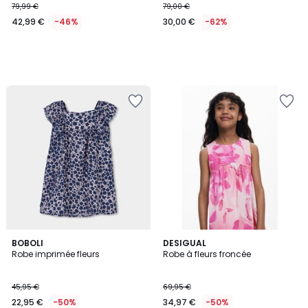
79,99 €
79,00 €
42,99 €
-46%
30,00 €
-62%
BOBOLI
DESIGUAL
Robe imprimée fleurs
Robe à fleurs froncée
45,95 €
69,95 €
22,95 €
-50%
34,97 €
-50%