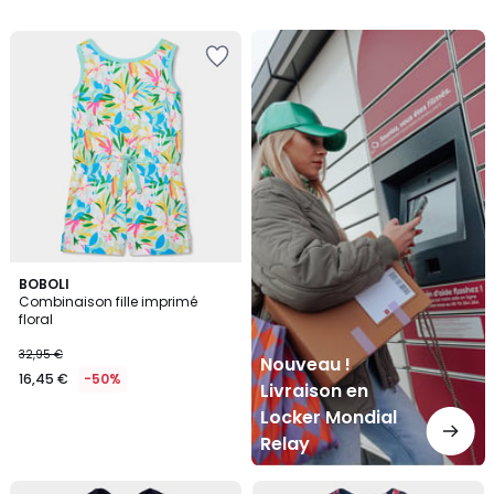
Nouveau
!
Livraison
en
Locker
Mondial
Relay
BOBOLI
Combinaison fille imprimé
floral
32,95 €
Nouveau !
16,45 €
-50%
Livraison en
Locker Mondial
Relay