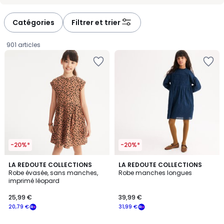
-
-
défiler
défiler
à
à
Catégories
Filtrer et trier
gauche
droite
901 articles
-20%*
-20%*
5
5
LA REDOUTE COLLECTIONS
LA REDOUTE COLLECTIONS
/
/
Robe évasée, sans manches,
Robe manches longues
5
5
imprimé léopard
25,99
25,99 €
39,99 €
€
20,79 €
31,99 €
souscrivez
à