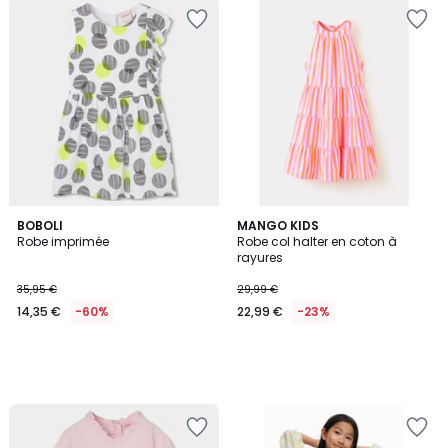
BOBOLI
MANGO KIDS
Robe imprimée
Robe col halter en coton à
rayures
35,95 €
29,99 €
14,35 €
-60%
22,99 €
-23%