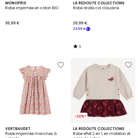
1
MONOPRIX
LA REDOUTE COLLECTIONS
/
Robe imprimée en coton BIO
Robe droite col claudine
5
35,99 €
29,99 €
23,99 €
1
/
5
-20%*
5
3
VERTBAUDET
LA REDOUTE COLLECTIONS
/
Robe imprimée manches à
Robe effet 2 en 1, en molleton et
Couleurs