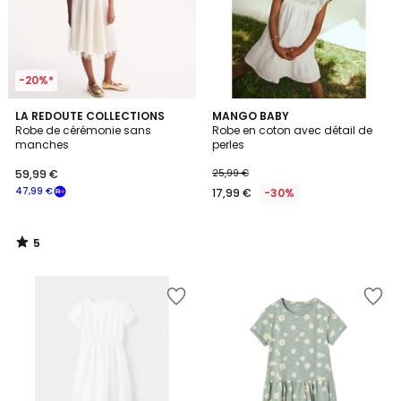
-20%*
5
LA REDOUTE COLLECTIONS
MANGO BABY
/
Robe de cérémonie sans
Robe en coton avec détail de
5
manches
perles
59,99 €
25,99 €
47,99 €
17,99 €
-30%
5
/
5