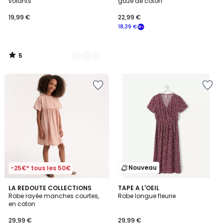
5
volants
gaze de coton
19,99 €
22,99 €
18,39 €
5
/
5
Nouveau
-25€* tous les 50€
LA REDOUTE COLLECTIONS
TAPE A L'OEIL
Robe rayée manches courtes,
Robe longue fleurie
en coton
29,99 €
29,99 €