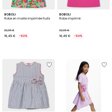
BOBOLI
BOBOLI
Robe en maille imprimée fruits
Robe imprimé
32,95 €
32,95 €
16,45 €
-50%
16,45 €
-50%