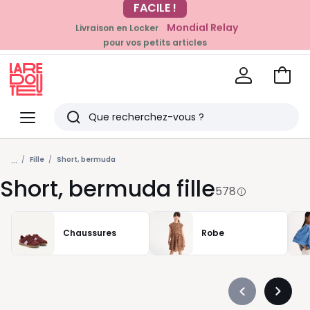
Mondial Relay
Livraison en Locker
EN CE MOMENT
pour vos petits articles
-20% dès 39€*
sur la mode
Voir
mon
La
panie
Redoute
Menu
Rechercher
Derniers
...
articles
Fille
Short, bermuda
Short, bermuda fille
vus
578
Chaussures
Robe
Précédent
Suivan