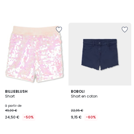
BILLIEBLUSH
BOBOLI
Short
Short en coton
à partir de
49,00 €
22,95 €
24,50 €
-50%
9,15 €
-60%