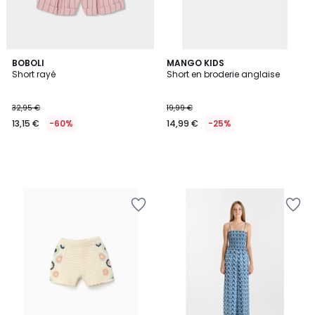
BOBOLI
MANGO KIDS
Short rayé
Short en broderie anglaise
32,95 €
19,99 €
13,15 €
-60%
14,99 €
-25%