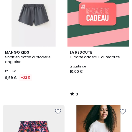
3
MANGO KIDS
LA REDOUTE
/
Short en coton à broderie
E-carte cadeau La Redoute
5
anglaise
à partir de
12,99 €
10,00 €
9,99 €
-23%
3
/
5