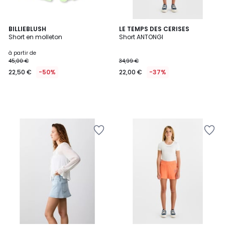
BILLIEBLUSH
LE TEMPS DES CERISES
Short en molleton
Short ANTONGI
à partir de
45,00 €
34,99 €
22,50 €
-50%
22,00 €
-37%