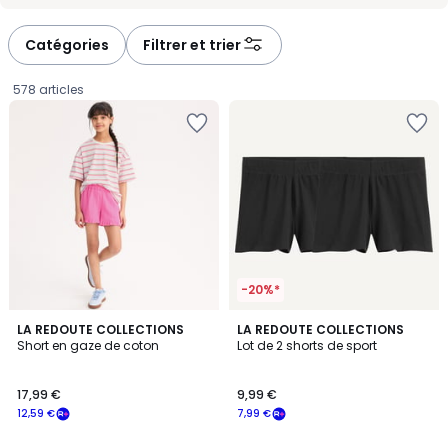
-
-
défiler
défiler
à
à
Catégories
Filtrer et trier
gauche
droite
578 articles
-20%*
3,3
5
2
LA REDOUTE COLLECTIONS
LA REDOUTE COLLECTIONS
/ 5
/
Short en gaze de coton
Lot de 2 shorts de sport
Couleurs
5
17,99
17,99 €
9,99 €
€
12,59 €
7,99 €
souscrivez
à