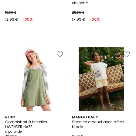
effiloché
19,99 €
25,99 €
12,99 €
-35%
17,99 €
-30%
3
ROXY
MANGO BABY
Combishort à bretelles
Short en crochet avec détail
Couleurs
LAVENDER HAZE.
brodé
à partir de