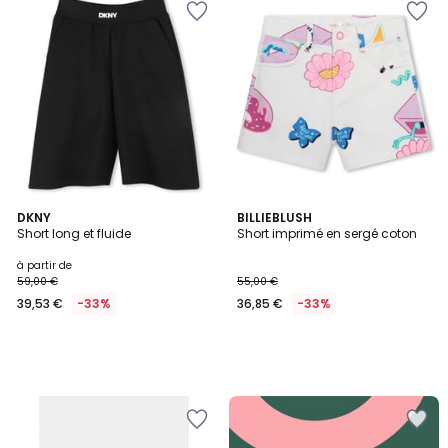
DKNY
BILLIEBLUSH
Short long et fluide
Short imprimé en sergé coton
à partir de
59,00 €
55,00 €
39,53 €
-33%
36,85 €
-33%