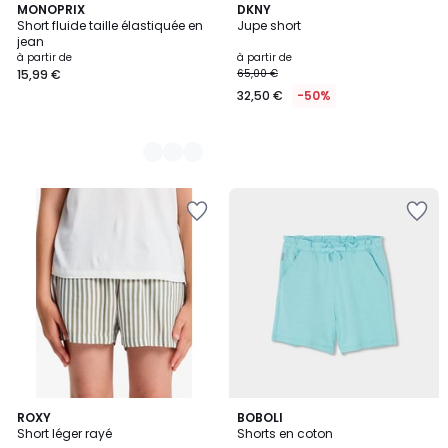
2
MONOPRIX
DKNY
Short fluide taille élastiquée en
Jupe short
Couleurs
jean
à partir de
à partir de
15,99 €
65,00 €
32,50 €
-50%
ROXY
BOBOLI
Short léger rayé
Shorts en coton