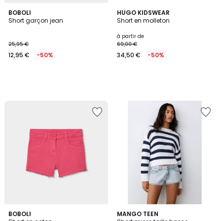
BOBOLI
HUGO KIDSWEAR
Short garçon jean
Short en molleton
à partir de
25,95 €
69,00 €
12,95 €
-50%
34,50 €
-50%
BOBOLI
MANGO TEEN