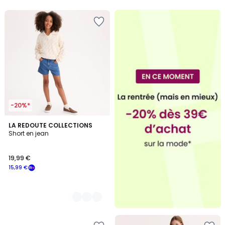
5
5
-20%*
2
LA REDOUTE COLLECTIONS
Short en jean
Couleurs
19,99 €
15,99 €