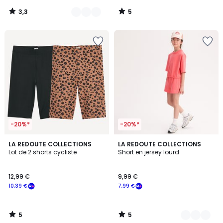
notre
3,3
5
programme
/
/
5
5
pour
payer
à
la
place
12,59
€.
-20%*
-20%*
5
5
LA REDOUTE COLLECTIONS
2
LA REDOUTE COLLECTIONS
/
/
Lot de 2 shorts cycliste
Short en jersey lourd
Couleurs
5
5
12,99 €
9,99 €
10,39 €
7,99 €
5
5
/
/