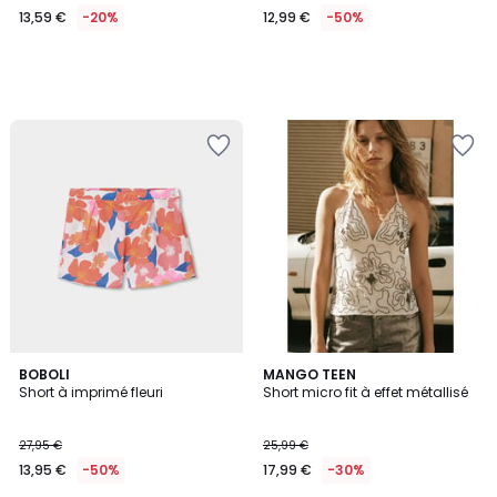
13,59 €
-20%
12,99 €
-50%
BOBOLI
MANGO TEEN
Short à imprimé fleuri
Short micro fit à effet métallisé
27,95 €
25,99 €
13,95 €
-50%
17,99 €
-30%