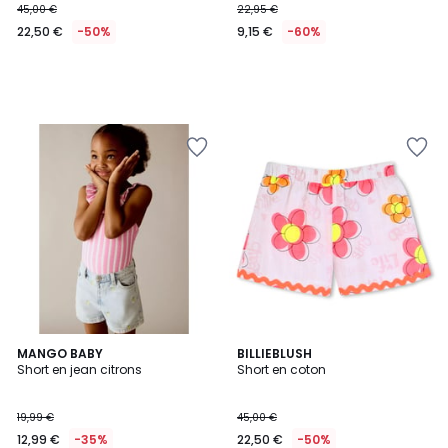
45,00 €
22,95 €
22,50 €
-50%
9,15 €
-60%
MANGO BABY
BILLIEBLUSH
Short en jean citrons
Short en coton
19,99 €
45,00 €
12,99 €
-35%
22,50 €
-50%