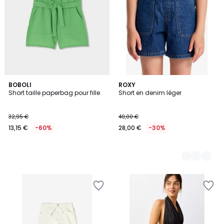
BOBOLI
2
ROXY
Short taille paperbag pour fille
Short en denim léger
Couleurs
32,95 €
40,00 €
13,15 €
-60%
28,00 €
-30%