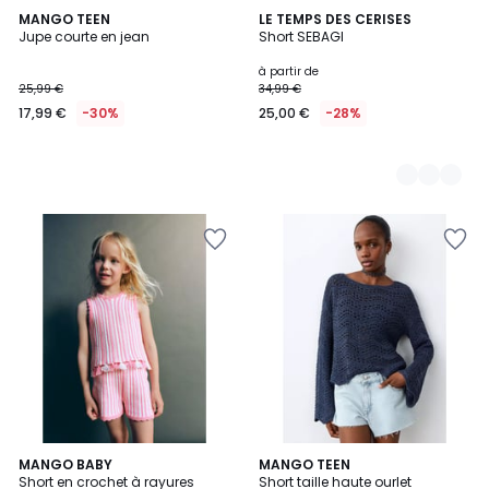
MANGO TEEN
2
LE TEMPS DES CERISES
Jupe courte en jean
Short SEBAGI
Couleurs
à partir de
25,99 €
34,99 €
17,99 €
-30%
25,00 €
-28%
MANGO BABY
MANGO TEEN
Short en crochet à rayures
Short taille haute ourlet