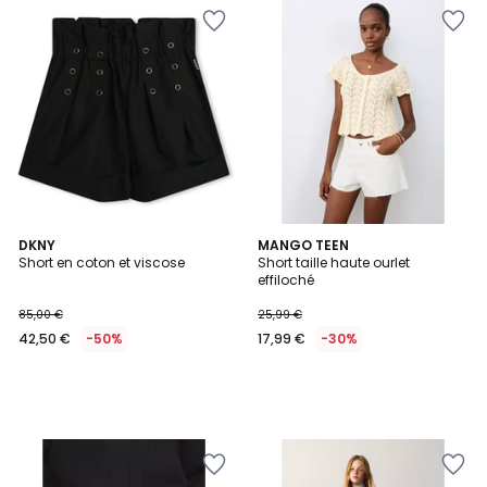
DKNY
MANGO TEEN
Short en coton et viscose
Short taille haute ourlet
effiloché
85,00 €
25,99 €
42,50 €
-50%
17,99 €
-30%