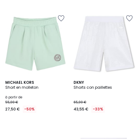
MICHAEL KORS
DKNY
Short en molleton
Shorts con paillettes
à partir de
55,00 €
65,00 €
27,50 €
-50%
43,55 €
-33%