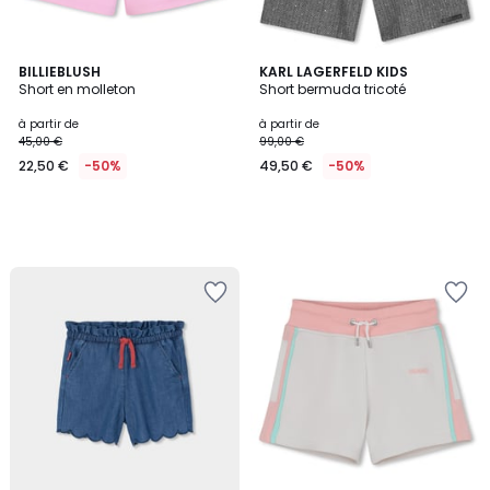
BILLIEBLUSH
KARL LAGERFELD KIDS
Short en molleton
Short bermuda tricoté
à partir de
à partir de
45,00 €
99,00 €
22,50 €
-50%
49,50 €
-50%