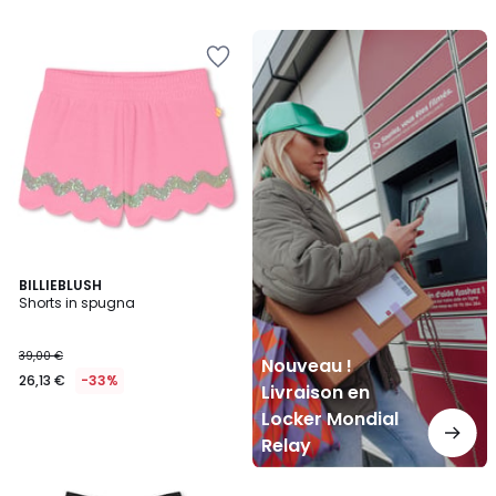
Nouveau
!
Livraison
en
Locker
Mondial
Relay
BILLIEBLUSH
Shorts in spugna
39,00 €
Nouveau !
26,13 €
-33%
Livraison en
Locker Mondial
Relay