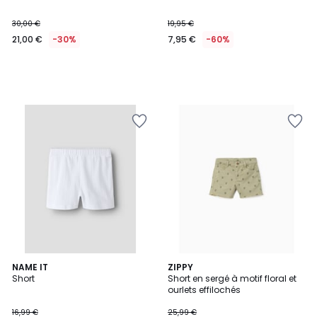
30,00 €
19,95 €
21,00 €
-30%
7,95 €
-60%
NAME IT
ZIPPY
Short
Short en sergé à motif floral et
ourlets effilochés
16,99 €
25,99 €