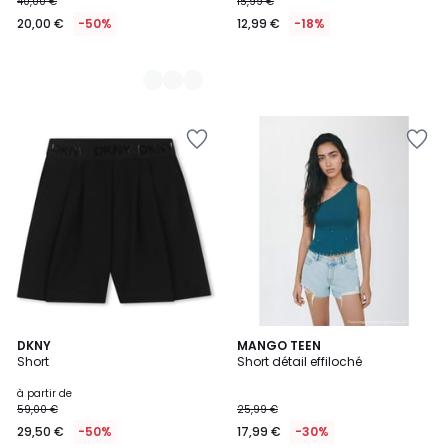
40,00 €
15,99 €
20,00 €
-50%
12,99 €
-18%
DKNY
MANGO TEEN
Short
Short détail effiloché
à partir de
59,00 €
25,99 €
29,50 €
-50%
17,99 €
-30%