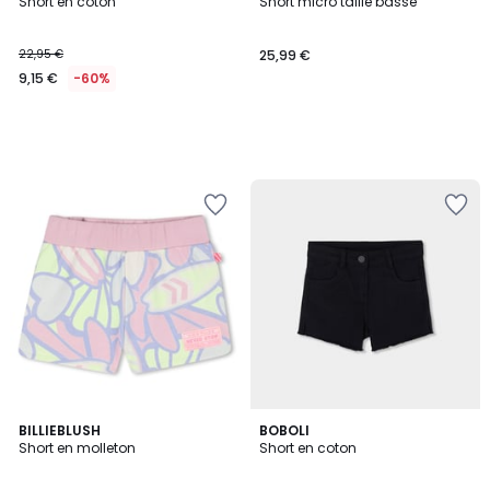
Short en coton
Short micro taille basse
22,95 €
25,99 €
9,15 €
-60%
BILLIEBLUSH
BOBOLI
Short en molleton
Short en coton