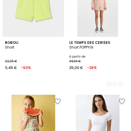
BOBOLI
2
LE TEMPS DES CERISES
Short
Short POPPYGI
Couleurs
à partir de
22,95 €
34,99 €
11,45 €
-50%
25,00 €
-28%