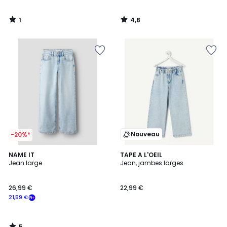
1
4,8
/
/
5
5
Nouveau
-20%*
5
NAME IT
TAPE A L'OEIL
/
Jean large
Jean, jambes larges
5
26,99 €
22,99 €
21,59 €
5