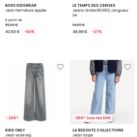
BOSS KIDSWEAR
LE TEMPS DES CERISES
Jean fermeture zippée
Jeans droite REVERS, longueur
34
à partir de
85,00 €
64,99 €
42,50 €
-50%
46,99 €
-27%
-20%*
-25€* tous les 50€
KIDS ONLY
LA REDOUTE COLLECTIONS
Jean wide leg
Jean large