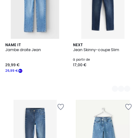
NAME IT
2
NEXT
Jambe droite Jean
Jean Skinny-coupe Slim
Couleurs
à partir de
29,99 €
17,00 €
26,99 €