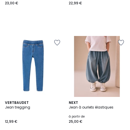
23,00 €
22,99 €
3
VERTBAUDET
NEXT
Jean tregging
Jean à ourlets élastiques
Couleurs
à partir de
12,99 €
25,00 €