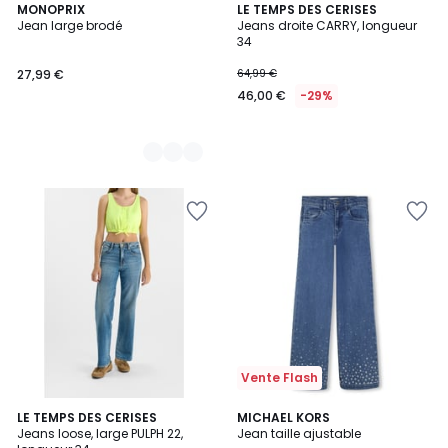
2
MONOPRIX
LE TEMPS DES CERISES
Jean large brodé
Jeans droite CARRY, longueur
Couleurs
34
27,99 €
64,99 €
46,00 €
-29%
Vente Flash
LE TEMPS DES CERISES
MICHAEL KORS
Jeans loose, large PULPH 22,
Jean taille ajustable