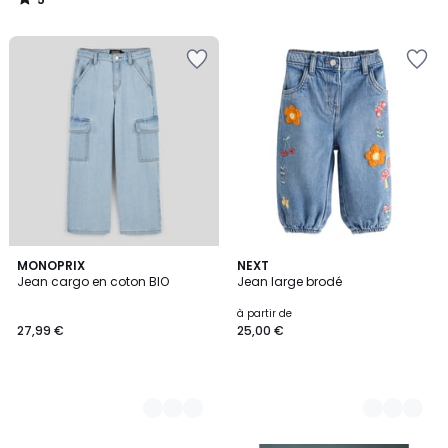
/
5
2
MONOPRIX
2
NEXT
Jean cargo en coton BIO
Jean large brodé
Couleurs
Couleurs
à partir de
27,99 €
25,00 €