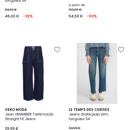
longueur 34
à partir de
64,99 €
109,00 €
46,00 €
-29%
54,50 €
-50%
VERO MODA
LE TEMPS DES CERISES
Jean VMAMBER Taille haute
Jeans droite pulp slim,
Straight Fit Jeans
longueur 34
39,99 €
64,99 €