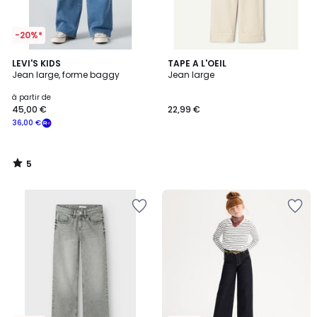
-20%*
5
LEVI'S KIDS
TAPE A L'OEIL
/
Jean large, forme baggy
Jean large
5
à partir de
45,00 €
22,99 €
36,00 €
5
/
5