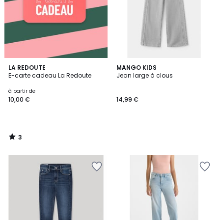
3
LA REDOUTE
MANGO KIDS
/
E-carte cadeau La Redoute
Jean large à clous
5
à partir de
10,00 €
14,99 €
3
/
5