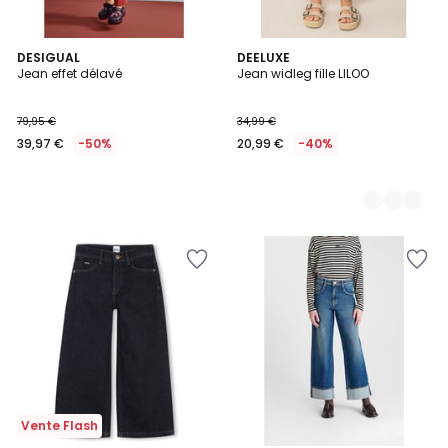
DESIGUAL
3
DEELUXE
Jean effet délavé
Jean widleg fille LILOO
Couleurs
79,95 €
34,99 €
39,97 €
-50%
20,99 €
-40%
Vente Flash