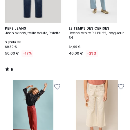
5
PEPE JEANS
LE TEMPS DES CERISES
/
Jean skinny, taille haute, Pixlette
Jeans droite PULPH 22, longueur
5
34
à partir de
60,50 €
64,99 €
50,00 €
-17%
46,00 €
-29%
5
/
5