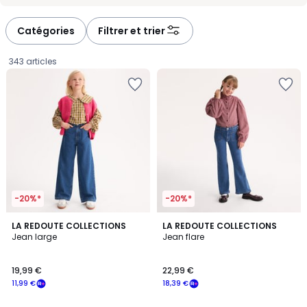
-
-
défiler
défiler
à
à
Catégories
Filtrer et trier
gauche
droite
343 articles
-20%*
-20%*
3,8
3
LA REDOUTE COLLECTIONS
LA REDOUTE COLLECTIONS
/ 5
Jean large
Jean flare
Couleurs
19,99
19,99 €
22,99 €
€
11,99 €
18,39 €
souscrivez
à