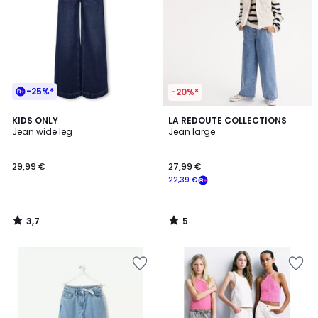
-25%*
-20%*
3,7
5
KIDS ONLY
LA REDOUTE COLLECTIONS
/ 5
/
Jean wide leg
Jean large
5
29,99 €
27,99 €
22,39 €
3,7
5
/
/
5
5