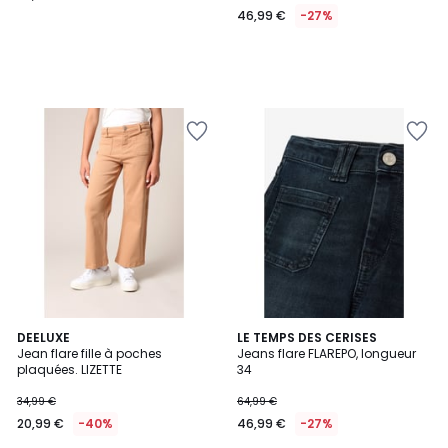
46,99 €
-27%
2
DEELUXE
LE TEMPS DES CERISES
Jean flare fille à poches
Jeans flare FLAREPO, longueur
Couleurs
plaquées. LIZETTE
34
34,99 €
64,99 €
20,99 €
-40%
46,99 €
-27%