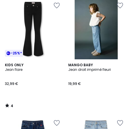
-25%*
4
KIDS ONLY
MANGO BABY
/
Jean flare
Jean droit imprimé fleuri
5
32,99 €
19,99 €
4
/
5