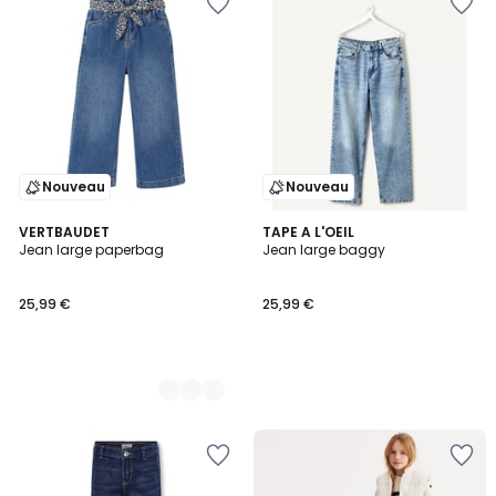
Nouveau
Nouveau
2
VERTBAUDET
TAPE A L'OEIL
Jean large paperbag
Jean large baggy
Couleurs
25,99 €
25,99 €