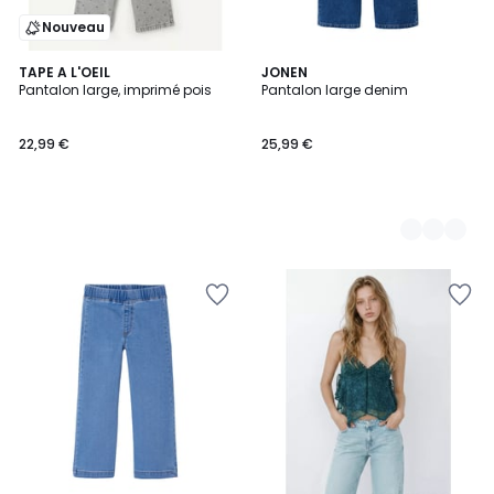
Nouveau
TAPE A L'OEIL
3
JONEN
Pantalon large, imprimé pois
Pantalon large denim
Couleurs
22,99 €
25,99 €