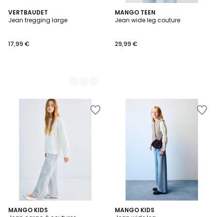
4
VERTBAUDET
MANGO TEEN
Jean tregging large
Jean wide leg couture
Couleurs
17,99 €
29,99 €
MANGO KIDS
MANGO KIDS