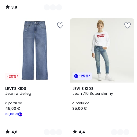
notre
3,8
programme
/
5
pour
payer
à
la
place
11,99
€.
-25%*
-20%*
4,6
4,4
2
LEVI'S KIDS
2
LEVI'S KIDS
/ 5
/ 5
Jean wide leg
Jean 710 Super skinny
Couleurs
Couleurs
à partir de
à partir de
45,00 €
35,00 €
36,00 €
4,6
4,4
/
/