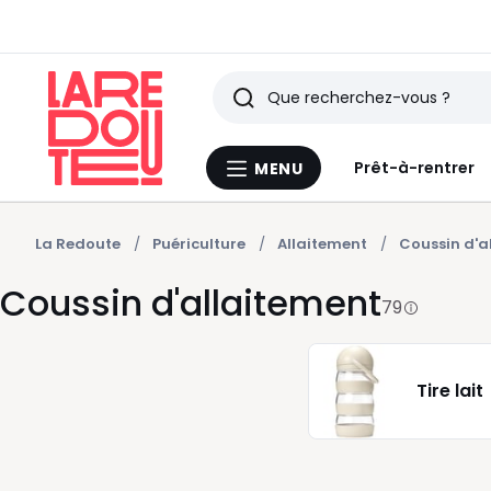
Rechercher
Derniers
Prêt-à-rentrer
MENU
Menu
articles
La
Redoute
vus
La Redoute
Puériculture
Allaitement
Coussin d'a
Coussin d'allaitement
79
Tire lait