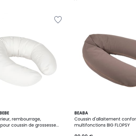
/
5
4
BEBE
BEABA
Couleurs
térieur, rembourrage,
Coussin d'allaitement confor
 pour coussin de grossesse
multifonctions BIG FLOPSY
ement