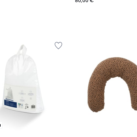
80,00 €
u