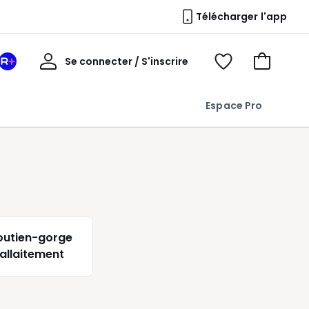
Télécharger l'app
Mon
Se connecter / S'inscrire
Mon
Voir
Voir
compte
espace
mes
mon
La
favoris
panier
Espace Pro
Redoute
+
outien-gorge
'allaitement