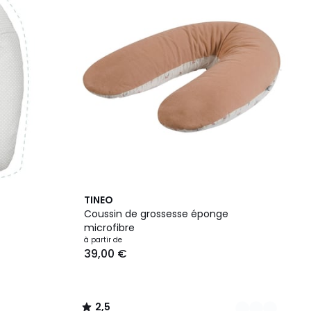
2
2,5
TINEO
Couleurs
/ 5
Coussin de grossesse éponge
microfibre
à partir de
39,00 €
2,5