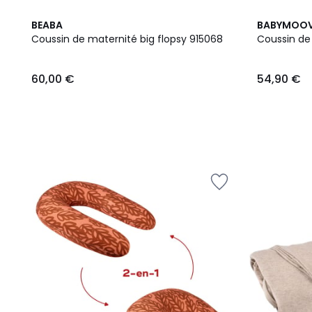
3
BEABA
BABYMOO
Couleurs
Coussin de maternité big flopsy 915068
Coussin de
60,00
60,00 €
54,90 €
€.