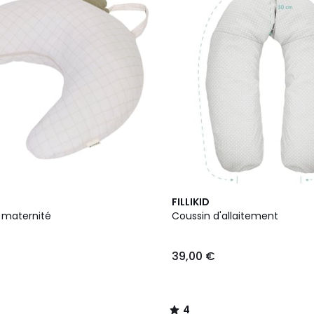
4
FILLIKID
/
 maternité
Coussin d'allaitement
5
39,00 €
4