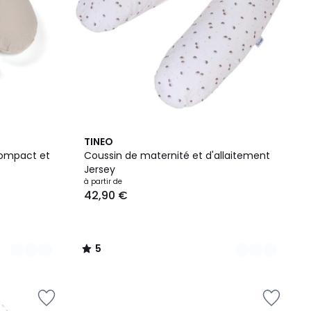
2
5
TINEO
Couleurs
/
compact et
Coussin de maternité et d'allaitement
5
Jersey
à partir de
42,90 €
5
/
5