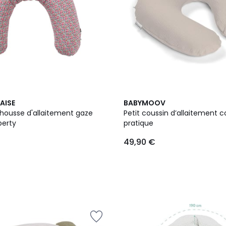
2
RAISE
BABYMOOV
Couleurs
 housse d'allaitement gaze
Petit coussin d’allaitement 
berty
pratique
49,90 €