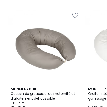
/
5
4
5
MONSIEUR BEBE
MONSIEUR 
Couleurs
/
Coussin de grossesse, de maternité et
Oreiller in
5
d'allaitement déhoussable
garnissage
à partir de
et d'allait