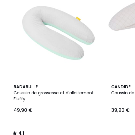
4,1
BADABULLE
CANDIDE
/ 5
Coussin de grossesse et d'allaitement
Coussin de
Fluffy
49,90 €
39,90 €
4,1