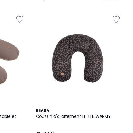
/
5
2
BEABA
Couleurs
table et
Coussin d'allaitement LITTLE WARMY