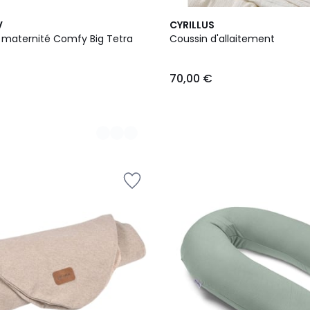
2
V
CYRILLUS
Couleurs
 maternité Comfy Big Tetra
Coussin d'allaitement
70,00 €