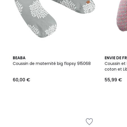
BEABA
ENVIE DE F
Coussin de maternité big flopsy 915068
Coussin et
coton et Li
60,00 €
55,99 €