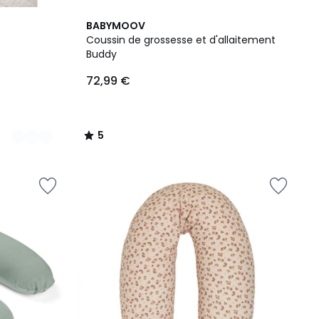
5
BABYMOOV
/
Coussin de grossesse et d'allaitement
5
Buddy
72,99 €
5
/
5