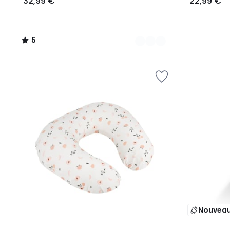
32,99 €
22,99 €
5
/
5
Nouvea