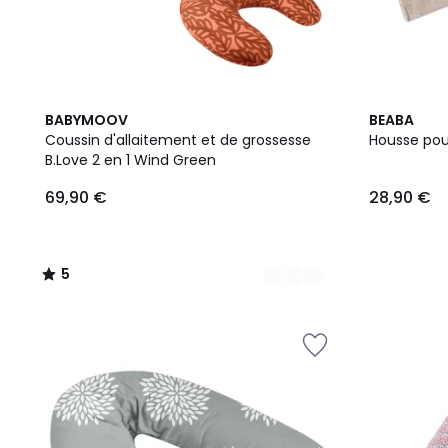
2
5
BABYMOOV
BEABA
Couleurs
/
Coussin d'allaitement et de grossesse
Housse pou
5
B.Love 2 en 1 Wind Green
69,90 €
28,90 €
5
/
5