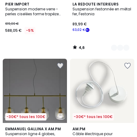
4,6
PIER IMPORT
2
LA REDOUTE INTERIEURS
/ 5
Suspension moderne verre -
Suspension festonnée en métal
Couleurs
perles ciselées forme trapèze
fer, Festonia
BELLA
619,00 €
89,99 €
63,02 €
588,05 €
-5%
4,6
/
5
-30€* tous les 100€
-30€* tous les 100€
3,9
4,3
EMMANUEL GALLINA X AM.PM
2
AM.PM
/ 5
/ 5
Suspension ligne 4 globes,
Câble électrique pour
Couleurs