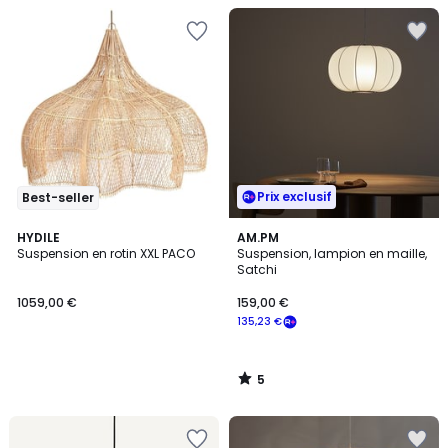
Prix exclusif
Best-seller
5
HYDILE
AM.PM
/
Suspension en rotin XXL PACO
Suspension, lampion en maille,
5
Satchi
1059,00 €
159,00 €
135,23 €
5
/
5