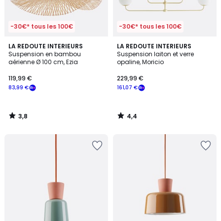
-30€* tous les 100€
-30€* tous les 100€
3,8
4,4
LA REDOUTE INTERIEURS
LA REDOUTE INTERIEURS
/ 5
/ 5
Suspension en bambou
Suspension laiton et verre
aérienne Ø 100 cm, Ezia
opaline, Moricio
119,99 €
229,99 €
83,99 €
161,07 €
3,8
4,4
/
/
5
5