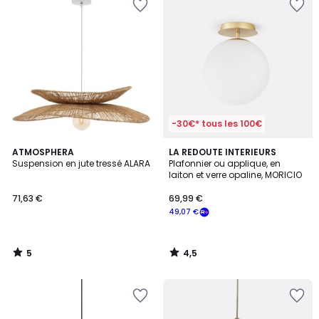
-30€* tous les 100€
5
4,5
ATMOSPHERA
LA REDOUTE INTERIEURS
/
/ 5
Suspension en jute tressé ALARA
Plafonnier ou applique, en
5
laiton et verre opaline, MORICIO
71,63 €
69,99 €
49,07 €
5
4,5
/
/
5
5