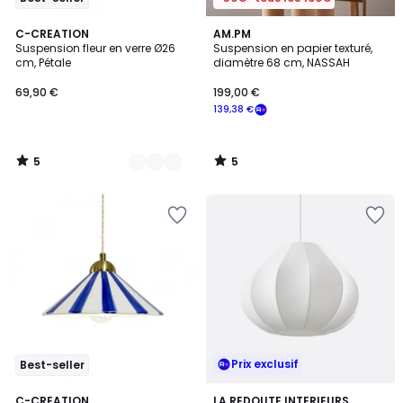
5
5
6
C-CREATION
AM.PM
/
/
Suspension fleur en verre Ø26
Suspension en papier texturé,
Couleurs
5
5
cm, Pétale
diamètre 68 cm, NASSAH
69,90 €
199,00 €
139,38 €
5
5
/
/
5
5
Prix exclusif
Best-seller
5
3
C-CREATION
LA REDOUTE INTERIEURS