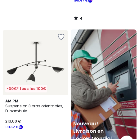
195,47 €
4
/
5
Nouveau
!
Livraison
en
Locker
Mondial
Relay
-30€* tous les 100€
4,1
AM.PM
/ 5
Suspension 3 bras orientables,
Funambule
219,00 €
Nouveau !
131,62 €
Livraison en
Locker Mondial