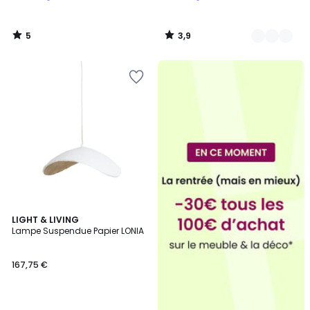
5
3,9
/
/
5
5
2
LIGHT & LIVING
Lampe Suspendue Papier LONIA
Couleurs
167,75 €