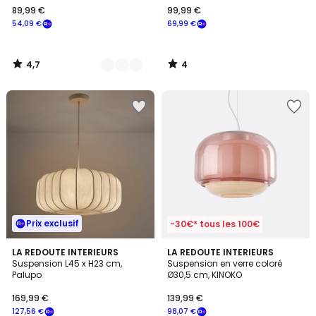
89,99 €
99,99 €
€
54,09 €
69,99 €
souscrivez
à
notre
4,7
4
programme
/
/
5
5
pour
payer
à
la
place
54,09
€.
Prix exclusif
-30€* tous les 100€
5
3,9
LA REDOUTE INTERIEURS
6
LA REDOUTE INTERIEURS
/
/ 5
Suspension L45 x H23 cm,
Suspension en verre coloré
Couleurs
5
Palupo
Ø30,5 cm, KINOKO
169,99 €
139,99 €
127,56 €
98,07 €