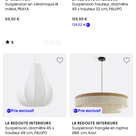
/
Suspension en céramique et
Suspension hauteur, diamètre
Couleurs
5
métal, PRAYA
45 x hauteur 32 cm, PALUPO
69,90 €
139,99 €
126,02 €
5
/
5
Prix exclusif
Prix exclusif
3
LA REDOUTE INTERIEURS
LA REDOUTE INTERIEURS
/
Suspension, diamètre 45 x
Suspension frangée en raphia
5
hauteur 48 cm, PALUPO
Ø86 cm, Kavi