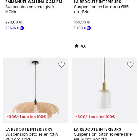
4,8
EMMANUEL GALLINA X AM.PM
LA REDOUTE INTERIEURS
/ 5
Suspension en verre givré,
Suspension en bambou Ø65
MONA
cm, Ezia
229,00 €
159,99 €
206,16 €
111,99 €
4,8
/
5
-30€* tous les 100€
-30€* tous les 100€
4,3
4,1
LA REDOUTE INTERIEURS
LA REDOUTE INTERIEURS
/ 5
/ 5
Suspension pétales en rotin
Suspension laiton et verre strié
Ø80 cm, Lola
Ø10,9 cm, Bogota