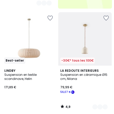
Best-seller
-30€* tous les 100€
4,9
LINDBY
5
LA REDOUTE INTERIEURS
/ 5
Suspension en textile
Suspension en céramique Ø15
Couleurs
scandinave, Helin
cm, Nilana
171,89 €
79,99 €
56,07 €
4,9
/
5