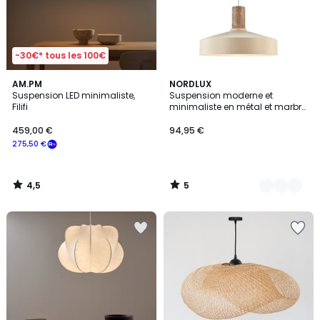
-30€* tous les 100€
4,5
5
AM.PM
2
NORDLUX
/ 5
/
Suspension LED minimaliste,
Suspension moderne et
Couleurs
5
Filifi
minimaliste en métal et marbre,
ELVAS
459,00 €
94,95 €
275,50 €
4,5
5
/
/
5
5