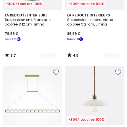
-30€* tous les 100€
-30€* tous les 100€
3,7
4,5
2
LA REDOUTE INTERIEURS
2
LA REDOUTE INTERIEURS
/ 5
/ 5
Suspension en céramique
Suspension en céramique
Couleurs
Couleurs
colorée Ø 12 cm, Jimna
colorée Ø 21 cm, Jimna
79,99 €
89,99 €
56,07 €
63,07 €
3,7
4,5
/
/
5
5
-30€* tous les 100€