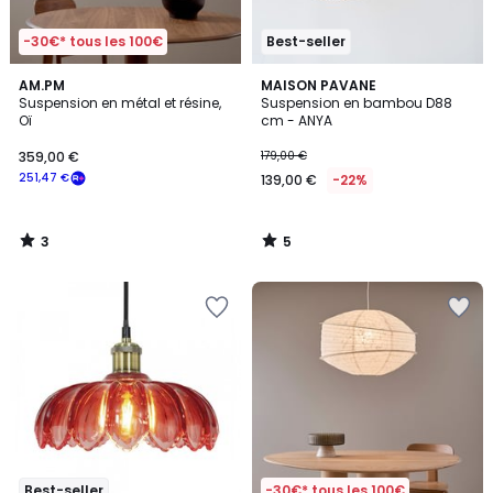
-30€* tous les 100€
Best-seller
3
5
AM.PM
MAISON PAVANE
/
/
Suspension en métal et résine,
Suspension en bambou D88
5
5
Oï
cm - ANYA
359,00 €
179,00 €
251,47 €
139,00 €
-22%
3
5
/
/
5
5
Best-seller
-30€* tous les 100€