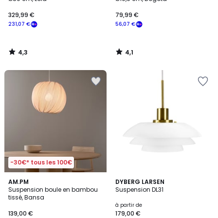
329,99 €
79,99 €
231,07 €
56,07 €
4,3
4,1
/
/
5
5
-30€* tous les 100€
4,5
5
AM.PM
5
DYBERG LARSEN
/ 5
/
Suspension boule en bambou
Suspension DL31
Couleurs
5
tissé, Bansa
à partir de
139,00 €
179,00 €