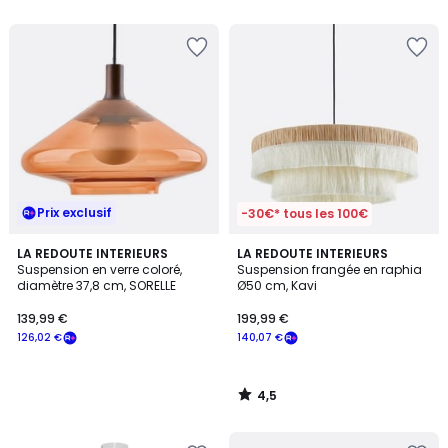
5
Prix exclusif
-30€* tous les 100€
4,5
LA REDOUTE INTERIEURS
LA REDOUTE INTERIEURS
/ 5
Suspension en verre coloré,
Suspension frangée en raphia
diamètre 37,8 cm, SORELLE
Ø50 cm, Kavi
139,99 €
199,99 €
126,02 €
140,07 €
4,5
/
5