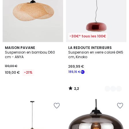
-30€* tous les 100€
2,2
MAISON PAVANE
3
LA REDOUTE INTERIEURS
/ 5
Suspension en bambou D60
Suspension en verre coloré Ø45
Couleurs
cm - ANYA
cm, Kinoko
139,00 €
269,99 €
189,16 €
109,00 €
-21%
2,2
/
5