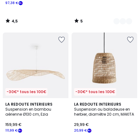
97,38 €
4,5
5
/
/
5
5
-30€* tous les 100€
-30€* tous les 100€
3,8
3,9
LA REDOUTE INTERIEURS
LA REDOUTE INTERIEURS
/ 5
/ 5
Suspension en bambou
Suspension ou baladeuse en
aérienne Ø130 cm, Ezia
herbier, diamètre 20 cm, MAKITA
159,99 €
29,99 €
111,99 €
20,99 €