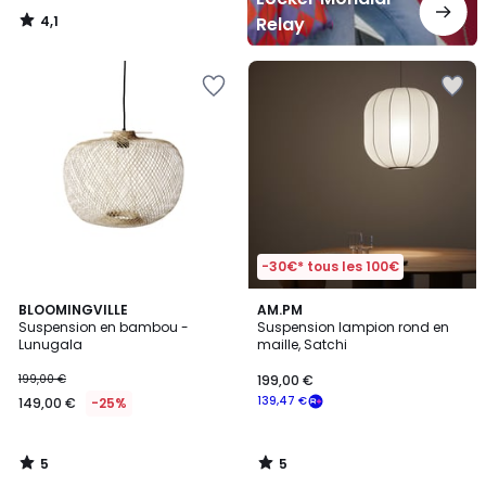
4,1
Relay
/
5
-30€* tous les 100€
5
5
BLOOMINGVILLE
AM.PM
/
/
Suspension en bambou -
Suspension lampion rond en
5
5
Lunugala
maille, Satchi
199,00 €
199,00 €
139,47 €
149,00 €
-25%
5
5
/
/