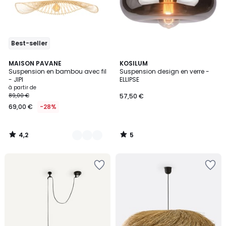
Best-seller
4,2
5
2
MAISON PAVANE
KOSILUM
/ 5
/
Suspension en bambou avec fil
Suspension design en verre -
Couleurs
5
- JIPI
ELLIPSE
à partir de
89,00 €
57,50 €
69,00 €
-28%
4,2
5
/
/
5
5