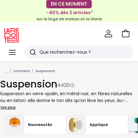
-40% dès 2 articles*
EN CE MOMENT
sur le linge de maison et la literie
-30€ tous les 100€*
sur le meuble & la déco
Voir
mon
La
panie
Redoute
Menu
Rechercher
Derniers
...
articles
Luminaire
Suspension
Suspension
vus
4420
Suspension en verre opalin, en métal noir, en fibres naturelles
ou en laiton: elle donne le ton dès qu’on lève les yeux. Au-
dessus de la table à manger, elle cadre les repas et diffuse une
Lire plus
lumière agréable. Dans l’entrée, elle accueille sans alourdir
l’espace. Dans une chambre, elle remplace la lampe de chevet
Nouveautés
Applique
et libère la surface des tables. Pour bien la choisir, pensez
d’abord au volume de la pièce et à la hauteur sous plafond. Un