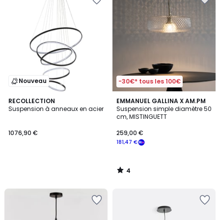
Nouveau
-30€* tous les 100€
4
RECOLLECTION
EMMANUEL GALLINA X AM.PM
/
Suspension à anneaux en acier
Suspension simple diamètre 50
5
cm, MISTINGUETT
1076,90 €
259,00 €
181,47 €
4
/
5