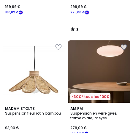
199,99 €
299,99 €
180,02 €
225,06 €
3
/
5
-30€* tous les 100€
4
MADAM STOLTZ
AM.PM
/
Suspension fleur rotin bambou
Suspension en verre givré,
5
forme ovale, Raeyes
93,00 €
279,00 €