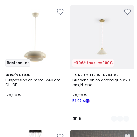
5
5
Best-seller
-30€* tous les 100€
5
NOW'S HOME
3
LA REDOUTE INTERIEURS
/
Suspension en métal Ø40 cm,
Suspension en céramique Ø20
Couleurs
5
CHLOE
cm, Nilana
179,00 €
79,99 €
56,07 €
5
/
5