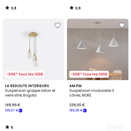
3,8
3,9
/
/
5
5
-30€* tous les 100€
-30€* tous les 100€
5
LA REDOUTE INTERIEURS
2
AM.PM
/
Suspension grappe laiton et
Suspension modulable 3
Couleurs
5
verre strié, Bogota
cônes, MOKE
149,99 €
229,00 €
105,07 €
160,38 €
5
/