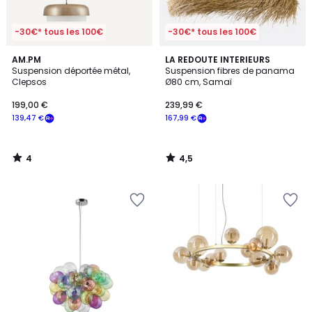
-30€* tous les 100€
-30€* tous les 100€
4
4,5
AM.PM
LA REDOUTE INTERIEURS
/
/ 5
Suspension déportée métal,
Suspension fibres de panama
5
Clepsos
Ø80 cm, Samaï
199,00 €
239,99 €
139,47 €
167,99 €
4
4,5
/
/
5
5