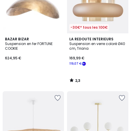
-30€* tous les 100€
2,3
BAZAR BIZAR
LA REDOUTE INTERIEURS
/ 5
Suspension en fer FORTUNE
Suspension en verre coloré Ø40
COOKIE
cm, Triana
624,95 €
169,99 €
119,07 €
2,3
/
5