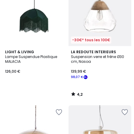
-30€* tous les 100€
4,2
LIGHT & LIVING
LA REDOUTE INTERIEURS
/ 5
Lampe Suspendue Plastique
Suspension verre et frêne Ø30
MALACIA
cm, Nasoa
126,00 €
139,99 €
98,07 €
4,2
/
5