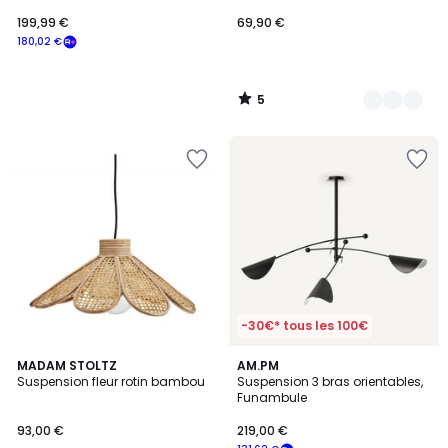
199,99 €
69,90 €
180,02 €
5
/
5
-30€* tous les 100€
4,1
MADAM STOLTZ
AM.PM
/ 5
Suspension fleur rotin bambou
Suspension 3 bras orientables,
Funambule
93,00 €
219,00 €