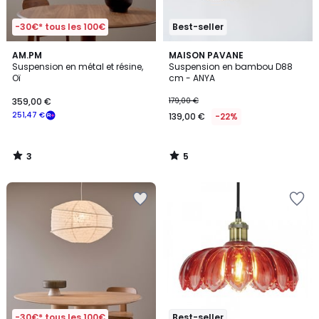
-30€* tous les 100€
Best-seller
3
5
AM.PM
MAISON PAVANE
/
/
Suspension en métal et résine,
Suspension en bambou D88
5
5
Oï
cm - ANYA
359,00 €
179,00 €
251,47 €
139,00 €
-22%
3
5
/
/
5
5
-30€* tous les 100€
Best-seller