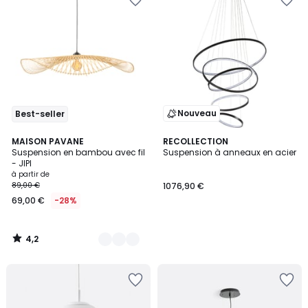
Nouveau
Best-seller
4,2
2
MAISON PAVANE
RECOLLECTION
/ 5
Suspension en bambou avec fil
Suspension à anneaux en acier
Couleurs
- JIPI
à partir de
89,00 €
1076,90 €
69,00 €
-28%
4,2
/
5