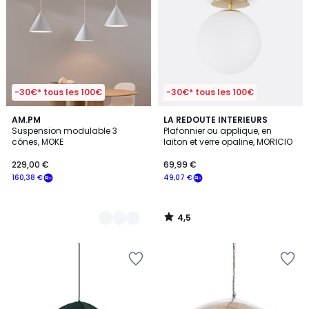
-30€* tous les 100€
-30€* tous les 100€
4,5
2
AM.PM
LA REDOUTE INTERIEURS
/ 5
Suspension modulable 3
Plafonnier ou applique, en
Couleurs
cônes, MOKE
laiton et verre opaline, MORICIO
229,00 €
69,99 €
160,38 €
49,07 €
4,5
/
5