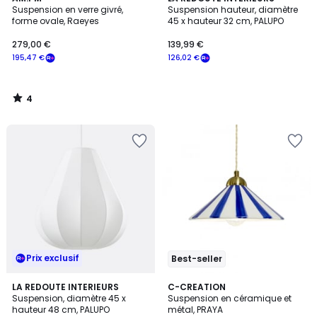
/
Suspension en verre givré,
Suspension hauteur, diamètre
5
forme ovale, Raeyes
45 x hauteur 32 cm, PALUPO
279,00 €
139,99 €
195,47 €
126,02 €
4
/
5
Prix exclusif
Best-seller
5
LA REDOUTE INTERIEURS
3
C-CREATION
/
Suspension, diamètre 45 x
Suspension en céramique et
Couleurs
5
hauteur 48 cm, PALUPO
métal, PRAYA