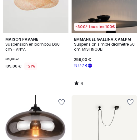
-30€* tous les 100€
4
MAISON PAVANE
EMMANUEL GALLINA X AM.PM
/
Suspension en bambou D60
Suspension simple diamètre 50
5
cm - ANYA
cm, MISTINGUETT
139,00 €
259,00 €
181,47 €
109,00 €
-21%
4
/
5