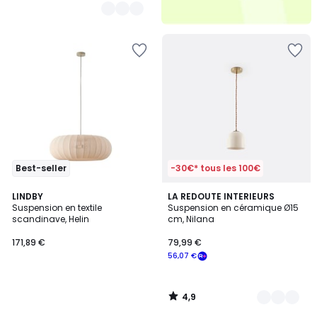
Best-seller
-30€* tous les 100€
4,9
LINDBY
5
LA REDOUTE INTERIEURS
/ 5
Suspension en textile
Suspension en céramique Ø15
Couleurs
scandinave, Helin
cm, Nilana
171,89 €
79,99 €
56,07 €
4,9
/
5