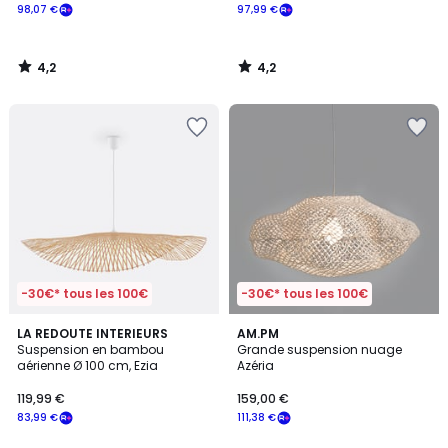
98,07 €
97,99 €
4,2
4,2
/
/
5
5
-30€* tous les 100€
-30€* tous les 100€
3,8
3,5
LA REDOUTE INTERIEURS
AM.PM
/ 5
/ 5
Suspension en bambou
Grande suspension nuage
aérienne Ø 100 cm, Ezia
Azéria
119,99 €
159,00 €
83,99 €
111,38 €