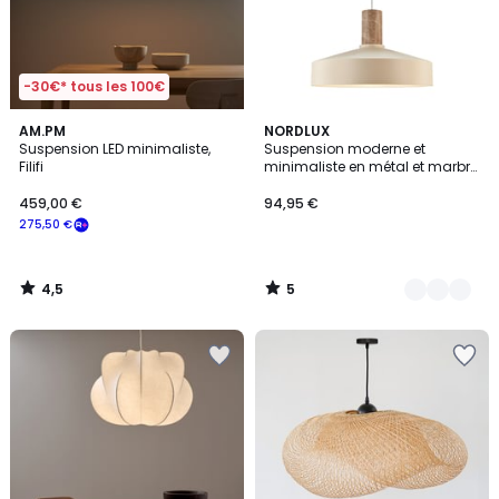
-30€* tous les 100€
4,5
5
AM.PM
2
NORDLUX
/ 5
/
Suspension LED minimaliste,
Suspension moderne et
Couleurs
5
Filifi
minimaliste en métal et marbre,
ELVAS
459,00 €
94,95 €
275,50 €
4,5
5
/
/
5
5