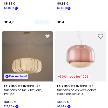
89,99 €
99,99 €
€
54,09 €
69,99 €
souscrivez
à
notre
4,7
4
programme
/
/
5
5
pour
payer
à
la
place
54,09
€.
Prix exclusif
-30€* tous les 100€
5
3,9
LA REDOUTE INTERIEURS
6
LA REDOUTE INTERIEURS
/
/ 5
Suspension L45 x H23 cm,
Suspension en verre coloré
Couleurs
5
Palupo
Ø30,5 cm, KINOKO
169,99 €
139,99 €
127,56 €
98,07 €