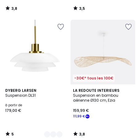
3,8
3,5
/
/
5
5
-30€* tous les 100€
5
3,8
5
DYBERG LARSEN
LA REDOUTE INTERIEURS
/
/ 5
Suspension DL31
Suspension en bambou
Couleurs
5
aérienne Ø130 cm, Ezia
à partir de
179,00 €
159,99 €
111,99 €
5
3,8
/
/