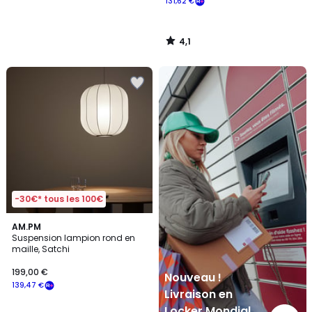
131,62 €
4,1
/
5
Nouveau
!
Livraison
en
Locker
Mondial
Relay
-30€* tous les 100€
5
AM.PM
/
Suspension lampion rond en
5
maille, Satchi
199,00 €
Nouveau !
139,47 €
Livraison en
Locker Mondial