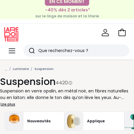
-40% dès 2 articles*
EN CE MOMENT
sur le linge de maison et la literie
-30€ tous les 100€*
sur le meuble & la déco
Voir
mon
La
panie
Redoute
Menu
Rechercher
Derniers
...
articles
Luminaire
Suspension
Suspension
vus
4420
Suspension en verre opalin, en métal noir, en fibres naturelles
ou en laiton: elle donne le ton dès qu’on lève les yeux. Au-
dessus de la table à manger, elle cadre les repas et diffuse une
Lire plus
lumière agréable. Dans l’entrée, elle accueille sans alourdir
l’espace. Dans une chambre, elle remplace la lampe de chevet
Nouveautés
Applique
et libère la surface des tables. Pour bien la choisir, pensez
d’abord au volume de la pièce et à la hauteur sous plafond. Un