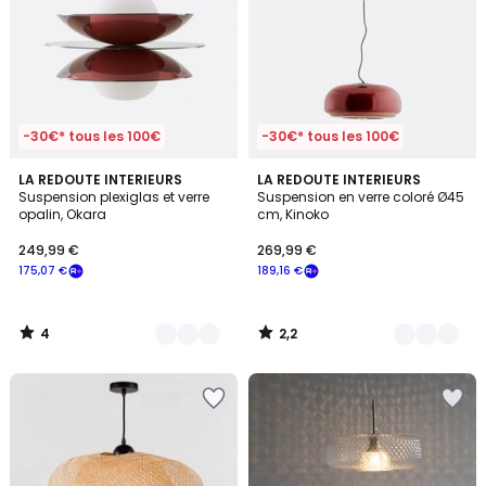
-30€* tous les 100€
-30€* tous les 100€
4
2,2
3
LA REDOUTE INTERIEURS
3
LA REDOUTE INTERIEURS
/
/ 5
Suspension plexiglas et verre
Suspension en verre coloré Ø45
Couleurs
Couleurs
5
opalin, Okara
cm, Kinoko
249,99 €
269,99 €
175,07 €
189,16 €
4
2,2
/
/
5
5