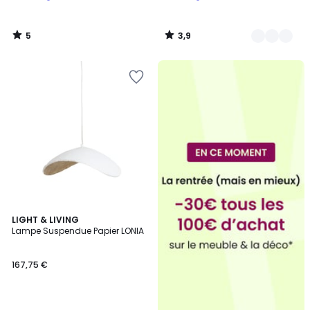
5
3,9
/
/
5
5
2
LIGHT & LIVING
Lampe Suspendue Papier LONIA
Couleurs
167,75 €