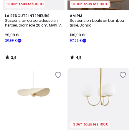
-30€* tous les 100€
-30€* tous les 100€
3,9
4,5
LA REDOUTE INTERIEURS
AM.PM
/ 5
/ 5
Suspension ou baladeuse en
Suspension boule en bambou
herbier, diamètre 20 cm, MAKITA
tissé, Bansa
29,99 €
139,00 €
20,99 €
97,38 €
3,9
4,5
/
/
5
5
-30€* tous les 100€