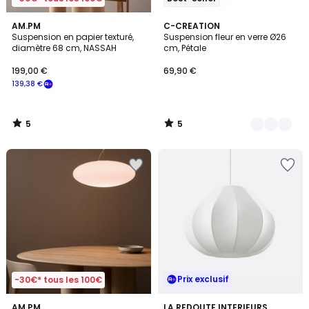
5
5
AM.PM
6
C-CREATION
/
/
Suspension en papier texturé,
Suspension fleur en verre Ø26
Couleurs
5
5
diamètre 68 cm, NASSAH
cm, Pétale
199,00 €
69,90 €
139,38 €
5
5
/
/
5
5
Prix exclusif
-30€* tous les 100€
4
AM.PM
LA REDOUTE INTERIEURS