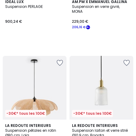
IDEAL LUX
AM.PM X EMMANUEL GALLINA
Suspension PERLAGE
Suspension en verre givré,
MONA
900,24 €
229,00 €
206,16 €
-30€* tous les 100€
-30€* tous les 100€
4,3
4,1
LA REDOUTE INTERIEURS
LA REDOUTE INTERIEURS
/ 5
/ 5
Suspension pétales en rotin
Suspension laiton et verre strié
Ø80 cm, Lola
Ø10,9 cm, Bogota