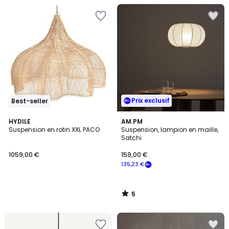
Prix exclusif
Best-seller
5
HYDILE
AM.PM
/
Suspension en rotin XXL PACO
Suspension, lampion en maille,
5
Satchi
1059,00 €
159,00 €
135,23 €
5
/
5