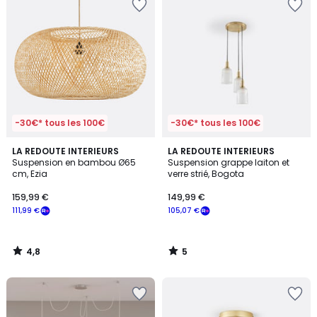
-30€* tous les 100€
-30€* tous les 100€
4,8
5
LA REDOUTE INTERIEURS
LA REDOUTE INTERIEURS
/ 5
/
Suspension en bambou Ø65
Suspension grappe laiton et
5
cm, Ezia
verre strié, Bogota
159,99 €
149,99 €
111,99 €
105,07 €
4,8
5
/
/
5
5