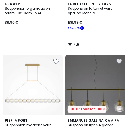
4,5
DRAWER
LA REDOUTE INTERIEURS
/ 5
Suspension organique en
Suspension laiton et verre
feutre 60x30cm- MAE
opaline, Moricio
39,90 €
139,99 €
84,09 €
4,5
/
5
-30€* tous les 100€
3,9
PIER IMPORT
EMMANUEL GALLINA X AM.PM
/ 5
Suspension moderne verre -
Suspension ligne 4 globes,