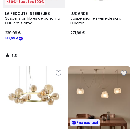
-30€* tous les 100€
4,5
LA REDOUTE INTERIEURS
LUCANDE
/ 5
Suspension fibres de panama
Suspension en verre design,
Ø80 cm, Samaï
Diborah
239,99 €
271,89 €
167,99 €
4,5
/
5
Prix exclusif