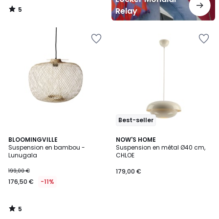
5
Relay
/
5
Best-seller
5
BLOOMINGVILLE
NOW'S HOME
/
Suspension en bambou -
Suspension en métal Ø40 cm,
5
Lunugala
CHLOE
199,00 €
179,00 €
176,50 €
-11%
5
/