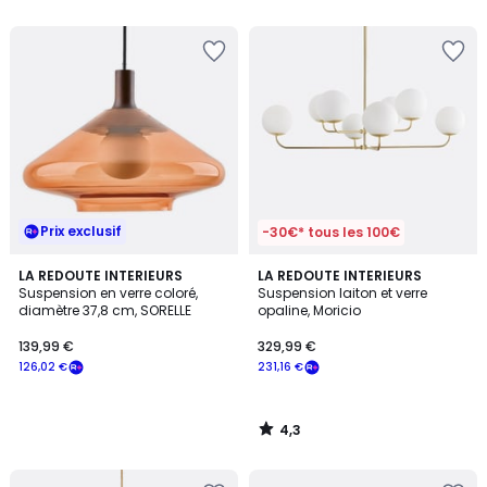
5
5
Prix exclusif
-30€* tous les 100€
4,3
LA REDOUTE INTERIEURS
LA REDOUTE INTERIEURS
/ 5
Suspension en verre coloré,
Suspension laiton et verre
diamètre 37,8 cm, SORELLE
opaline, Moricio
139,99 €
329,99 €
126,02 €
231,16 €
4,3
/
5