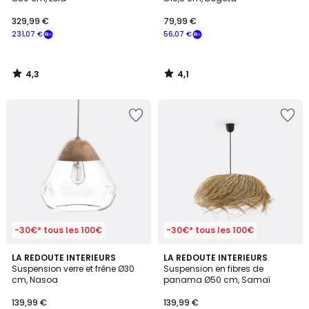
329,99 €
79,99 €
231,07 €
56,07 €
4,3
4,1
/
/
5
5
-30€* tous les 100€
-30€* tous les 100€
4,2
4,2
LA REDOUTE INTERIEURS
LA REDOUTE INTERIEURS
/ 5
/ 5
Suspension verre et frêne Ø30
Suspension en fibres de
cm, Nasoa
panama Ø50 cm, Samaï
139,99 €
139,99 €