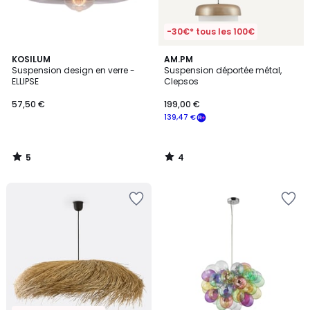
-30€* tous les 100€
5
4
KOSILUM
AM.PM
/
/
Suspension design en verre -
Suspension déportée métal,
5
5
ELLIPSE
Clepsos
57,50 €
199,00 €
139,47 €
5
4
/
/
5
5