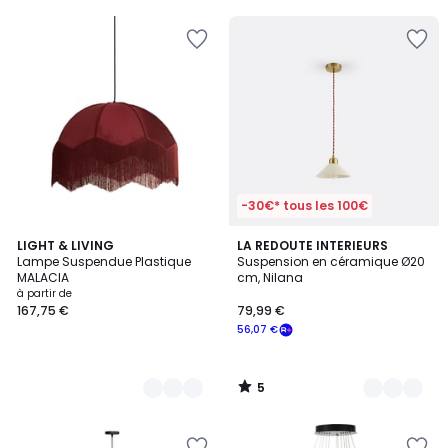
5
-30€* tous les 100€
5
3
LIGHT & LIVING
3
LA REDOUTE INTERIEURS
/
Lampe Suspendue Plastique
Suspension en céramique Ø20
Couleurs
Couleurs
5
MALACIA
cm, Nilana
à partir de
167,75 €
79,99 €
56,07 €
5
/
5