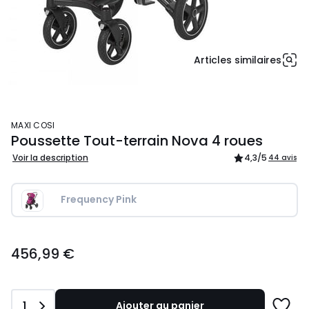
Articles similaires
MAXI COSI
Poussette Tout-terrain Nova 4 roues
Voir la description
4,3
/5
44 avis
Frequency Pink
456,99
456,99 €
€.
Quantité
1
Ajouter au panier