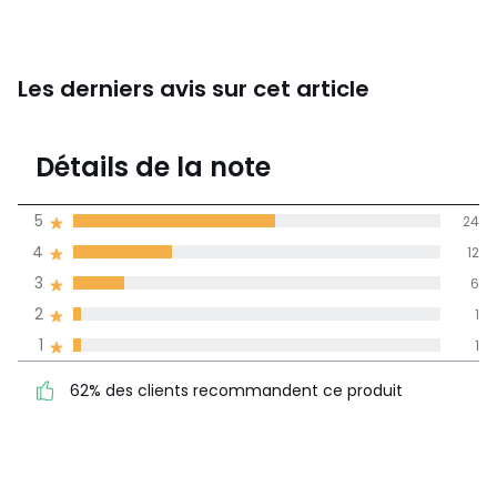
Les derniers avis sur cet article
4,3
Détails de la note
(44)
moyenne des avis
5
24
dans toutes les
4
12
langues
3
6
Informations,
2
1
La Redoute s'engage
1
1
62% des clients
5
24
recommandent ce produit
4
12
62% des clients recommandent ce produit
3
6
2
1
1
1