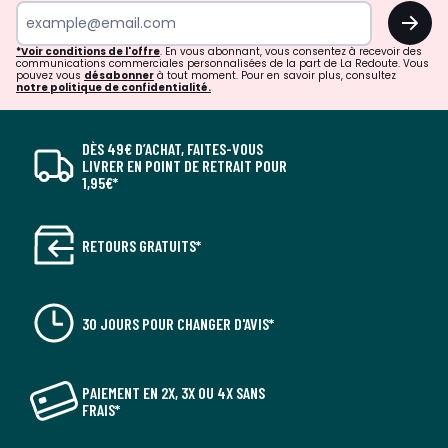
OK
*Voir conditions de l'offre
. En vous abonnant, vous consentez à recevoir des
communications commerciales personnalisées de la part de La Redoute. Vous
pouvez vous
désabonner
à tout moment. Pour en savoir plus, consultez
notre politique de confidentialité.
DÈS 49€ D’ACHAT, FAITES-VOUS
LIVRER EN POINT DE RETRAIT POUR
1,95€*
RETOURS GRATUITS*
30 JOURS POUR CHANGER D'AVIS*
PAIEMENT EN 2X, 3X OU 4X SANS
FRAIS*