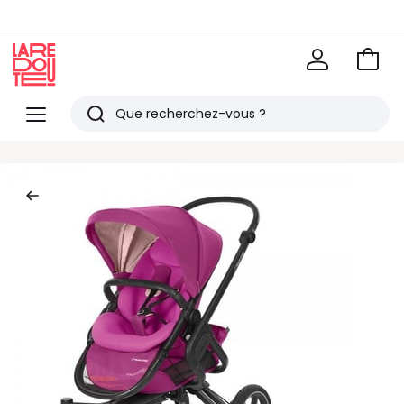
Voir
mon
La
panie
Redoute
Menu
Rechercher
Derniers
articles
vus