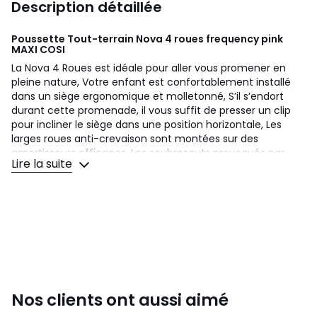
Description détaillée
Poussette Tout-terrain Nova 4 roues frequency pink
MAXI COSI
La Nova 4 Roues est idéale pour aller vous promener en
pleine nature, Votre enfant est confortablement installé
dans un siège ergonomique et molletonné, S’il s’endort
durant cette promenade, il vous suffit de presser un clip
pour incliner le siège dans une position horizontale, Les
larges roues anti-crevaison sont montées sur des
amortisseurs efficaces, Les soubresauts provoqués par
Lire la suite
une route accidentée ne le réveilleront pas, La Nova 4
Roues est très sûre, Robuste, sa coque rigide résiste aux
chocs, Votre enfant est fermement maintenu dans ce
siège par un harnais de sécurité doté de 5 points de
contrôle, Ce harnais s’ajuste au niveau des épaules et se
ferme par un mécanisme à pression situé à la hauteur du
ventre, Enfin, un mécanisme simple et astucieux permet
de plier la poussette d’une simple pression du pied, Le
hamac peut s’installer face parents ou face route,
Caractéristiques produit : Dimensions pliée : 90,5 x 48 x 64
Nos clients ont aussi aimé
Dimensions dépliée : 93-98 x 64 x 91,5-10 Poids : 16,1kg