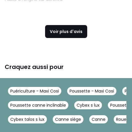
Voir plus d'avis
Craquez aussi pour
Puériculture - Maxi Cosi
Poussette - Maxi Cosi
Pou
Poussette canne inclinable
Cybex s lux
Poussette
Cybex talos s lux
Canne siège
Canne
Roue to