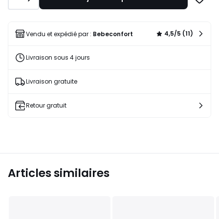
Ajoute
à
une
liste
4,5/5 (11)
Vendu et expédié par :
Bebeconfort
Livraison sous 4 jours
Livraison gratuite
Retour gratuit
Articles similaires