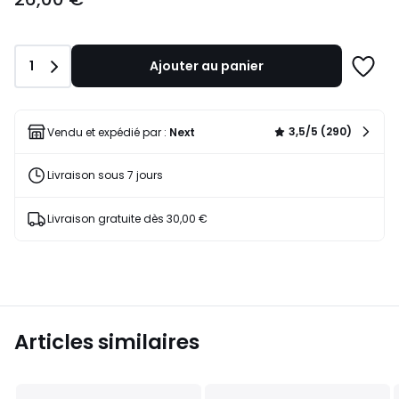
partir
de
26,00
Quantité
1
Ajouter au panier
€.
Ajoute
à
une
liste
3,5/5 (290)
Vendu et expédié par :
Next
Livraison sous 7 jours
Livraison gratuite dès 30,00 €
Articles similaires