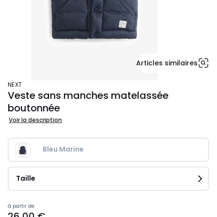
Articles similaires
NEXT
Veste sans manches matelassée
boutonnée
Voir la description
Bleu Marine
Taille
Prix
à partir de
26,00 €
à