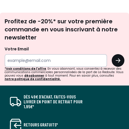
Inscription
Profitez de -20%* sur votre première
newsletter
commande en vous inscrivant à notre
newsletter
Votre Email
OK
*Voir conditions de l'offre
. En vous abonnant, vous consentez à recevoir des
communications commerciales personnalisées de la part de La Redoute. Vous
pouvez vous
désabonner
à tout moment. Pour en savoir plus, consultez
notre politique de confidentialité.
DÈS 49€ D’ACHAT, FAITES-VOUS
LIVRER EN POINT DE RETRAIT POUR
1,95€*
RETOURS GRATUITS*