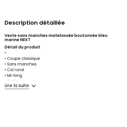
Description détaillée
Veste sans manches matelassée boutonnée bleu
marine
NEXT
Détail du produit
•
• Coupe classique
• Sans manches
• Col rond
• Mi-long
• Droite
Lire la suite
• Zippée
• Zippée
Composition
• Corps : 100 % polyester. Doublure : 100 % polyester.
Rembourrage : 100 % polyester recyclé.
Entretien du produit
• Lavable en machine.