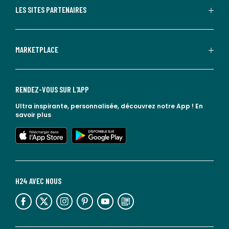
LES SITES PARTENAIRES
MARKETPLACE
RENDEZ-VOUS SUR L'APP
Ultra inspirante, personnalisée, découvrez notre App !
En
savoir plus
lien vers l'app store
lien vers google play
H24 AVEC NOUS
lien vers l'espace réseaux sociaux
lien vers l'espace réseaux sociaux
lien vers l'espace réseaux sociaux
lien vers l'espace réseaux sociaux
lien vers l'espace réseaux sociaux
lien vers le blog la redoute