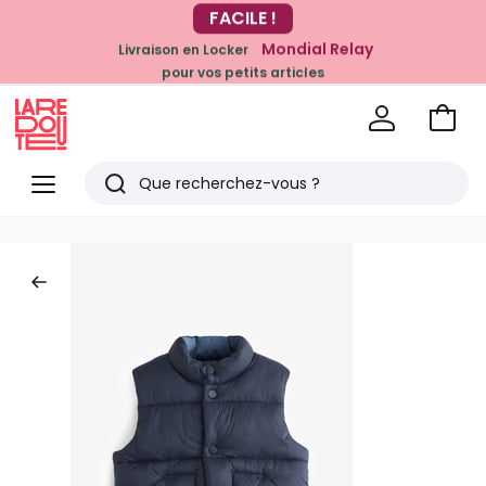
FACILE !
-20% dès 39€*
Mondial Relay
sur la mode
Livraison en Locker
pour vos petits articles
Voir
mon
La
panie
Redoute
Menu
Rechercher
Derniers
articles
vus