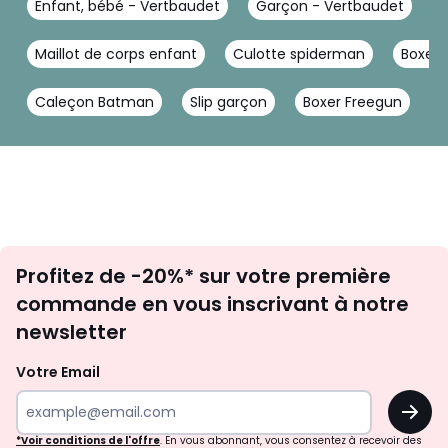
Enfant, bébé - Vertbaudet
Garçon - Vertbaudet
S
Maillot de corps enfant
Culotte spiderman
Boxer
Caleçon Batman
Slip garçon
Boxer Freegun
B
Inscription
Profitez de -20%* sur votre première
newsletter
commande en vous inscrivant à notre
newsletter
Votre Email
OK
*Voir conditions de l'offre
. En vous abonnant, vous consentez à recevoir des