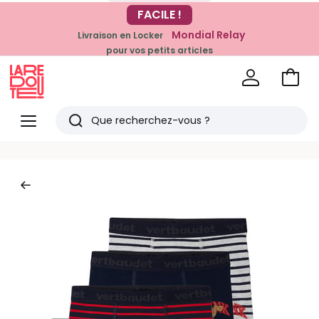
-20% dès 39€*
FACILE !
sur la mode
Mondial Relay
Livraison en Locker
pour vos petits articles
Voir
mon
La
panie
Redoute
Menu
Rechercher
Derniers
articles
vus