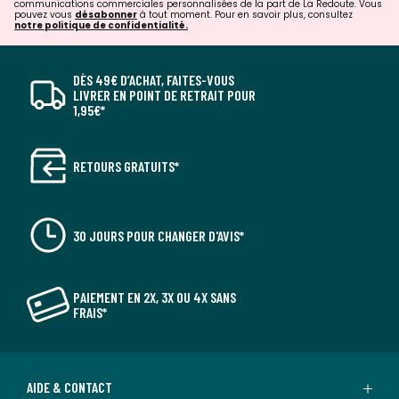
communications commerciales personnalisées de la part de La Redoute. Vous
pouvez vous
désabonner
à tout moment. Pour en savoir plus, consultez
notre politique de confidentialité.
DÈS 49€ D’ACHAT, FAITES-VOUS
LIVRER EN POINT DE RETRAIT POUR
1,95€*
RETOURS GRATUITS*
30 JOURS POUR CHANGER D'AVIS*
PAIEMENT EN 2X, 3X OU 4X SANS
FRAIS*
AIDE & CONTACT