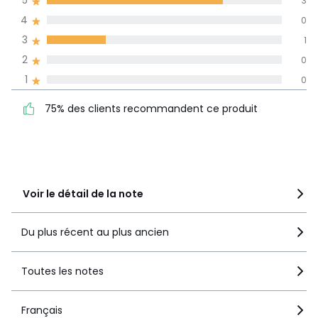
5
3
dans toutes les
4
0
langues
3
1
Informations,
2
0
La Redoute s'engage
1
0
75% des clients
5
3
recommandent ce produit
4
0
75% des clients recommandent ce produit
3
1
2
0
1
0
Voir le détail de la note
Du plus récent au plus ancien
Toutes les notes
Français