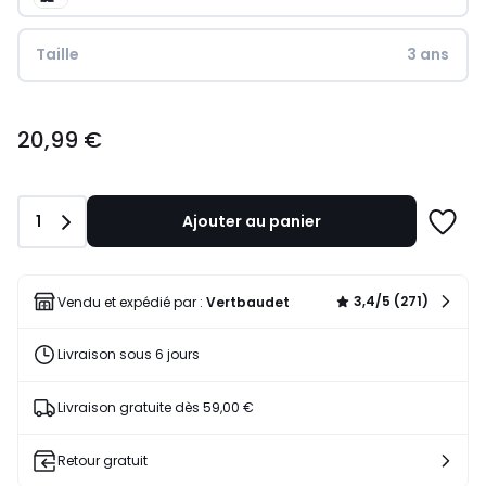
Taille
3 ans
20,99
20,99 €
€.
Quantité
1
Ajouter au panier
Ajoute
à
une
liste
3,4/5 (271)
Vendu et expédié par :
Vertbaudet
Livraison sous 6 jours
Livraison gratuite dès 59,00 €
Retour gratuit