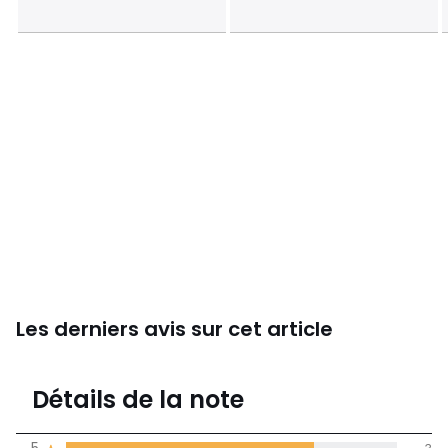
Les derniers avis sur cet article
4,5
Détails de la note
(4)
moyenne des avis