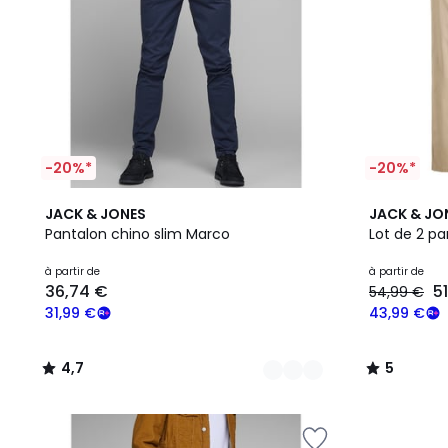
-20%*
-20%*
10
4,7
4
5
JACK & JONES
JACK & JO
Couleurs
/ 5
Couleurs
/
Pantalon chino slim Marco
Lot de 2 pa
5
à partir de
à partir de
36,74 €
5
54,99 €
31,99 €
43,99 €
4,7
5
/
/
5
5