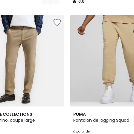
3,8
/
5
E COLLECTIONS
PUMA
hino, coupe large
Pantalon de jogging Squad
à partir de