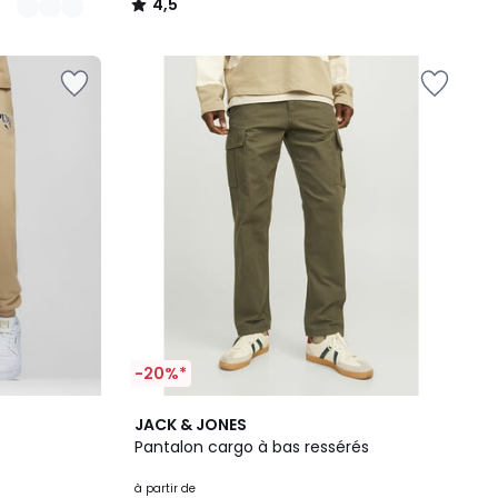
4,5
/
5
-20%*
8
3,5
JACK & JONES
Couleurs
/ 5
Pantalon cargo à bas ressérés
à partir de