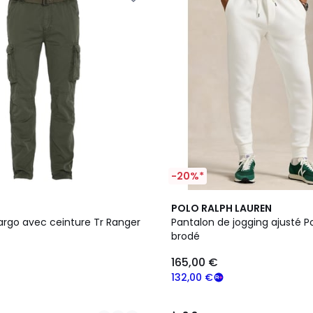
-20%*
3
3,8
POLO RALPH LAUREN
Couleurs
/ 5
argo avec ceinture Tr Ranger
Pantalon de jogging ajusté P
brodé
165,00 €
132,00 €