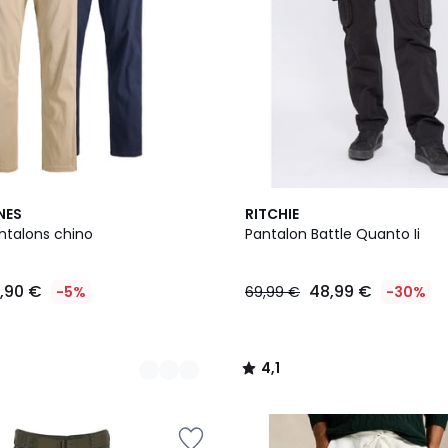
4
4,1
NES
RITCHIE
Couleurs
/ 5
ntalons chino
Pantalon Battle Quanto Ii
1,90 €
48,99 €
-5%
69,99 €
-30%
4,1
/
5