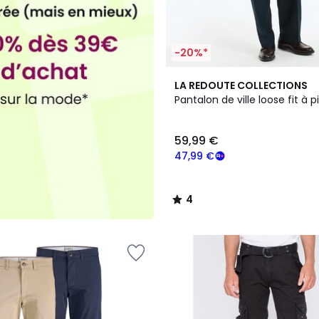
-20%*
4
LA REDOUTE COLLECTIONS
/
Pantalon de ville loose fit à 
5
59,99 €
47,99 €
4
/
5