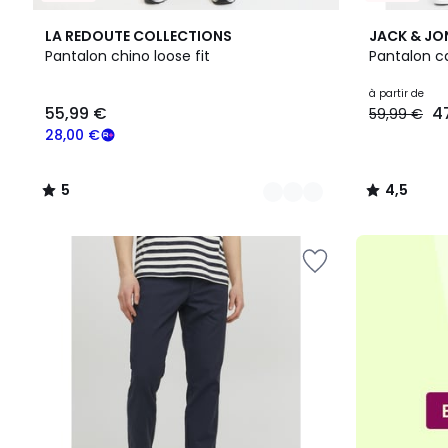
3
5
2
4,5
LA REDOUTE COLLECTIONS
JACK & JO
Couleurs
/
Couleurs
/ 5
Pantalon chino loose fit
Pantalon ca
5
55,99
à partir de
55,99 €
4
59,99 €
€
souscrivez
28,00 €
à
notre
5
4,5
programme
/
/
pour
5
5
payer
à
la
place
28,00
€.