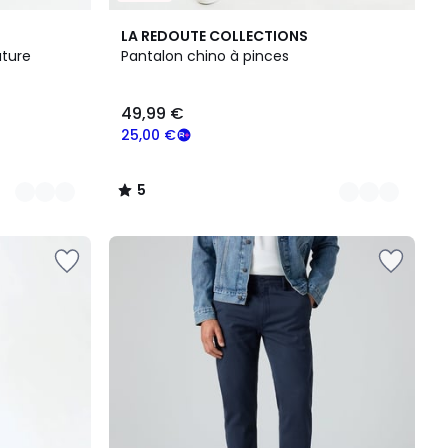
3
5
LA REDOUTE COLLECTIONS
Couleurs
/
ature
Pantalon chino à pinces
5
49,99 €
25,00 €
5
/
5