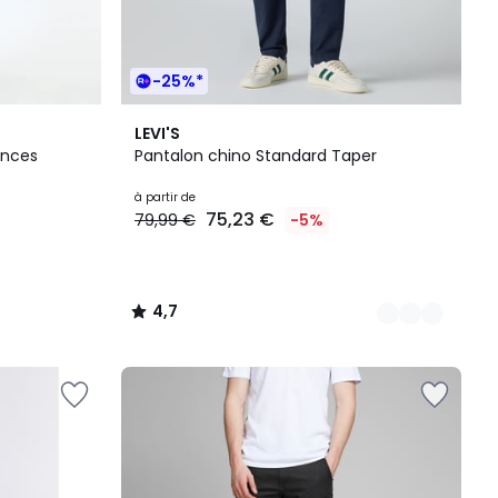
-25%*
3
4,7
LEVI'S
Couleurs
/ 5
pinces
Pantalon chino Standard Taper
à partir de
75,23 €
79,99 €
-5%
4,7
/
5