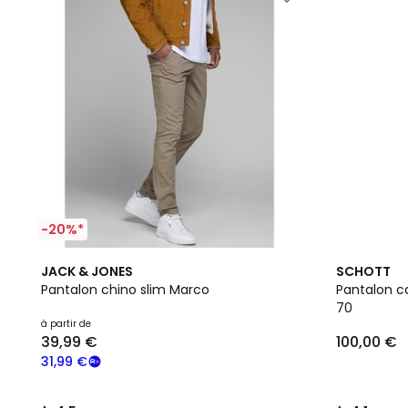
-20%*
4,5
4
4,1
JACK & JONES
SCHOTT
/ 5
Couleurs
/ 5
Pantalon chino slim Marco
Pantalon c
70
à partir de
39,99 €
100,00 €
31,99 €