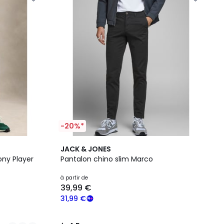
-20%*
4,5
JACK & JONES
/ 5
ony Player
Pantalon chino slim Marco
à partir de
39,99 €
31,99 €