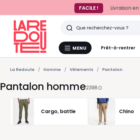
FACILE !
Livraison en
Rechercher
Derniers
Prêt-à-rentrer
MENU
Menu
articles
La
Redoute
vus
La Redoute
Homme
Vêtements
Pantalon
Pantalon homme
2398
Cargo, battle
Chino