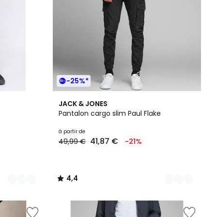
-25%*
8
4,4
JACK & JONES
Couleurs
/ 5
Pantalon cargo slim Paul Flake
à partir de
41,87 €
49,99 €
-21%
4,4
/
5