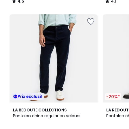
4,5
4,1
/
/
5
5
Prix exclusif
-20%*
3
4,7
2
4,5
LA REDOUTE COLLECTIONS
LA REDOUT
Couleurs
/ 5
Couleurs
/ 5
Pantalon chino regular en velours
Pantalon c