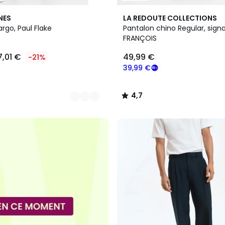
6
4,7
NES
LA REDOUTE COLLECTIONS
Couleurs
/ 5
rgo, Paul Flake
Pantalon chino Regular, sign
FRANÇOIS
7,01 €
49,99 €
-21%
39,99 €
4,7
/
5