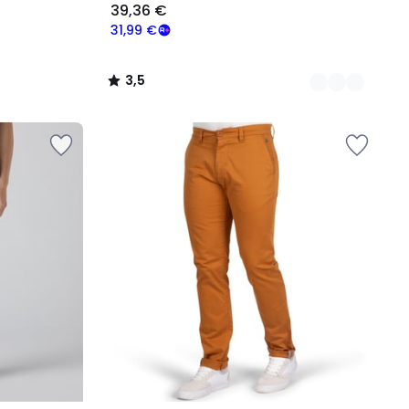
39,36 €
31,99 €
3,5
/
5