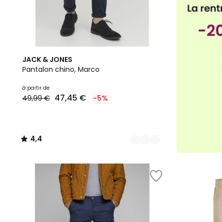
12
4,4
JACK & JONES
Couleurs
/ 5
Pantalon chino, Marco
à partir de
47,45 €
49,99 €
-5%
4,4
/
5