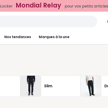
Mondial Relay
 Locker
pour vos petits article
Nos tendances
Marques à la une
Slim
D