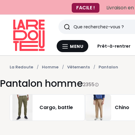
FACILE !
Livraison en
Rechercher
Derniers
Prêt-à-rentrer
MENU
Menu
articles
La
Redoute
vus
La Redoute
Homme
Vêtements
Pantalon
Pantalon homme
2355
Cargo, battle
Chino