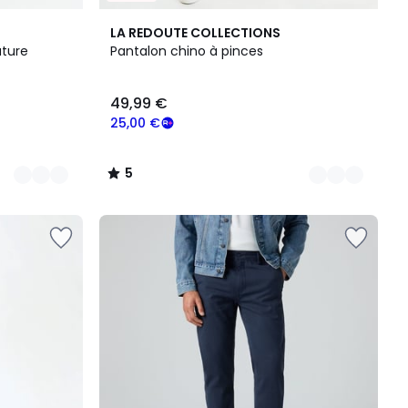
3
5
LA REDOUTE COLLECTIONS
Couleurs
/
ature
Pantalon chino à pinces
5
49,99 €
25,00 €
5
/
5