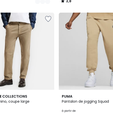
3,8
/
5
E COLLECTIONS
PUMA
hino, coupe large
Pantalon de jogging Squad
à partir de