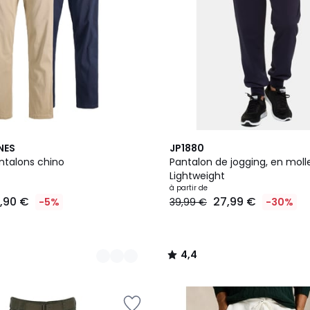
3
4,4
NES
JP1880
Couleurs
/ 5
ntalons chino
Pantalon de jogging, en moll
Lightweight
à partir de
1,90 €
27,99 €
-5%
39,99 €
-30%
4,4
/
5