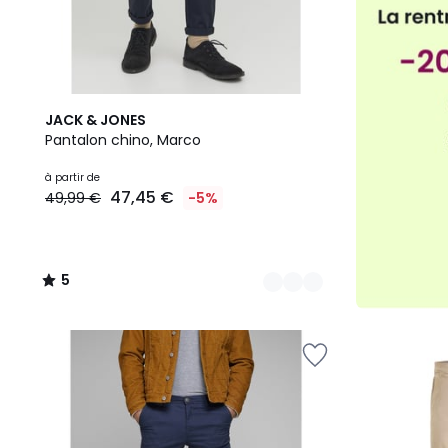
11
5
JACK & JONES
Couleurs
/
Pantalon chino, Marco
5
à partir de
47,45 €
49,99 €
-5%
5
/
5