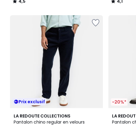
4,5
4,1
/
/
5
5
Prix exclusif
-20%*
3
4,7
2
4,5
LA REDOUTE COLLECTIONS
LA REDOUT
Couleurs
/ 5
Couleurs
/ 5
Pantalon chino regular en velours
Pantalon c