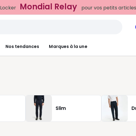
Mondial Relay
 Locker
pour vos petits article
Nos tendances
Marques à la une
Slim
D