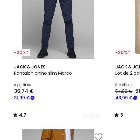
-20%*
-20%*
10
4,7
4
5
JACK & JONES
JACK & JO
Couleurs
/ 5
Couleurs
/
Pantalon chino slim Marco
Lot de 2 pa
5
à partir de
à partir de
36,74 €
5
54,99 €
31,99 €
43,99 €
4,7
5
/
/
5
5