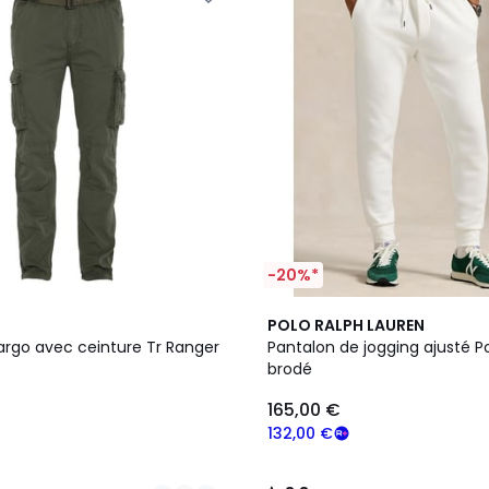
-20%*
3
3,8
POLO RALPH LAUREN
Couleurs
/ 5
argo avec ceinture Tr Ranger
Pantalon de jogging ajusté P
brodé
165,00 €
132,00 €