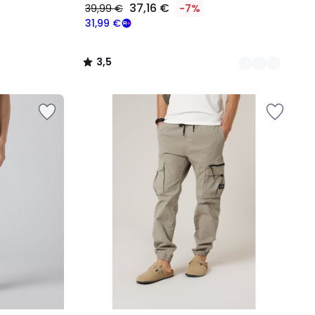
37,16 €
39,99 €
-7%
31,99 €
3,5
/
5