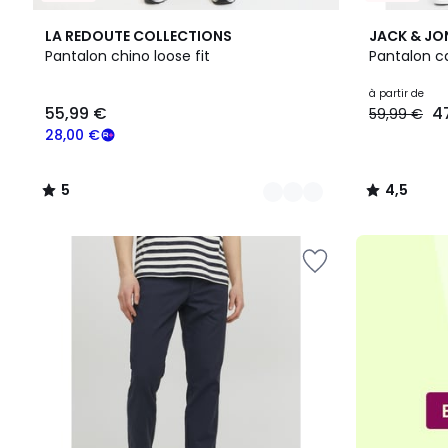
3
5
2
4,5
LA REDOUTE COLLECTIONS
JACK & JO
Couleurs
/
Couleurs
/ 5
Pantalon chino loose fit
Pantalon ca
5
55,99
à partir de
55,99 €
4
59,99 €
€
souscrivez
28,00 €
à
notre
5
4,5
programme
/
/
pour
5
5
payer
à
la
place
28,00
€.