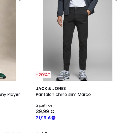
-20%*
4,5
JACK & JONES
/ 5
ony Player
Pantalon chino slim Marco
à partir de
39,99 €
31,99 €