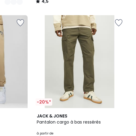
4,5
/
5
-20%*
7
3,5
JACK & JONES
Couleurs
/ 5
Pantalon cargo à bas ressérés
à partir de