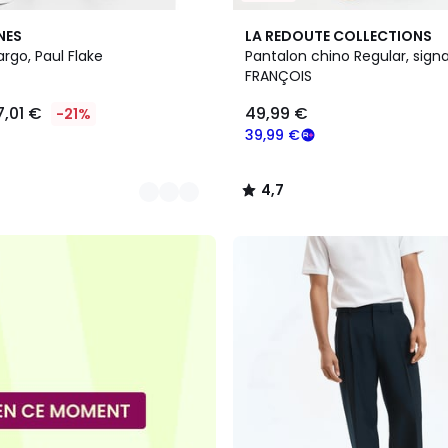
6
4,7
NES
LA REDOUTE COLLECTIONS
Couleurs
/ 5
rgo, Paul Flake
Pantalon chino Regular, sign
FRANÇOIS
7,01 €
49,99 €
-21%
39,99 €
4,7
/
5