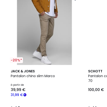
-20%*
4,5
4
4,1
JACK & JONES
SCHOTT
/ 5
Couleurs
/ 5
Pantalon chino slim Marco
Pantalon c
70
à partir de
39,99 €
100,00 €
31,99 €