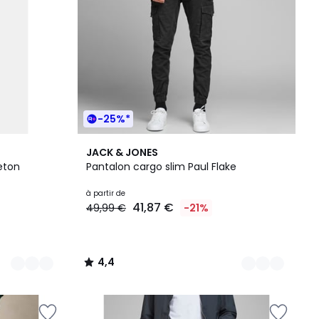
-25%*
7
4,4
JACK & JONES
Couleurs
/ 5
eton
Pantalon cargo slim Paul Flake
à partir de
41,87 €
49,99 €
-21%
4,4
/
5