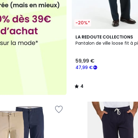
-20%*
4
LA REDOUTE COLLECTIONS
/
Pantalon de ville loose fit à 
5
59,99 €
47,99 €
4
/
5