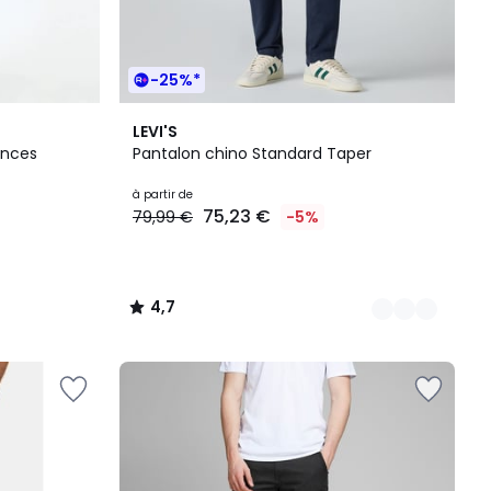
-25%*
3
4,7
LEVI'S
Couleurs
/ 5
pinces
Pantalon chino Standard Taper
à partir de
75,23 €
79,99 €
-5%
4,7
/
5