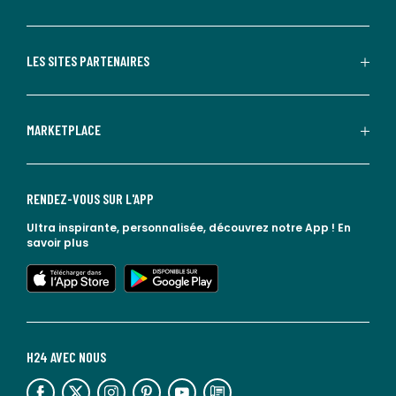
LES SITES PARTENAIRES
MARKETPLACE
RENDEZ-VOUS SUR L'APP
Ultra inspirante, personnalisée, découvrez notre App !
En
savoir plus
lien vers l'app store
lien vers google play
H24 AVEC NOUS
lien vers l'espace réseaux sociaux
lien vers l'espace réseaux sociaux
lien vers l'espace réseaux sociaux
lien vers l'espace réseaux sociaux
lien vers l'espace réseaux sociaux
lien vers le blog la redoute