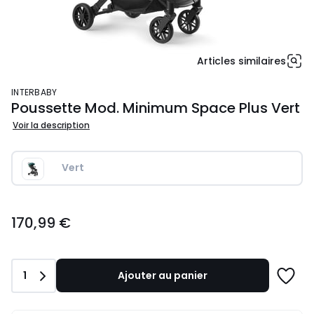
Articles similaires
INTERBABY
Poussette Mod. Minimum Space Plus Vert
Voir la description
Vert
170,99
170,99 €
€.
Quantité
1
Ajouter au panier
Ajoute
à
une