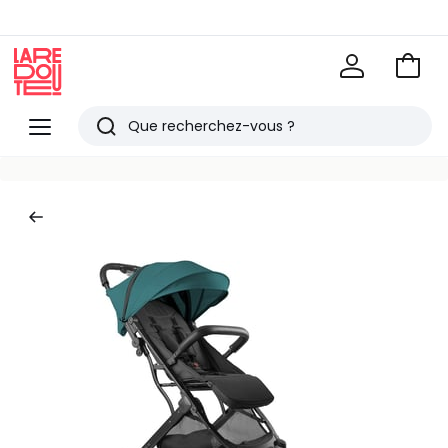
Voir
mon
La
panie
Redoute
Menu
Rechercher
Derniers
articles
vus