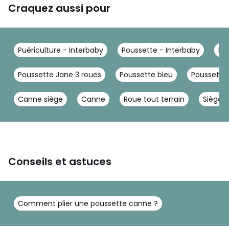
Craquez aussi pour
Puériculture - Interbaby
Poussette - Interbaby
Po
Poussette Jane 3 roues
Poussette bleu
Poussette
Canne siège
Canne
Roue tout terrain
Siège C
Conseils et astuces
Comment plier une poussette canne ?