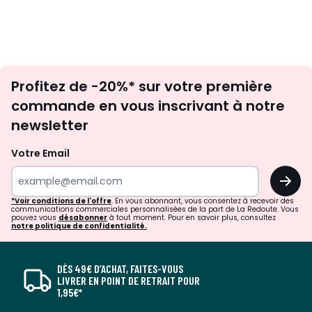
Inscription
Profitez de -20%* sur votre première
newsletter
commande en vous inscrivant à notre
newsletter
Votre Email
OK
*Voir conditions de l'offre
. En vous abonnant, vous consentez à recevoir des
communications commerciales personnalisées de la part de La Redoute. Vous
pouvez vous
désabonner
à tout moment. Pour en savoir plus, consultez
notre politique de confidentialité.
DÈS 49€ D’ACHAT, FAITES-VOUS
LIVRER EN POINT DE RETRAIT POUR
1,95€*