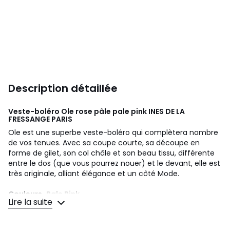
Description détaillée
Veste-boléro Ole rose pâle pale pink
INES DE LA
FRESSANGE PARIS
Ole est une superbe veste-boléro qui complètera nombre
de vos tenues. Avec sa coupe courte, sa découpe en
forme de gilet, son col châle et son beau tissu, différente
entre le dos (que vous pourrez nouer) et le devant, elle est
très originale, alliant élégance et un côté Mode.
Couleurs
Pale Pink
Lire la suite
Tailles
34, 36, 38, 40, 42, 44