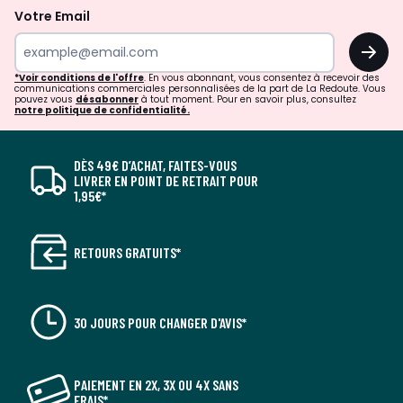
Votre Email
OK
*Voir conditions de l'offre
. En vous abonnant, vous consentez à recevoir des
communications commerciales personnalisées de la part de La Redoute. Vous
pouvez vous
désabonner
à tout moment. Pour en savoir plus, consultez
notre politique de confidentialité.
DÈS 49€ D’ACHAT, FAITES-VOUS
LIVRER EN POINT DE RETRAIT POUR
1,95€*
RETOURS GRATUITS*
30 JOURS POUR CHANGER D'AVIS*
PAIEMENT EN 2X, 3X OU 4X SANS
FRAIS*