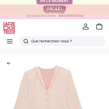
-20% dès 39€*
FACILE !
sur la mode
Mondial Relay
Livraison en Locker
pour vos petits articles
Voir
mon
La
panie
Redoute
Menu
Rechercher
Derniers
articles
vus