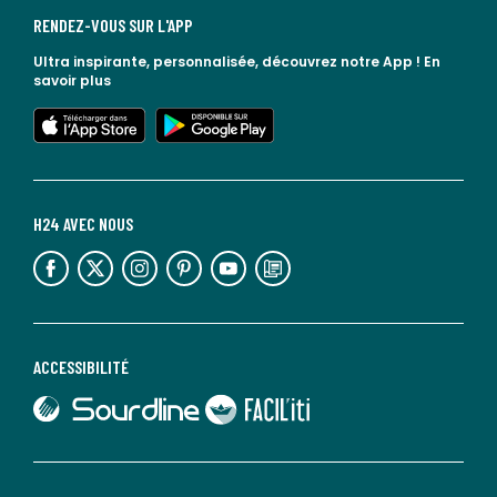
RENDEZ-VOUS SUR L'APP
Ultra inspirante, personnalisée, découvrez notre App !
En
savoir plus
lien vers l'app store
lien vers google play
H24 AVEC NOUS
lien vers l'espace réseaux sociaux
lien vers l'espace réseaux sociaux
lien vers l'espace réseaux sociaux
lien vers l'espace réseaux sociaux
lien vers l'espace réseaux sociaux
lien vers le blog la redoute
ACCESSIBILITÉ
lien vers Sourdline
lien vers Faciliti