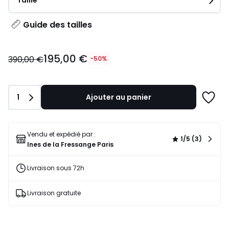
Taille
Guide des tailles
195,00
195,00 €
€
390,00 €
-50%
au
lieu
de
Quantité
1
Ajouter au panier
390,00
Ajoute
€
à
50%
une
de
liste
Vendu et expédié par :
1/5 (3)
réduction
Ines de la Fressange Paris
appliquée.
Livraison sous 72h
Livraison gratuite