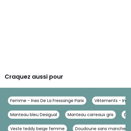
Craquez aussi pour
Femme - Ines De La Fressange Paris
Vêtements - Ines 
Manteau bleu Desigual
Manteau carreaux gris
Do
Veste teddy beige femme
Doudoune sans manche s