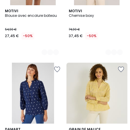
3
MOTIVI
2
MOTIVI
Blouse avec encolure bateau
Chemise boxy
Couleurs
Couleurs
54,90 €
74,90 €
27,45 €
-50%
37,45 €
-50%
DAMART
GRAIN DE MALICE