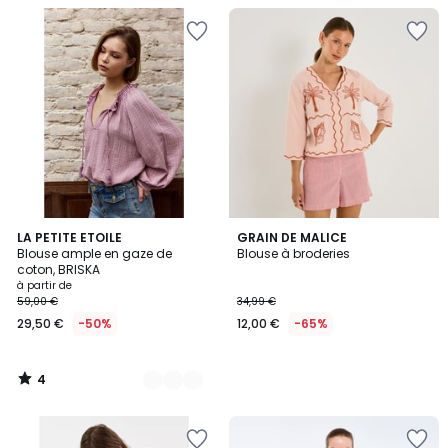
4
3
LA PETITE ETOILE
GRAIN DE MALICE
/
Blouse ample en gaze de
Blouse à broderies
Couleurs
5
coton, BRISKA
à partir de
59,00 €
34,99 €
29,50 €
-50%
12,00 €
-65%
4
/
5