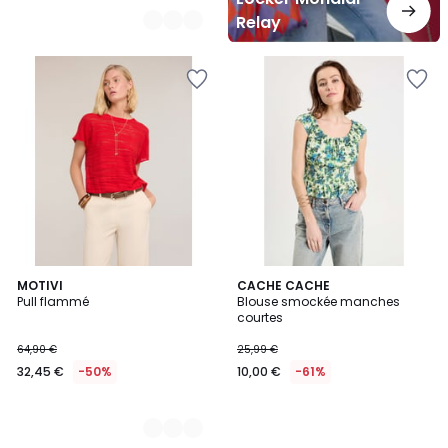
Relay
2
MOTIVI
CACHE CACHE
Pull flammé
Blouse smockée manches
Couleurs
courtes
64,90 €
25,99 €
32,45 €
-50%
10,00 €
-61%