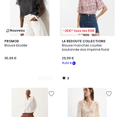
Nouveau
-25€* tous les 50€
3
2
PROMOD
LA REDOUTE COLLECTIONS
/
Blouse brodée
Blouse manches courtes
Couleurs
5
boutonnée dos imprimé floral
35,99 €
29,99 €
15,00 €
3
/
5