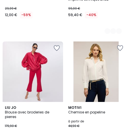
29,99 €
99,00 €
12,00 €
-59%
59,40 €
-40%
3
LIU JO
2
MOTIVI
Blouse avec broderies de
Chemise en popeline
Couleurs
Couleurs
pierres
à partir de
179,90 €
44,90 €