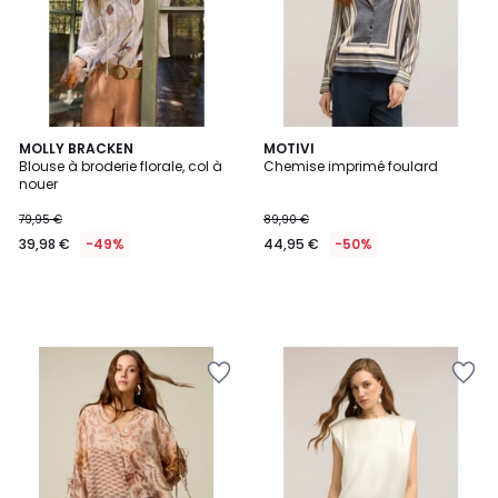
MOLLY BRACKEN
MOTIVI
Blouse à broderie florale, col à
Chemise imprimé foulard
nouer
79,95 €
89,90 €
39,98 €
-49%
44,95 €
-50%