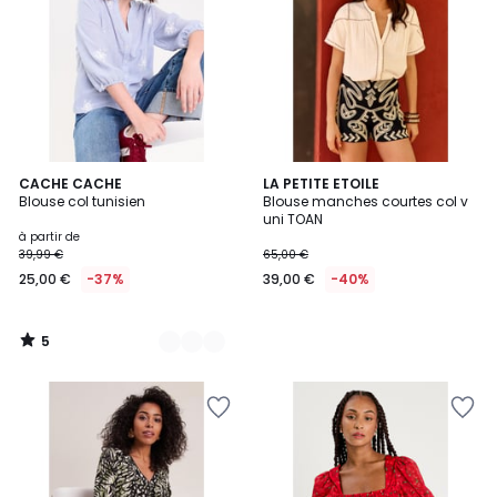
5
3
CACHE CACHE
LA PETITE ETOILE
/
Blouse col tunisien
Blouse manches courtes col v
Couleurs
5
uni TOAN
à partir de
39,99 €
65,00 €
25,00 €
-37%
39,00 €
-40%
5
/
5