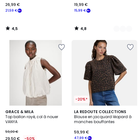
26,99 €
19,99 €
€
21,59 €
15,99 €
souscrivez
à
notre
4,5
4,8
programme
/
/
5
5
pour
payer
à
la
place
21,59
€.
-20%*
GRACE & MILA
LA REDOUTE COLLECTIONS
Top ballon rayé, col à nouer
Blouse en jacquard léopard à
VANYA
manches bouffantes
59,00 €
59,99 €
47,99 €
29,50 €
-50%