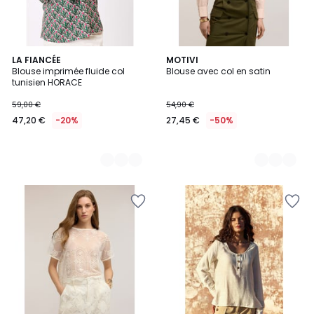
3
LA FIANCÉE
2
MOTIVI
Blouse imprimée fluide col
Blouse avec col en satin
Couleurs
Couleurs
tunisien HORACE
59,00 €
54,90 €
47,20 €
-20%
27,45 €
-50%