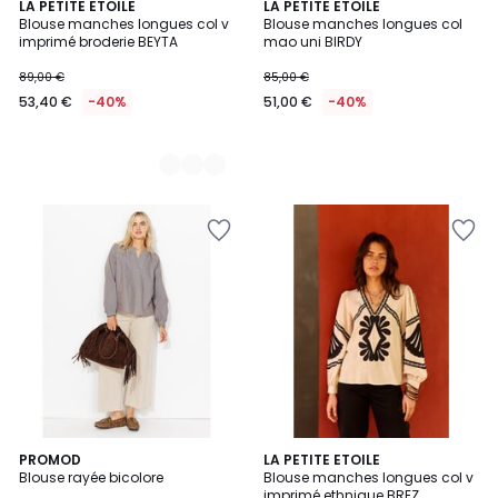
2
LA PETITE ETOILE
LA PETITE ETOILE
Blouse manches longues col v
Blouse manches longues col
Couleurs
imprimé broderie BEYTA
mao uni BIRDY
89,00 €
85,00 €
53,40 €
-40%
51,00 €
-40%
PROMOD
2
LA PETITE ETOILE
Blouse rayée bicolore
Blouse manches longues col v
Couleurs
imprimé ethnique BREZ