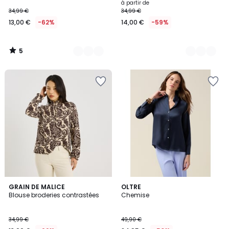
à partir de
34,99 €
34,99 €
13,00 €
-62%
14,00 €
-59%
5
/
5
GRAIN DE MALICE
3
OLTRE
Blouse broderies contrastées
Chemise
Couleurs
34,99 €
49,90 €