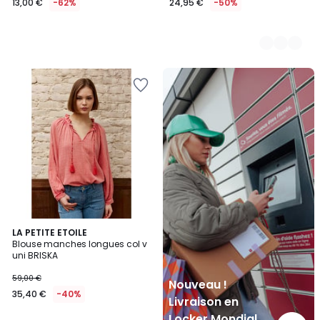
13,00 €
-62%
24,95 €
-50%
Nouveau
!
Livraison
en
Locker
Mondial
Relay
4
LA PETITE ETOILE
Blouse manches longues col v
Couleurs
uni BRISKA
59,00 €
Nouveau !
35,40 €
-40%
Livraison en
Locker Mondial