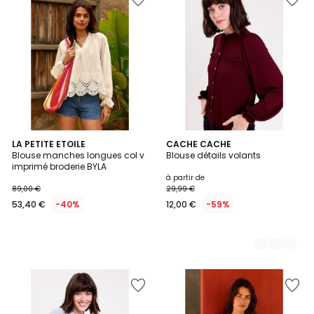
LA PETITE ETOILE
2
CACHE CACHE
Blouse manches longues col v
Blouse détails volants
Couleurs
imprimé broderie BYLA
à partir de
89,00 €
29,99 €
53,40 €
-40%
12,00 €
-59%