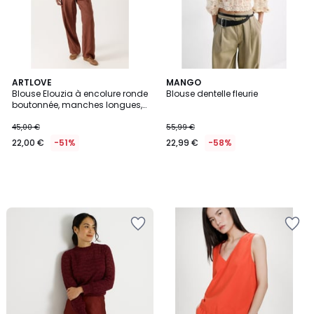
ARTLOVE
MANGO
Blouse Elouzia à encolure ronde
Blouse dentelle fleurie
boutonnée, manches longues,
coupe ample et légère
45,00 €
55,99 €
22,00 €
-51%
22,99 €
-58%