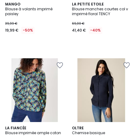
MANGO
LA PETITE ETOILE
Blouse à volants imprimé
Blouse manches courtes col v
paisley
imprimé floral TENCY
39,99 €
69,00 €
19,99 €
-50%
41,40 €
-40%
LA FIANCÉE
2
OLTRE
Blouse imprimée ample coton
Chemise basique
Couleurs