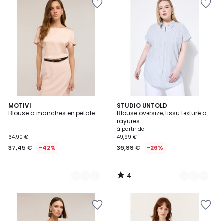
4
3
MOTIVI
2
STUDIO UNTOLD
/
Blouse à manches en pétale
Blouse oversize, tissu texturé à
Couleurs
Couleurs
5
rayures
à partir de
64,90 €
49,99 €
37,45 €
-42%
36,99 €
-26%
4
/
5