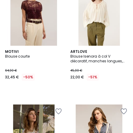
MOTIVI
ARTLOVE
Blouse courte
Blouse Isenora à col V
décoratif, manches longues,
coupe droite élégante
64,90 €
45,00 €
32,45 €
-50%
22,00 €
-51%