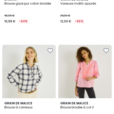
Blouse gaze pur coton brodée
Vareuse motifs ajourés
49,99 €
34,99 €
19,99 €
-60%
12,00 €
-65%
5
2
GRAIN DE MALICE
2
GRAIN DE MALICE
/
Blouse à carreaux
Blouse brodée à col V
Couleurs
Couleurs
5