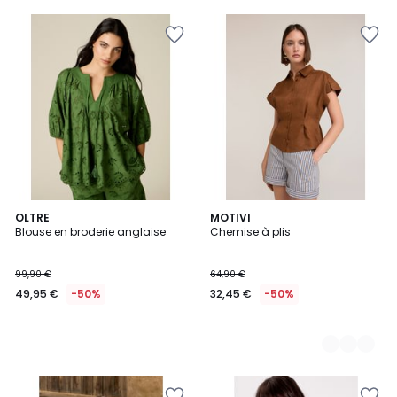
OLTRE
3
MOTIVI
Blouse en broderie anglaise
Chemise à plis
Couleurs
99,90 €
64,90 €
49,95 €
-50%
32,45 €
-50%