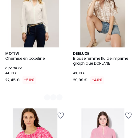
2
MOTIVI
DEELUXE
Chemise en popeline
Blouse femme fluide imprimé
Couleurs
graphique DORLANE
à partir de
44,90 €
49,99 €
22,45 €
-50%
29,99 €
-40%