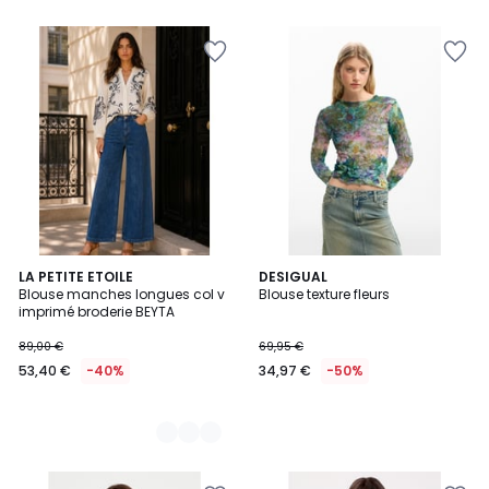
2
LA PETITE ETOILE
DESIGUAL
Blouse manches longues col v
Blouse texture fleurs
Couleurs
imprimé broderie BEYTA
89,00 €
69,95 €
53,40 €
-40%
34,97 €
-50%