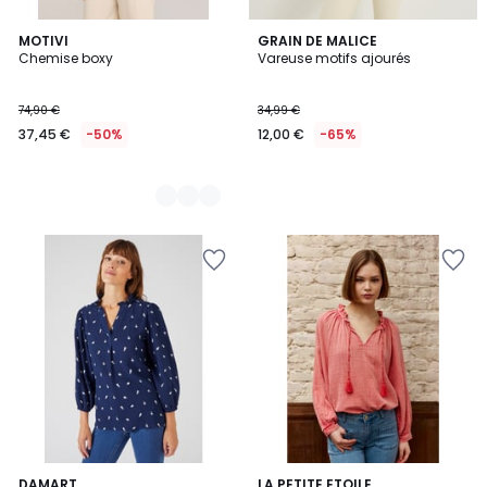
2
MOTIVI
GRAIN DE MALICE
Chemise boxy
Vareuse motifs ajourés
Couleurs
74,90 €
34,99 €
37,45 €
-50%
12,00 €
-65%
DAMART
4
LA PETITE ETOILE