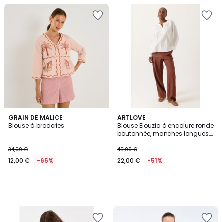
GRAIN DE MALICE
ARTLOVE
Blouse à broderies
Blouse Elouzia à encolure ronde
boutonnée, manches longues,
coupe ample et légère
34,99 €
45,00 €
12,00 €
-65%
22,00 €
-51%