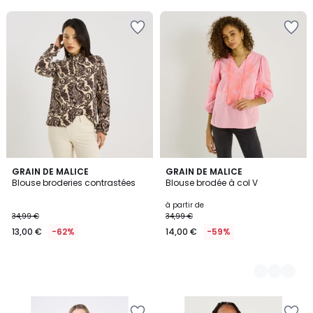
GRAIN DE MALICE
2
GRAIN DE MALICE
Blouse broderies contrastées
Blouse brodée à col V
Couleurs
à partir de
34,99 €
34,99 €
13,00 €
-62%
14,00 €
-59%