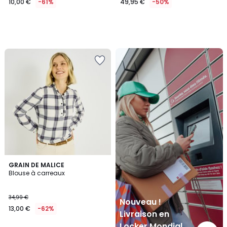
10,00 €
-61%
49,95 €
-50%
Nouveau
!
Livraison
en
Locker
Mondial
Relay
5
2
GRAIN DE MALICE
/
Blouse à carreaux
Couleurs
5
34,99 €
Nouveau !
13,00 €
-62%
Livraison en
Locker Mondial