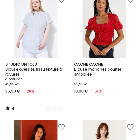
4
2
STUDIO UNTOLD
CACHE CACHE
/
Blouse oversize, tissu texturé à
Blouse manches courtes
Couleurs
5
rayures
smockée
à partir de
49,99 €
25,99 €
36,99 €
-26%
10,00 €
-61%
4
/
5