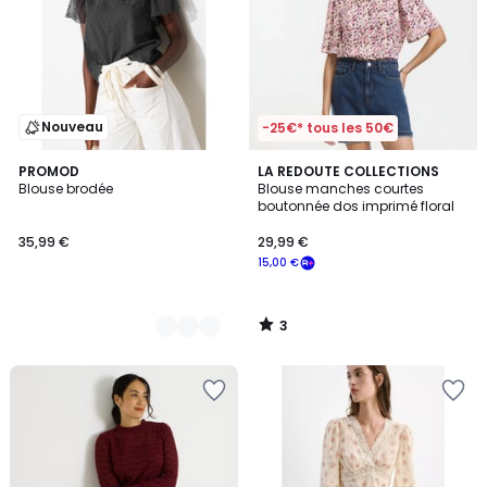
Nouveau
-25€* tous les 50€
3
2
PROMOD
LA REDOUTE COLLECTIONS
/
Blouse brodée
Blouse manches courtes
Couleurs
5
boutonnée dos imprimé floral
35,99 €
29,99 €
15,00 €
3
/
5