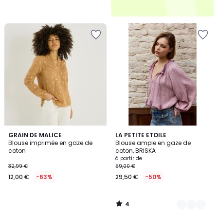
4
GRAIN DE MALICE
3
LA PETITE ETOILE
/
Blouse imprimée en gaze de
Blouse ample en gaze de
Couleurs
5
coton
coton, BRISKA
à partir de
32,99 €
59,00 €
12,00 €
-63%
29,50 €
-50%
4
/
5