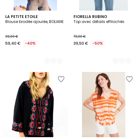
3
LA PETITE ETOILE
2
FIORELLA RUBINO
Blouse brodée ajourée, BOLIANE
Top avec détails effilochés
Couleurs
Couleurs
99,00 €
79,00 €
59,40 €
-40%
39,50 €
-50%