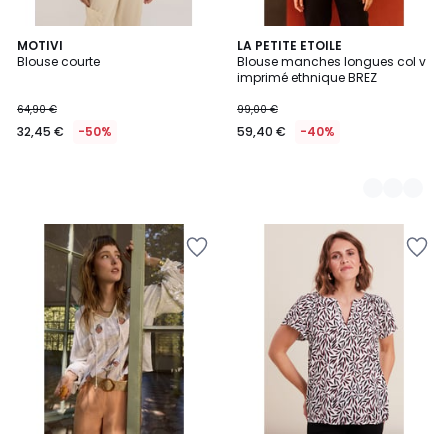
MOTIVI
2
LA PETITE ETOILE
Blouse courte
Blouse manches longues col v
Couleurs
imprimé ethnique BREZ
64,90 €
99,00 €
32,45 €
-50%
59,40 €
-40%