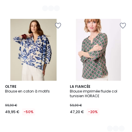
OLTRE
3
LA FIANCÉE
Blouse en coton à motifs
Blouse imprimée fluide col
Couleurs
tunisien HORACE
99,90 €
59,00 €
49,95 €
-50%
47,20 €
-20%