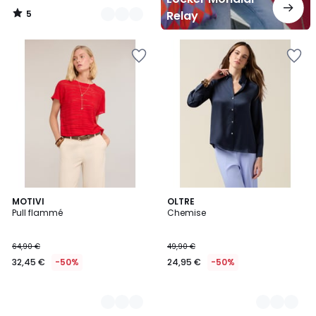
5
Relay
/
5
2
MOTIVI
3
OLTRE
Pull flammé
Chemise
Couleurs
Couleurs
64,90 €
49,90 €
32,45 €
-50%
24,95 €
-50%