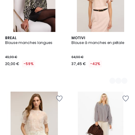
BREAL
3
MOTIVI
Blouse manches longues
Blouse à manches en pétale
Couleurs
49,99 €
64,90 €
20,00 €
-59%
37,45 €
-42%