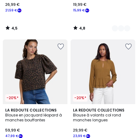
26,99 €
19,99 €
€
21,59 €
15,99 €
souscrivez
à
notre
4,5
4,8
programme
/
/
5
5
pour
payer
à
la
place
21,59
€.
-20%*
-20%*
LA REDOUTE COLLECTIONS
LA REDOUTE COLLECTIONS
Blouse en jacquard léopard à
Blouse à volants col rond
manches bouffantes
manches longues
59,99 €
29,99 €
47,99 €
23,99 €