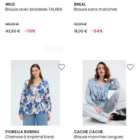
2
WILD
BREAL
Blouse avec broderies TALARA
Blouse sans manches
Couleurs
145,00 €
39,99 €
43,50 €
-70%
18,00 €
-54%
FIORELLA RUBINO
CACHE CACHE
Chemise à imprimé floral
Blouse manches longues