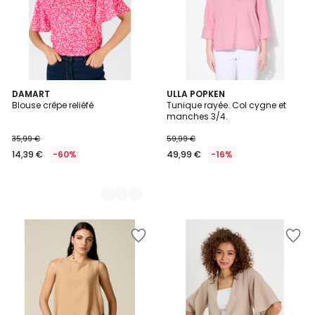
3
DAMART
ULLA POPKEN
Blouse crêpe reliéfé
Tunique rayée. Col cygne et
Couleurs
manches 3/4.
35,99 €
59,99 €
14,39 €
-60%
49,99 €
-16%