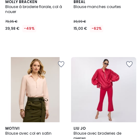
MOLLY BRACKEN
BREAL
Blouse à broderie florale, col à
Blouse manches courtes
nouer
79,95 €
39,99 €
39,98 €
-49%
15,00 €
-62%
2
MOTIVI
3
LIU JO
Blouse avec col en satin
Blouse avec broderies de
Couleurs
Couleurs
pierres