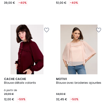
39,00 €
-40%
51,00 €
-40%
2
CACHE CACHE
MOTIVI
Blouse détails volants
Blouse avec broderies ajourées
Couleurs
à partir de
29,99 €
64,90 €
12,00 €
-59%
32,45 €
-50%