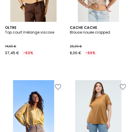
OLTRE
CACHE CACHE
Top court mélange viscose
Blouse nouée cropped
74,90 €
25,99 €
37,45 €
-50%
8,00 €
-69%