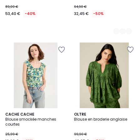
89,00 €
64,90 €
53,40 €
-40%
32,45 €
-50%
CACHE CACHE
OLTRE
Blouse smockée manches
Blouse en broderie anglaise
courtes
25,99 €
99,90 €