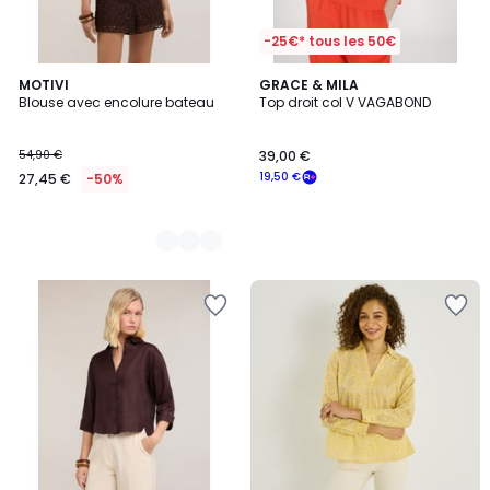
-25€* tous les 50€
3
MOTIVI
GRACE & MILA
Blouse avec encolure bateau
Top droit col V VAGABOND
Couleurs
54,90 €
39,00 €
19,50 €
27,45 €
-50%