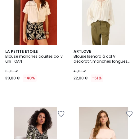
LA PETITE ETOILE
ARTLOVE
Blouse manches courtes col v
Blouse Isenora à col V
uni TOAN
décoratif, manches longues,
coupe droite élégante
65,00 €
45,00 €
39,00 €
-40%
22,00 €
-51%