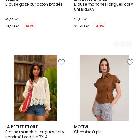
Blouse gaze pur coton brodée
Blouse manches longues col v
Couleurs
uni BRISKA
49,99 €
59,00 €
19,99 €
-60%
35,40 €
-40%
LA PETITE ETOILE
3
MOTIVI
Blouse manches longues col v
Chemise à plis
Couleurs
imprimé broderie BYLA