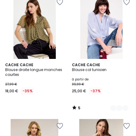
5
CACHE CACHE
3
CACHE CACHE
/
Blouse droite longue manches
Blouse col tunisien
Couleurs
5
courtes
à partir de
27,99 €
39,99 €
18,00 €
-35%
25,00 €
-37%
5
/
5