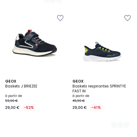
GEOX
2
GEOX
Baskets J BRIEZEE
Baskets respirantes SPRINTYE
Couleurs
FAST IN
à partir de
à partir de
59,90 €
49,90 €
29,00 €
-52%
29,00 €
-41%