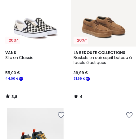
-20%*
-20%*
3,8
4
VANS
LA REDOUTE COLLECTIONS
/ 5
/
Slip on Classic
Baskets en cuir esprit bateau à
5
lacets élastiques
55,00 €
39,99 €
44,00 €
31,99 €
3,8
4
/
/
5
5