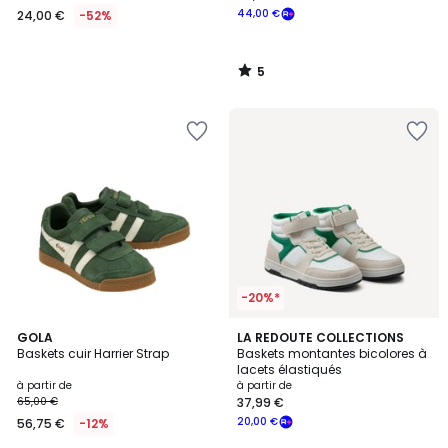
44,00 €
24,00 €
-52%
5
/
5
-20%*
4
5
GOLA
2
LA REDOUTE COLLECTIONS
/
Baskets cuir Harrier Strap
Baskets montantes bicolores à
Couleurs
Couleurs
5
lacets élastiqués
à partir de
à partir de
65,00 €
37,99 €
20,00 €
56,75 €
-12%