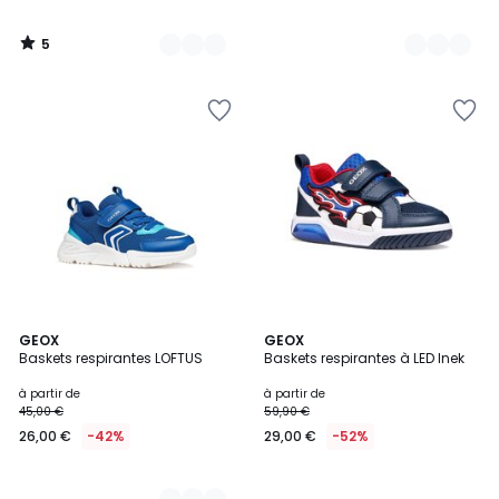
5
/
5
2
GEOX
GEOX
Baskets respirantes LOFTUS
Baskets respirantes à LED Inek
Couleurs
à partir de
à partir de
45,00 €
59,90 €
26,00 €
-42%
29,00 €
-52%