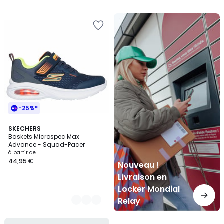
Nouveau
!
Livraison
en
Locker
Mondial
Relay
-25%*
2
SKECHERS
Baskets Microspec Max
Couleurs
Advance - Squad-Pacer
à partir de
44,95 €
Nouveau !
Livraison en
Locker Mondial
Relay