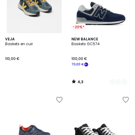
-20%*
4,3
VEJA
5
NEW BALANCE
/ 5
Baskets en cuir
Baskets GC574
Couleurs
110,00 €
100,00 €
70,00 €
4,3
/
5