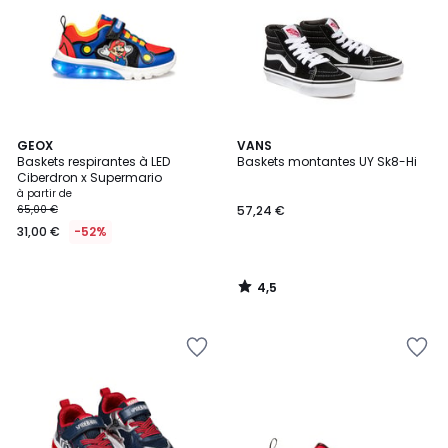
4,5
GEOX
VANS
/ 5
Baskets respirantes à LED
Baskets montantes UY Sk8-Hi
Ciberdron x Supermario
à partir de
65,00 €
57,24 €
31,00 €
-52%
4,5
/
5