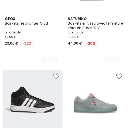
2
GEOX
8
NATURINO
Baskets respirantes GISLI
Baskets en tissu avec fermeture
Couleurs
Couleurs
scratch SUMMER VL.
à partir de
à partir de
42,90 €
55,00 €
29,00 €
-32%
44,00 €
-20%