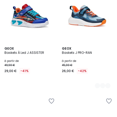
GEOX
6
GEOX
Baskets À Led J ASSISTER
Baskets J PRO-RAN
Couleurs
à partir de
à partir de
49,90 €
45,00 €
29,00 €
-41%
26,00 €
-42%