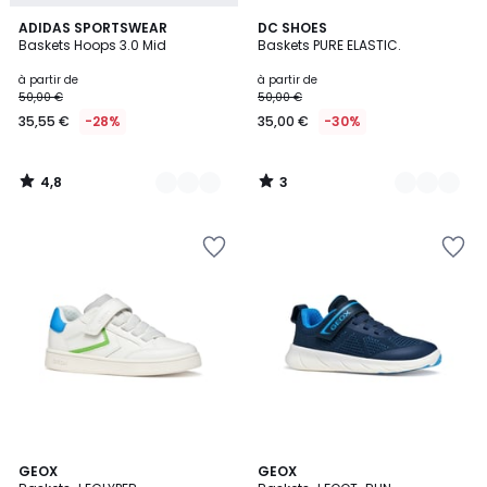
4,8
3
2
ADIDAS SPORTSWEAR
5
DC SHOES
/ 5
/
Baskets Hoops 3.0 Mid
Baskets PURE ELASTIC.
Couleurs
Couleurs
5
à partir de
à partir de
50,00 €
50,00 €
35,55 €
-28%
35,00 €
-30%
4,8
3
/
/
5
5
5
2
GEOX
3
GEOX