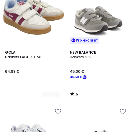
Prix exclusif
5
2
GOLA
NEW BALANCE
/
Baskets EAGLE STRAP
Baskets 515
Couleurs
5
64,99 €
45,00 €
40,50 €
5
/
5