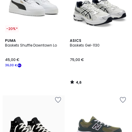
-20%*
4,6
PUMA
ASICS
/ 5
Baskets Shuffle Downtown Lo
Baskets Gel-1130
45,00 €
75,00 €
36,00 €
4,6
/
5