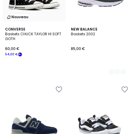
Nouveau
CONVERSE
2
NEW BALANCE
Baskets CHUCK TAYLOR HI SOFT
Baskets 2002
Couleurs
GOTH
60,00 €
85,00 €
54,00 €