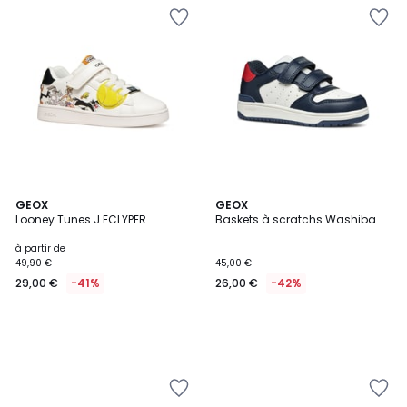
GEOX
GEOX
Looney Tunes J ECLYPER
Baskets à scratchs Washiba
à partir de
49,90 €
45,00 €
29,00 €
-41%
26,00 €
-42%