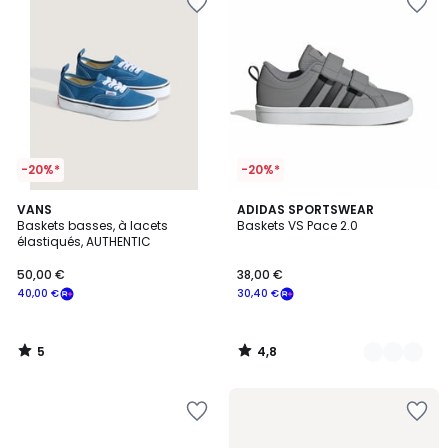
-20%*
-20%*
5
4,8
VANS
2
ADIDAS SPORTSWEAR
/
/ 5
Baskets basses, à lacets
Baskets VS Pace 2.0
Couleurs
5
élastiqués, AUTHENTIC
50,00 €
38,00 €
40,00 €
30,40 €
5
4,8
/
/
5
5