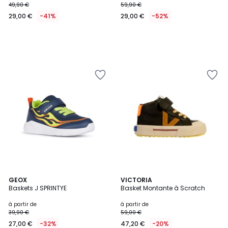
49,90 €
59,90 €
29,00 €
-41%
29,00 €
-52%
GEOX
2
VICTORIA
Baskets J SPRINTYE
Basket Montante à Scratch
Couleurs
à partir de
à partir de
39,90 €
59,00 €
27,00 €
-32%
47,20 €
-20%