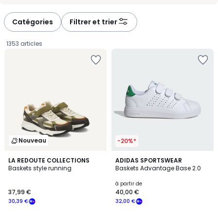
-
-
défiler
défiler
à
à
Catégories
Filtrer et trier
gauche
droite
1353 articles
Nouveau
-20%*
4,8
2
LA REDOUTE COLLECTIONS
7
ADIDAS SPORTSWEAR
/ 5
Baskets style running
Baskets Advantage Base 2.0
Couleurs
Couleurs
37,99
à partir de
37,99 €
40,00 €
€
30,39 €
32,00 €
souscrivez
à