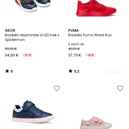
5
3,2
GEOX
2
PUMA
/
/ 5
Baskets respirantes à LED Inek x
Baskets Puma Wired Run
Couleurs
5
Spiderman
à partir de
69,90 €
45,00 €
34,00 €
-51%
37,73 €
-16%
5
3,2
/
/
5
5