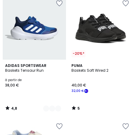
-20%*
4,8
5
6
ADIDAS SPORTSWEAR
PUMA
/ 5
/
Baskets Tensaur Run
Baskets Soft Wired 2
Couleurs
5
à partir de
38,00 €
40,00 €
32,00 €
4,8
5
/
/
5
5