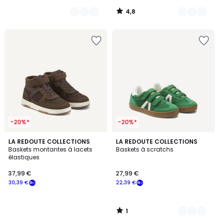
notre
4,8
programme
/
5
pour
payer
à
la
place
30,39
€.
-20%*
-20%*
1
LA REDOUTE COLLECTIONS
2
LA REDOUTE COLLECTIONS
/
Baskets montantes à lacets
Baskets à scratchs
Couleurs
5
élastiques
37,99 €
27,99 €
30,39 €
22,39 €
1
/