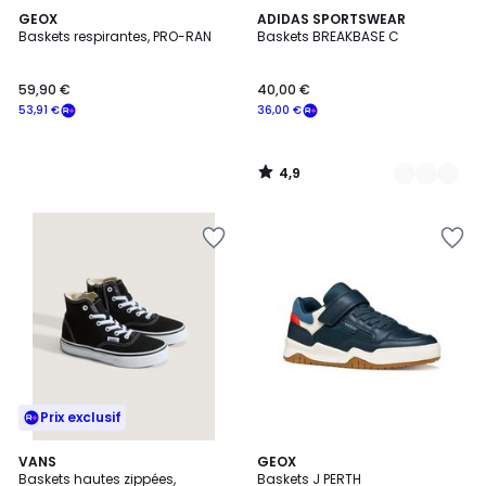
4,9
GEOX
2
ADIDAS SPORTSWEAR
/ 5
Baskets respirantes, PRO-RAN
Baskets BREAKBASE C
Couleurs
59,90 €
40,00 €
53,91 €
36,00 €
4,9
/
5
Prix exclusif
VANS
5
GEOX
Baskets hautes zippées,
Baskets J PERTH
Couleurs