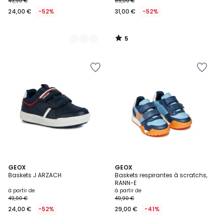
49,90 €
65,00 €
24,00 €
-52%
31,00 €
-52%
5
/
5
5
2
GEOX
3
GEOX
/
Baskets J ARZACH
Baskets respirantes à scratchs,
Couleurs
Couleurs
5
RANN-E
à partir de
à partir de
49,90 €
49,90 €
24,00 €
-52%
29,00 €
-41%