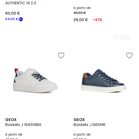
AUTHENTIC HI 2.0
à partir de
60,00 €
49,90 €
54,00 €
29,00 €
-41%
5
2
GEOX
GEOX
/
Baskets J WASHIBA
Baskets J NASHIK
Couleurs
5
à partir de
à partir de