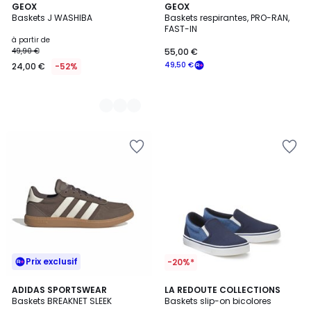
3
GEOX
GEOX
Baskets J WASHIBA
Baskets respirantes, PRO-RAN,
Couleurs
FAST-IN
à partir de
49,90 €
55,00 €
49,50 €
24,00 €
-52%
Prix exclusif
-20%*
4,4
ADIDAS SPORTSWEAR
LA REDOUTE COLLECTIONS
/ 5
Baskets BREAKNET SLEEK
Baskets slip-on bicolores