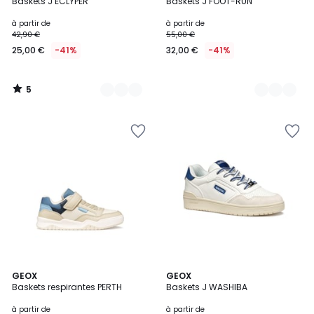
/
Baskets J ECLYPER
Baskets J FOOT-RUN
Couleurs
Couleurs
5
à partir de
à partir de
42,90 €
55,00 €
25,00 €
-41%
32,00 €
-41%
5
/
5
GEOX
GEOX
Baskets respirantes PERTH
Baskets J WASHIBA
à partir de
à partir de