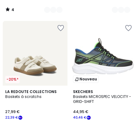
4
/
5
Nouveau
-20%*
LA REDOUTE COLLECTIONS
SKECHERS
Baskets à scratchs
Baskets MICROSPEC VELOCITY -
GRID-SHIFT
27,99 €
44,95 €
22,39 €
40,46 €