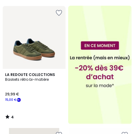
5
4
LA REDOUTE COLLECTIONS
/
Baskets rétro bi-matière
5
29,99 €
15,00 €
4
/
5