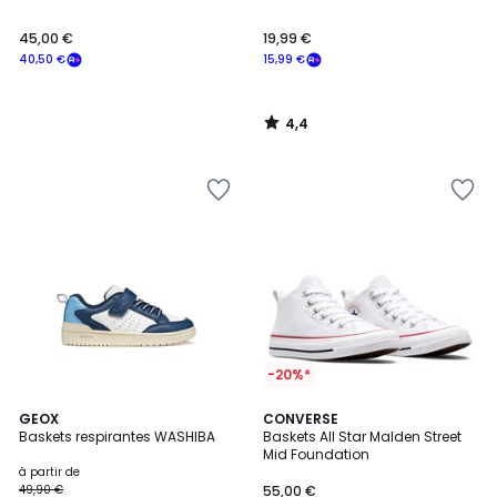
45,00 €
19,99 €
40,50 €
15,99 €
4,4
/
5
-20%*
5
GEOX
CONVERSE
/
Baskets respirantes WASHIBA
Baskets All Star Malden Street
5
Mid Foundation
à partir de
49,90 €
55,00 €