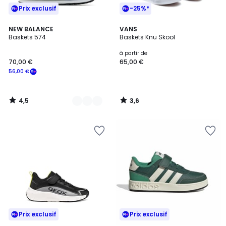
Prix exclusif
-25%*
4,5
3,6
3
NEW BALANCE
VANS
/ 5
/ 5
Baskets 574
Baskets Knu Skool
Couleurs
à partir de
70,00 €
65,00 €
56,00 €
4,5
3,6
/
/
5
5
Prix exclusif
Prix exclusif