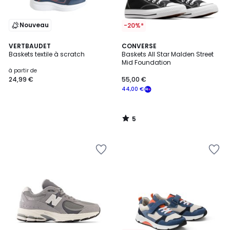
Nouveau
-20%*
5
VERTBAUDET
CONVERSE
/
Baskets textile à scratch
Baskets All Star Malden Street
5
Mid Foundation
à partir de
24,99 €
55,00 €
44,00 €
5
/
5