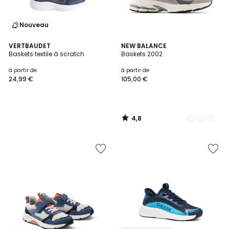
Nouveau
4,8
VERTBAUDET
3
NEW BALANCE
/ 5
Baskets textile à scratch
Baskets 2002
Couleurs
à partir de
à partir de
24,99 €
105,00 €
4,8
/
5