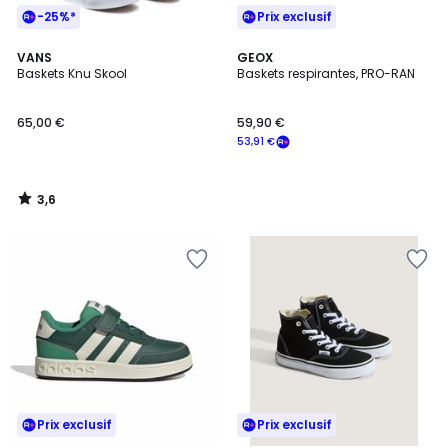
-25%*
Prix exclusif
3,6
VANS
GEOX
/ 5
Baskets Knu Skool
Baskets respirantes, PRO-RAN
65,00 €
59,90 €
53,91 €
3,6
/
5
Prix exclusif
Prix exclusif