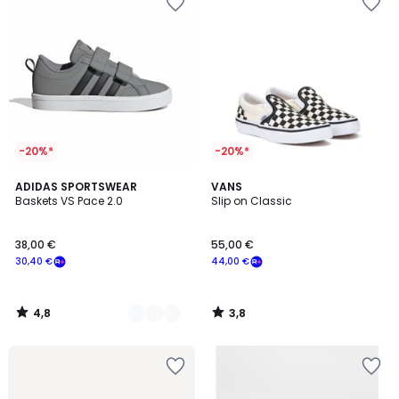
-20%*
-20%*
4,8
3,8
2
ADIDAS SPORTSWEAR
VANS
/ 5
/ 5
Baskets VS Pace 2.0
Slip on Classic
Couleurs
38,00 €
55,00 €
30,40 €
44,00 €
4,8
3,8
/
/
5
5