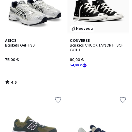
Nouveau
4,6
ASICS
CONVERSE
/ 5
Baskets Gel-1130
Baskets CHUCK TAYLOR HI SOFT
GOTH
75,00 €
60,00 €
54,00 €
4,6
/
5