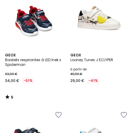
5
GEOX
GEOX
/
Baskets respirantes à LED Inek x
Looney Tunes J ECLYPER
5
Spiderman
à partir de
69,90 €
49,90 €
34,00 €
-51%
29,00 €
-41%
5
/
5