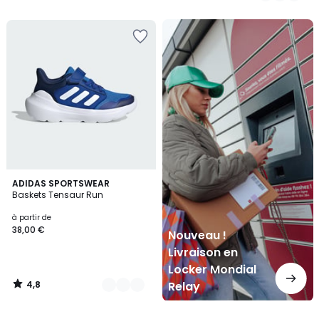
Nouveau
!
Livraison
en
Locker
Mondial
Relay
4,8
6
ADIDAS SPORTSWEAR
/ 5
Baskets Tensaur Run
Couleurs
à partir de
38,00 €
Nouveau !
Livraison en
Locker Mondial
4,8
Relay
/
5