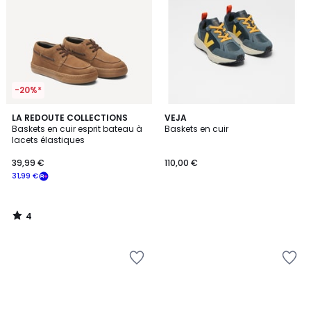
-20%*
4
LA REDOUTE COLLECTIONS
VEJA
/
Baskets en cuir esprit bateau à
Baskets en cuir
5
lacets élastiques
39,99 €
110,00 €
31,99 €
4
/
5