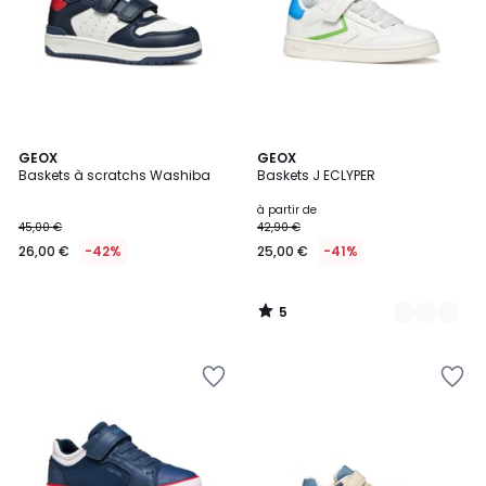
5
GEOX
2
GEOX
/
Baskets à scratchs Washiba
Baskets J ECLYPER
Couleurs
5
à partir de
45,00 €
42,90 €
26,00 €
-42%
25,00 €
-41%
5
/
5