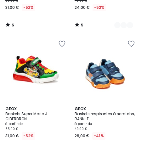
65,00 €
49,90 €
31,00 €
-52%
24,00 €
-52%
5
5
/
/
5
5
GEOX
3
GEOX
Baskets Super Mario J
Baskets respirantes à scratchs,
Couleurs
CIBERDRON
RANN-E
à partir de
à partir de
65,00 €
49,90 €
31,00 €
-52%
29,00 €
-41%