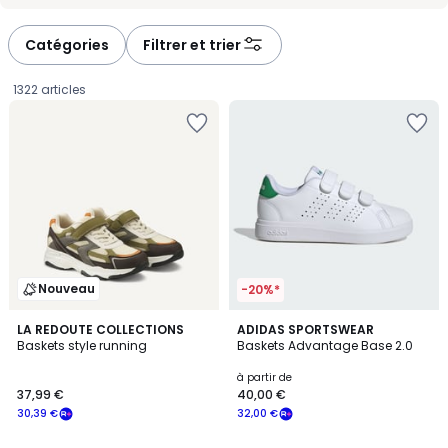
-
-
défiler
défiler
à
à
Catégories
Filtrer et trier
gauche
droite
1322 articles
Nouveau
-20%*
4,8
2
LA REDOUTE COLLECTIONS
7
ADIDAS SPORTSWEAR
/ 5
Baskets style running
Baskets Advantage Base 2.0
Couleurs
Couleurs
37,99
à partir de
37,99 €
40,00 €
€
30,39 €
32,00 €
souscrivez
à