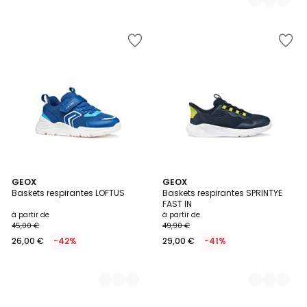
2
GEOX
2
GEOX
Baskets respirantes LOFTUS
Baskets respirantes SPRINTYE
Couleurs
Couleurs
FAST IN
à partir de
à partir de
45,00 €
49,90 €
26,00 €
-42%
29,00 €
-41%