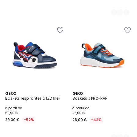
GEOX
6
GEOX
Baskets respirantes à LED Inek
Baskets J PRO-RAN
Couleurs
à partir de
à partir de
59,90 €
45,00 €
29,00 €
-52%
26,00 €
-42%