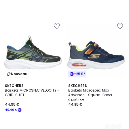
Nouveau
-25%*
SKECHERS
2
SKECHERS
Baskets MICROSPEC VELOCITY -
Baskets Microspec Max
Couleurs
GRID-SHIFT
Advance - Squad-Pacer
à partir de
44,95 €
44,85 €
40,46 €