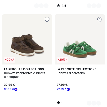
notre
4,8
programme
/
5
pour
payer
à
la
place
30,39
€.
-20%*
-20%*
1
LA REDOUTE COLLECTIONS
2
LA REDOUTE COLLECTIONS
/
Baskets montantes à lacets
Baskets à scratchs
Couleurs
5
élastiques
37,99 €
27,99 €
30,39 €
22,39 €
1
/