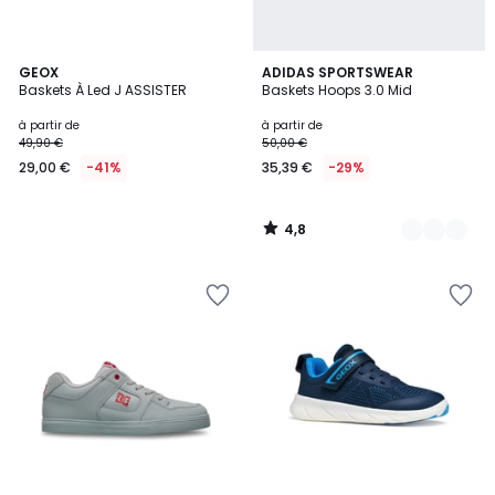
4,8
GEOX
2
ADIDAS SPORTSWEAR
/ 5
Baskets À Led J ASSISTER
Baskets Hoops 3.0 Mid
Couleurs
à partir de
à partir de
49,90 €
50,00 €
29,00 €
-41%
35,39 €
-29%
4,8
/
5