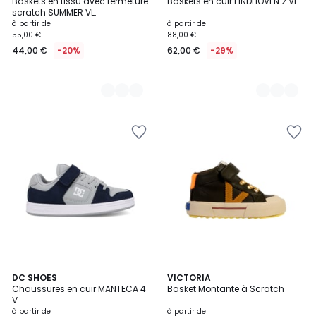
Baskets en tissu avec fermeture
Baskets en cuir EINDHOVEN 2 VL.
Couleurs
Couleurs
scratch SUMMER VL.
à partir de
à partir de
55,00 €
88,00 €
44,00 €
-20%
62,00 €
-29%
2
DC SHOES
2
VICTORIA
Chaussures en cuir MANTECA 4
Basket Montante à Scratch
Couleurs
Couleurs
V.
à partir de
à partir de