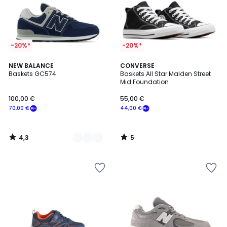
-20%*
-20%*
4,3
5
5
NEW BALANCE
CONVERSE
/ 5
/
Baskets GC574
Baskets All Star Malden Street
Couleurs
5
Mid Foundation
100,00 €
55,00 €
70,00 €
44,00 €
4,3
5
/
/
5
5