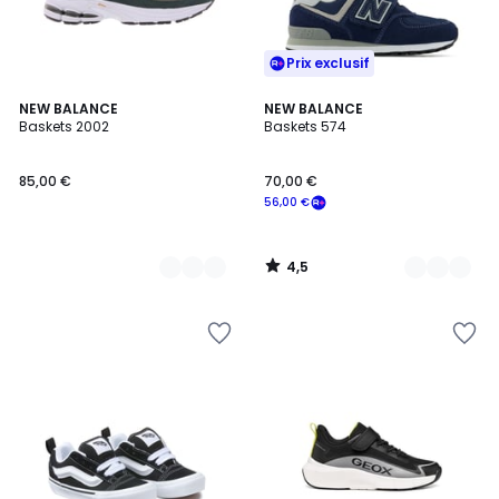
Prix exclusif
4,5
2
NEW BALANCE
3
NEW BALANCE
/ 5
Baskets 2002
Baskets 574
Couleurs
Couleurs
85,00 €
70,00 €
56,00 €
4,5
/
5