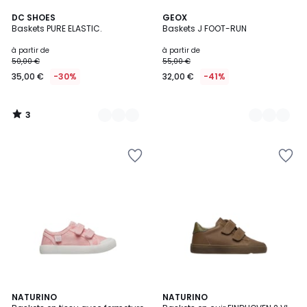
3
5
DC SHOES
3
GEOX
/
Baskets PURE ELASTIC.
Baskets J FOOT-RUN
Couleurs
Couleurs
5
à partir de
à partir de
50,00 €
55,00 €
35,00 €
-30%
32,00 €
-41%
3
/
5
8
NATURINO
4
NATURINO