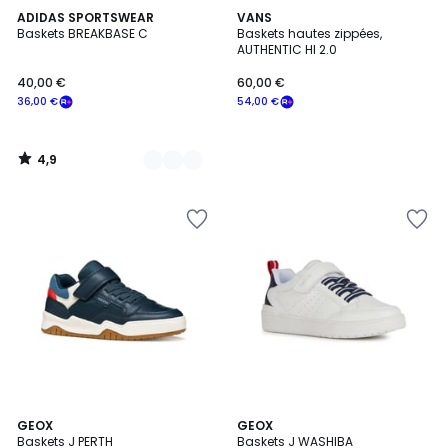
4,9
2
ADIDAS SPORTSWEAR
VANS
/ 5
Baskets BREAKBASE C
Baskets hautes zippées,
Couleurs
AUTHENTIC HI 2.0
40,00 €
60,00 €
36,00 €
54,00 €
4,9
/
5
5
GEOX
2
GEOX
Baskets J PERTH
Baskets J WASHIBA
Couleurs
Couleurs