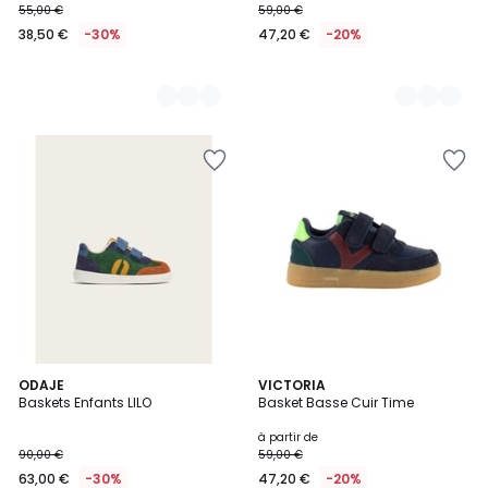
55,00 €
59,00 €
38,50 €
-30%
47,20 €
-20%
ODAJE
2
VICTORIA
Baskets Enfants LILO
Basket Basse Cuir Time
Couleurs
à partir de
90,00 €
59,00 €
63,00 €
-30%
47,20 €
-20%