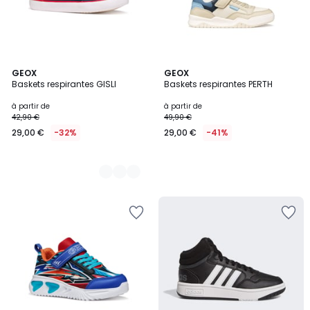
2
GEOX
GEOX
Baskets respirantes GISLI
Baskets respirantes PERTH
Couleurs
à partir de
à partir de
42,90 €
49,90 €
29,00 €
-32%
29,00 €
-41%