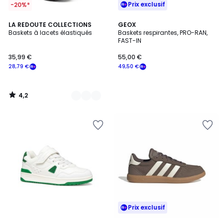
Prix exclusif
-20%*
4,2
2
LA REDOUTE COLLECTIONS
GEOX
/ 5
Baskets à lacets élastiqués
Baskets respirantes, PRO-RAN,
Couleurs
FAST-IN
35,99 €
55,00 €
28,79 €
49,50 €
4,2
/
5
Prix exclusif