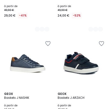
à partir de
à partir de
49,90 €
49,90 €
29,00 €
-41%
24,00 €
-52%
5
5
GEOX
2
GEOX
/
/
Baskets J NASHIK
Baskets J ARZACH
Couleurs
5
5
à partir de
à partir de