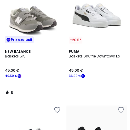
Prix exclusif
-20%*
5
NEW BALANCE
PUMA
/
Baskets 515
Baskets Shuffle Downtown Lo
5
45,00 €
45,00 €
40,50 €
36,00 €
5
/
5