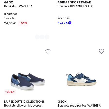
3
GEOX
ADIDAS SPORTSWEAR
Baskets J WASHIBA
Baskets BREAKNET SLEEK
Couleurs
à partir de
49,90 €
45,00 €
40,50 €
24,00 €
-52%
-20%*
4,4
LA REDOUTE COLLECTIONS
GEOX
/ 5
Baskets slip-on bicolores
Baskets respirantes WASHIBA