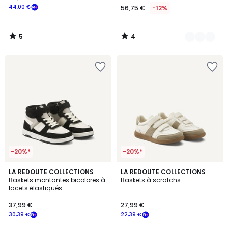
44,00 €
56,75 €
-12%
5
4
/
/
5
5
-20%*
-20%*
LA REDOUTE COLLECTIONS
LA REDOUTE COLLECTIONS
Baskets montantes bicolores à
Baskets à scratchs
lacets élastiqués
37,99 €
27,99 €
30,39 €
22,39 €