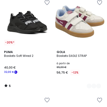
-20%*
5
PUMA
2
GOLA
/
Baskets Soft Wired 2
Baskets EAGLE STRAP
Couleurs
5
à partir de
40,00 €
65,00 €
32,00 €
56,75 €
-12%
5
/
5