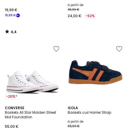
à partir de
19,99 €
49,90 €
15,99 €
24,00 €
-52%
4,4
/
5
-20%*
5
4
CONVERSE
6
GOLA
/
/
Baskets All Star Malden Street
Baskets cuir Harrier Strap
Couleurs
5
5
Mid Foundation
à partir de
55,00 €
65,00 €