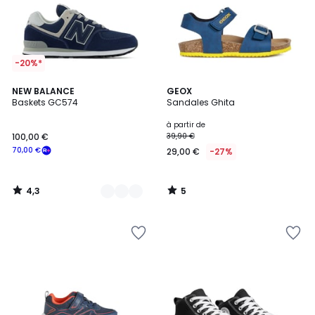
-20%*
4,3
5
5
NEW BALANCE
GEOX
/ 5
/
Baskets GC574
Sandales Ghita
Couleurs
5
à partir de
100,00 €
39,90 €
70,00 €
29,00 €
-27%
4,3
5
/
/
5
5