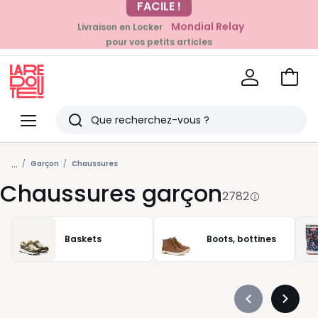
Mondial Relay
Livraison en Locker
EN CE MOMENT
pour vos petits articles
-20% dès 39€*
sur la mode
Voir
mon
La
panie
Redoute
Menu
Rechercher
Derniers
...
articles
Garçon
Chaussures
Chaussures garçon
vus
2782
Baskets
Boots, bottines
Précédent
Suivan