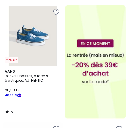
5
-20%*
5
VANS
/
Baskets basses, à lacets
5
élastiqués, AUTHENTIC
50,00 €
40,00 €
5
/
5