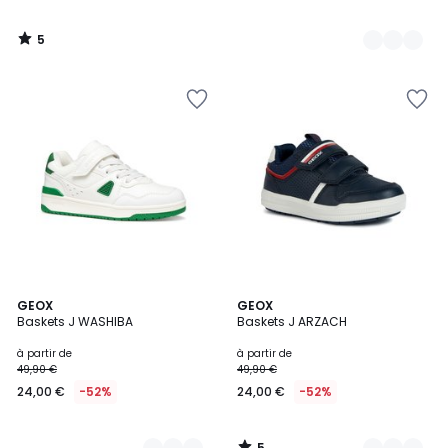
5
/
5
5
3
GEOX
2
GEOX
/
Baskets J WASHIBA
Baskets J ARZACH
Couleurs
Couleurs
5
à partir de
à partir de
49,90 €
49,90 €
24,00 €
-52%
24,00 €
-52%
5