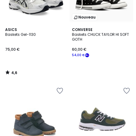
Nouveau
4,6
ASICS
CONVERSE
/ 5
Baskets Gel-1130
Baskets CHUCK TAYLOR HI SOFT
GOTH
75,00 €
60,00 €
54,00 €
4,6
/
5