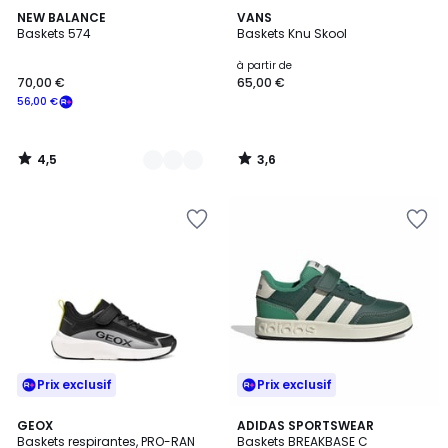
4,5
3,6
3
NEW BALANCE
VANS
/ 5
/ 5
Baskets 574
Baskets Knu Skool
Couleurs
à partir de
70,00 €
65,00 €
56,00 €
4,5
3,6
/
/
5
5
Prix exclusif
Prix exclusif
4,9
GEOX
2
ADIDAS SPORTSWEAR
/ 5
Baskets respirantes, PRO-RAN
Baskets BREAKBASE C
Couleurs