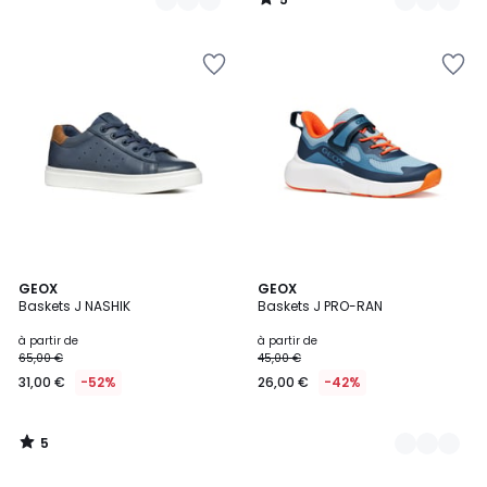
/
5
5
GEOX
6
GEOX
/
Baskets J NASHIK
Baskets J PRO-RAN
Couleurs
5
à partir de
à partir de
65,00 €
45,00 €
31,00 €
-52%
26,00 €
-42%
5
/
5