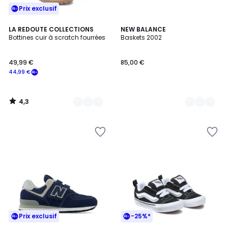
Prix exclusif
4,3
2
LA REDOUTE COLLECTIONS
2
NEW BALANCE
/ 5
Bottines cuir à scratch fourrées
Baskets 2002
Couleurs
Couleurs
49,99 €
85,00 €
44,99 €
4,3
/
5
Prix exclusif
-25%*