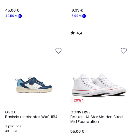
45,00 €
19,99 €
40,50 €
15,99 €
4,4
/
5
-20%*
5
GEOX
CONVERSE
/
Baskets respirantes WASHIBA
Baskets All Star Malden Street
5
Mid Foundation
à partir de
49,90 €
55,00 €