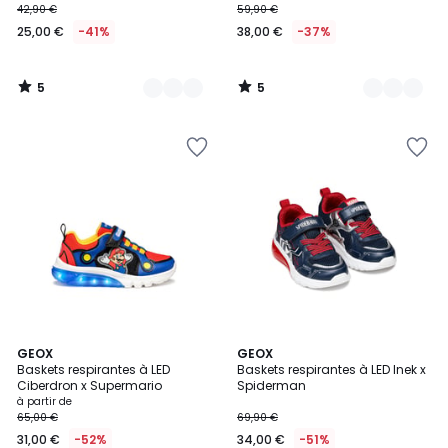
42,90 €
59,90 €
25,00 €
-41%
38,00 €
-37%
5
5
/
/
5
5
5
GEOX
GEOX
/
Baskets respirantes à LED
Baskets respirantes à LED Inek x
5
Ciberdron x Supermario
Spiderman
à partir de
65,00 €
69,90 €
31,00 €
-52%
34,00 €
-51%