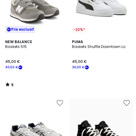
Prix exclusif
-20%*
5
NEW BALANCE
PUMA
/
Baskets 515
Baskets Shuffle Downtown Lo
5
45,00 €
45,00 €
40,50 €
36,00 €
5
/
5