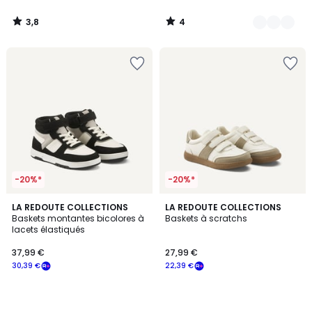
3,8
4
/
/
5
5
-20%*
-20%*
LA REDOUTE COLLECTIONS
LA REDOUTE COLLECTIONS
Baskets montantes bicolores à
Baskets à scratchs
lacets élastiqués
37,99 €
27,99 €
30,39 €
22,39 €