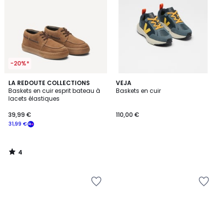
-20%*
4
LA REDOUTE COLLECTIONS
VEJA
/
Baskets en cuir esprit bateau à
Baskets en cuir
5
lacets élastiques
39,99 €
110,00 €
31,99 €
4
/
5