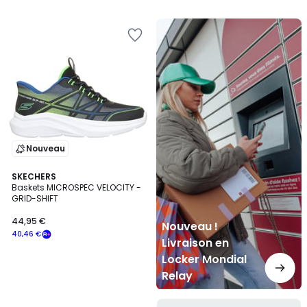
Nouveau
!
Livraison
en
Locker
Mondial
Relay
Nouveau
SKECHERS
Baskets MICROSPEC VELOCITY -
GRID-SHIFT
44,95 €
Nouveau !
40,46 €
Livraison en
Locker Mondial
Relay