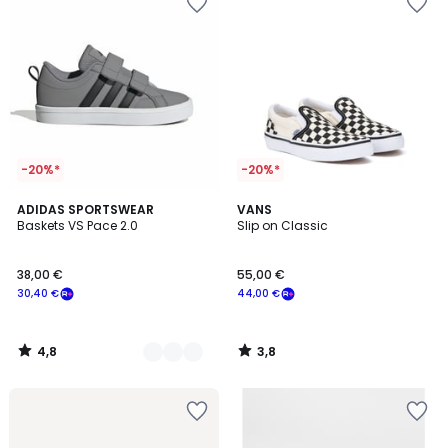
-20%*
-20%*
4,8
3,8
2
ADIDAS SPORTSWEAR
VANS
/ 5
/ 5
Baskets VS Pace 2.0
Slip on Classic
Couleurs
38,00 €
55,00 €
30,40 €
44,00 €
4,8
3,8
/
/
5
5