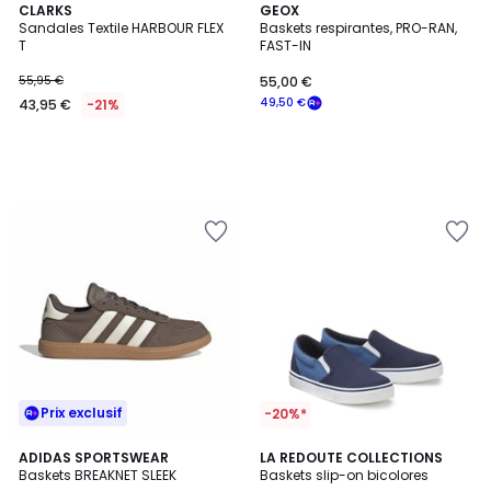
CLARKS
GEOX
Sandales Textile HARBOUR FLEX
Baskets respirantes, PRO-RAN,
T
FAST-IN
55,95 €
55,00 €
49,50 €
43,95 €
-21%
Prix exclusif
-20%*
4,4
ADIDAS SPORTSWEAR
LA REDOUTE COLLECTIONS
/ 5
Baskets BREAKNET SLEEK
Baskets slip-on bicolores