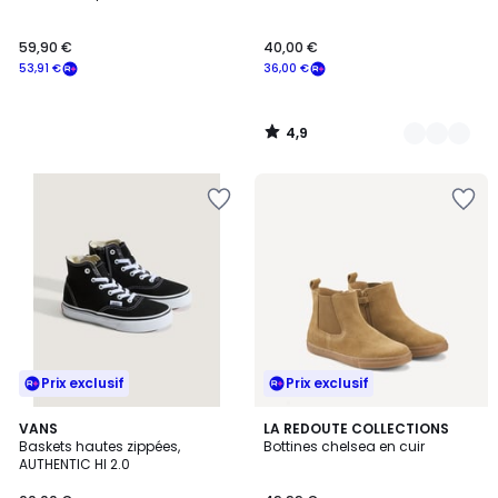
59,90 €
40,00 €
53,91 €
36,00 €
4,9
/
5
Prix exclusif
Prix exclusif
VANS
LA REDOUTE COLLECTIONS
Baskets hautes zippées,
Bottines chelsea en cuir
AUTHENTIC HI 2.0