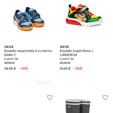
3
GEOX
GEOX
Baskets respirantes à scratchs,
Baskets Super Mario J
Couleurs
RANN-E
CIBERDRON
à partir de
à partir de
49,90 €
65,00 €
29,00 €
-41%
31,00 €
-52%