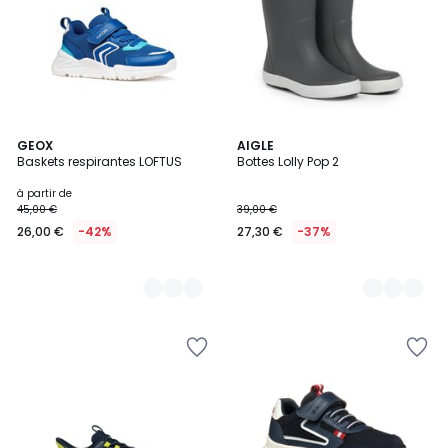
2
GEOX
2
AIGLE
Baskets respirantes LOFTUS
Bottes Lolly Pop 2
Couleurs
Couleurs
à partir de
45,00 €
39,00 €
26,00 €
-42%
27,30 €
-37%