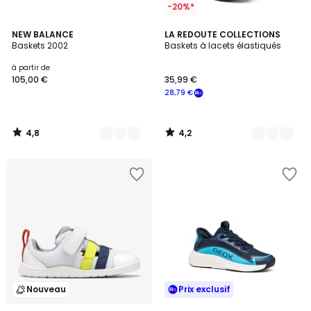
-20%*
4,8
4,2
3
NEW BALANCE
2
LA REDOUTE COLLECTIONS
/ 5
/ 5
Baskets 2002
Baskets à lacets élastiqués
Couleurs
Couleurs
à partir de
105,00 €
35,99 €
28,79 €
4,8
4,2
/
/
5
5
Nouveau
Prix exclusif