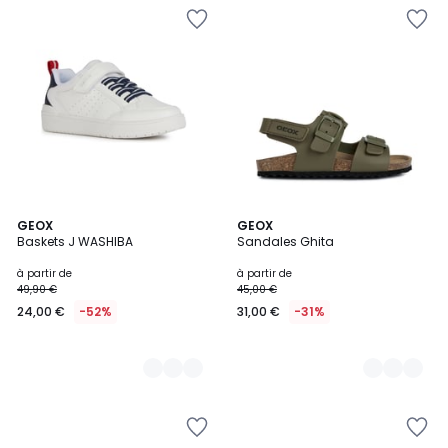
2
GEOX
2
GEOX
Baskets J WASHIBA
Sandales Ghita
Couleurs
Couleurs
à partir de
à partir de
49,90 €
45,00 €
24,00 €
-52%
31,00 €
-31%