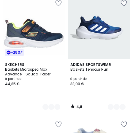
-25%*
4,8
2
SKECHERS
6
ADIDAS SPORTSWEAR
/ 5
Baskets Microspec Max
Baskets Tensaur Run
Couleurs
Couleurs
Advance - Squad-Pacer
à partir de
à partir de
44,85 €
38,00 €
4,8
/
5