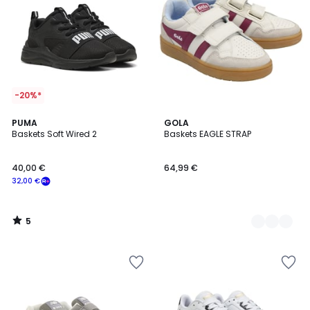
-20%*
5
PUMA
2
GOLA
/
Baskets Soft Wired 2
Baskets EAGLE STRAP
Couleurs
5
40,00 €
64,99 €
32,00 €
5
/
5