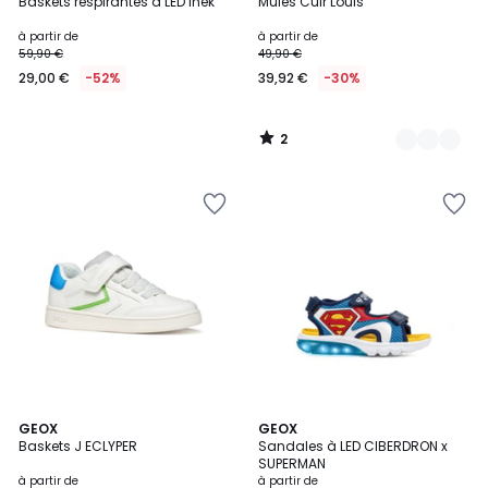
/
Baskets respirantes à LED Inek
Mules Cuir Louis
Couleurs
5
à partir de
à partir de
59,90 €
49,90 €
29,00 €
-52%
39,92 €
-30%
2
/
5
5
5
2
GEOX
2
GEOX
/
/
Baskets J ECLYPER
Sandales à LED CIBERDRON x
Couleurs
Couleurs
5
5
SUPERMAN
à partir de
à partir de