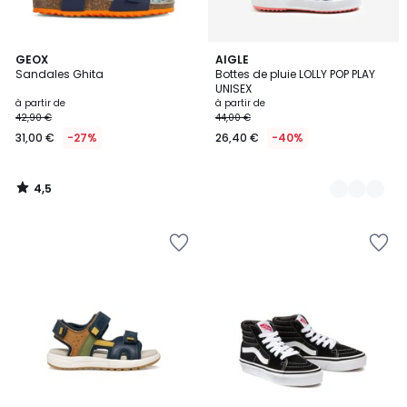
4,5
GEOX
2
AIGLE
/ 5
Sandales Ghita
Bottes de pluie LOLLY POP PLAY
Couleurs
UNISEX
à partir de
à partir de
42,90 €
44,00 €
31,00 €
-27%
26,40 €
-40%
4,5
/
5