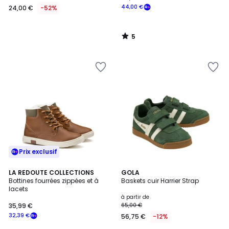
44,00 €
24,00 €
-52%
5
/
5
Prix exclusif
3,8
4
LA REDOUTE COLLECTIONS
5
GOLA
/ 5
/
Bottines fourrées zippées et à
Baskets cuir Harrier Strap
Couleurs
5
lacets
à partir de
35,99 €
65,00 €
32,39 €
56,75 €
-12%