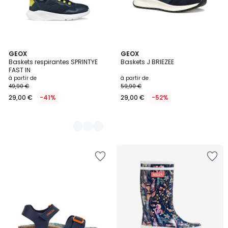
2
GEOX
GEOX
Baskets respirantes SPRINTYE
Baskets J BRIEZEE
Couleurs
FAST IN
à partir de
à partir de
49,90 €
59,90 €
29,00 €
-41%
29,00 €
-52%