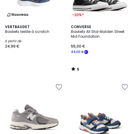
Nouveau
-20%*
5
VERTBAUDET
CONVERSE
/
Baskets textile à scratch
Baskets All Star Malden Street
5
Mid Foundation
à partir de
24,99 €
55,00 €
44,00 €
5
/
5