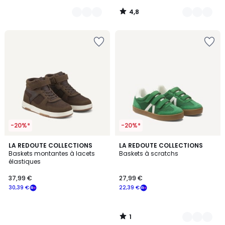
notre
4,8
programme
/
5
pour
payer
à
la
place
30,39
€.
-20%*
-20%*
1
LA REDOUTE COLLECTIONS
2
LA REDOUTE COLLECTIONS
/
Baskets montantes à lacets
Baskets à scratchs
Couleurs
5
élastiques
37,99 €
27,99 €
30,39 €
22,39 €
1
/