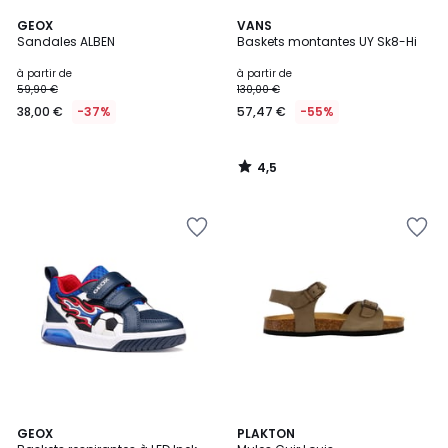
4,5
GEOX
VANS
/ 5
Sandales ALBEN
Baskets montantes UY Sk8-Hi
à partir de
à partir de
59,90 €
130,00 €
38,00 €
-37%
57,47 €
-55%
4,5
/
5
2
GEOX
6
PLAKTON