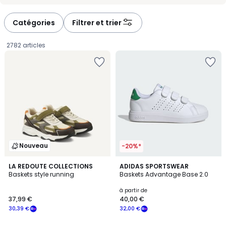
-
-
défiler
défiler
à
à
Catégories
Filtrer et trier
gauche
droite
2782 articles
Nouveau
-20%*
4,8
2
LA REDOUTE COLLECTIONS
7
ADIDAS SPORTSWEAR
/ 5
Baskets style running
Baskets Advantage Base 2.0
Couleurs
Couleurs
37,99
à partir de
37,99 €
40,00 €
€
30,39 €
32,00 €
souscrivez
à