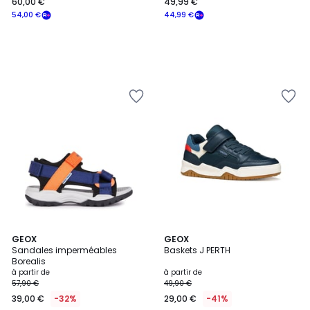
60,00 €
49,99 €
54,00 €
44,99 €
5
GEOX
5
GEOX
/
Sandales imperméables
Baskets J PERTH
Couleurs
5
Borealis
à partir de
à partir de
57,90 €
49,90 €
39,00 €
-32%
29,00 €
-41%