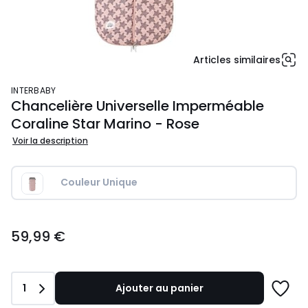
Articles similaires
INTERBABY
Chancelière Universelle Imperméable
Coraline Star Marino - Rose
Voir la description
Couleur Unique
59,99
59,99 €
€.
Quantité
1
Ajouter au panier
Ajoute
à