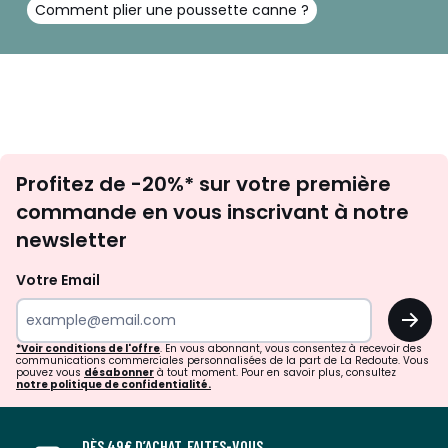
Comment plier une poussette canne ?
Inscription
Profitez de -20%* sur votre première
newsletter
commande en vous inscrivant à notre
newsletter
Votre Email
OK
*Voir conditions de l'offre
. En vous abonnant, vous consentez à recevoir des
communications commerciales personnalisées de la part de La Redoute. Vous
pouvez vous
désabonner
à tout moment. Pour en savoir plus, consultez
notre politique de confidentialité.
DÈS 49€ D’ACHAT, FAITES-VOUS