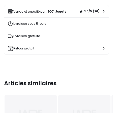
une
liste
3,6/5 (26)
Vendu et expédié par :
1001 Jouets
Livraison sous 5 jours
Livraison gratuite
Retour gratuit
Articles similaires