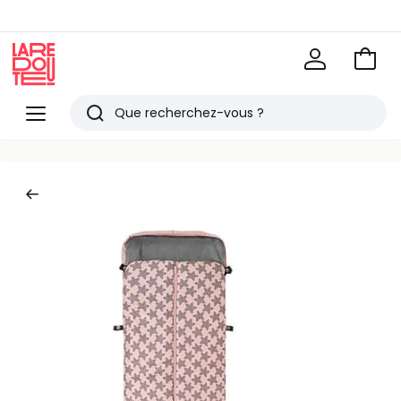
Voir
mon
La
panie
Redoute
Menu
Rechercher
Derniers
articles
vus