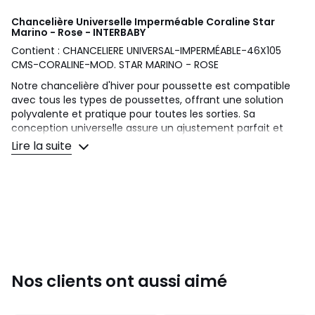
Chancelière Universelle Imperméable Coraline Star
Marino - Rose - INTERBABY
Contient : CHANCELIERE UNIVERSAL-IMPERMÉABLE-46X105
CMS-CORALINE-MOD. STAR MARINO - ROSE
Notre chancelière d'hiver pour poussette est compatible
avec tous les types de poussettes, offrant une solution
polyvalente et pratique pour toutes les sorties. Sa
conception universelle assure un ajustement parfait et
une installation facile, offrant aux parents une option
Lire la suite
pratique pour garder leur bébé à l'aise et protégé pendant
les mois les plus froids.
Couleurs
Couleur Unique
Tailles
Taille Unique
Nos clients ont aussi aimé