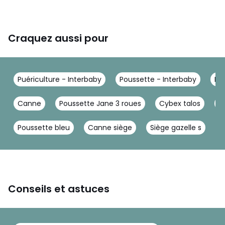
Craquez aussi pour
Puériculture - Interbaby
Poussette - Interbaby
Po
Canne
Poussette Jane 3 roues
Cybex talos
B
Poussette bleu
Canne siège
Siège gazelle s
R
Conseils et astuces