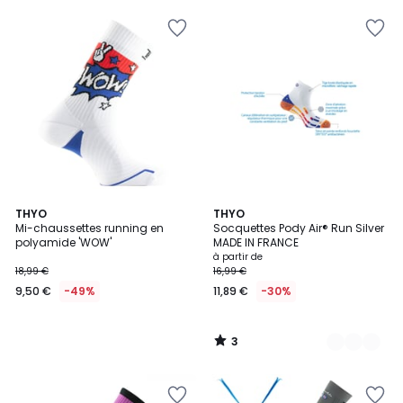
3
THYO
7
THYO
/
Mi-chaussettes running en
Socquettes Pody Air® Run Silver
Couleurs
5
polyamide 'WOW'
MADE IN FRANCE
à partir de
18,99 €
16,99 €
9,50 €
-49%
11,89 €
-30%
3
/
5