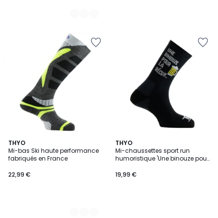
2
THYO
THYO
Mi-bas Ski haute performance
Mi-chaussettes sport run
Couleurs
fabriqués en France
humoristique 'Une binouze pour
la récup'.
22,99 €
19,99 €