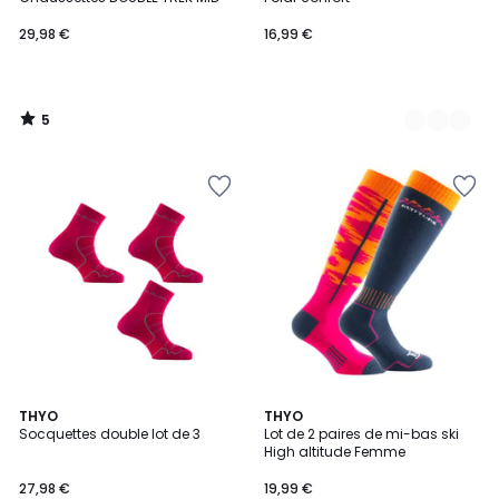
29,98 €
16,99 €
5
/
5
4
5
THYO
THYO
/
Socquettes double lot de 3
Lot de 2 paires de mi-bas ski
Couleurs
5
High altitude Femme
27,98 €
19,99 €