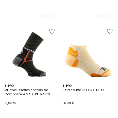
2
THYO
2
THYO
Mi-chaussettes chemin de
Ultra courte COLOR FITNESS
Couleurs
Couleurs
Compostelle MADE IN FRANCE
18,99 €
14,99 €