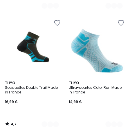
4,7
2
THYO
2
THYO
/ 5
Socquettes Double Trail Made
Ultra-courtes Color Run Made
Couleurs
Couleurs
in France
in France
16,99 €
14,99 €
4,7
/