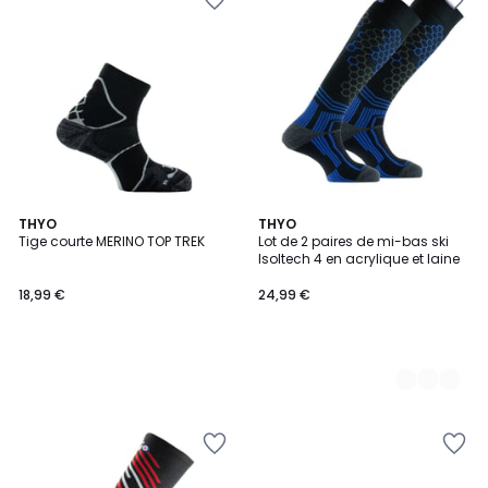
THYO
2
THYO
Tige courte MERINO TOP TREK
Lot de 2 paires de mi-bas ski
Couleurs
Isoltech 4 en acrylique et laine
18,99 €
24,99 €