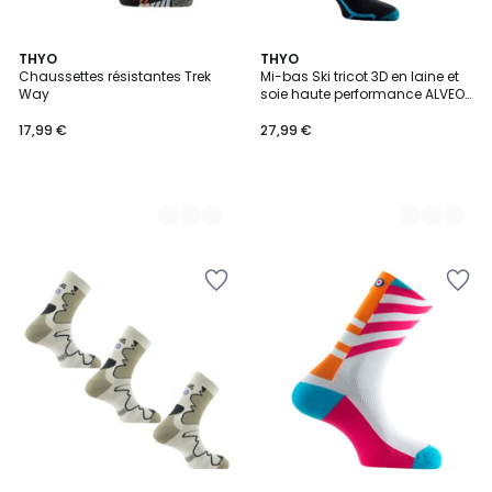
3
THYO
4
THYO
Chaussettes résistantes Trek
Mi-bas Ski tricot 3D en laine et
Couleurs
Couleurs
Way
soie haute performance ALVEOL
TECH 3
17,99 €
27,99 €