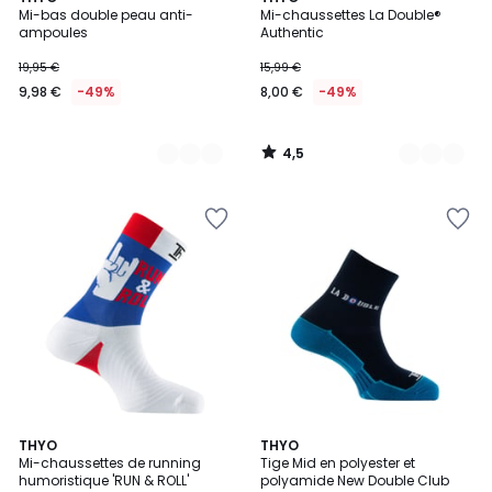
/ 5
Mi-bas double peau anti-
Mi-chaussettes La Double®
Couleurs
Couleurs
ampoules
Authentic
19,95 €
15,99 €
9,98 €
-49%
8,00 €
-49%
4,5
/
5
5
THYO
8
THYO
/
Mi-chaussettes de running
Tige Mid en polyester et
Couleurs
5
humoristique 'RUN & ROLL'
polyamide New Double Club