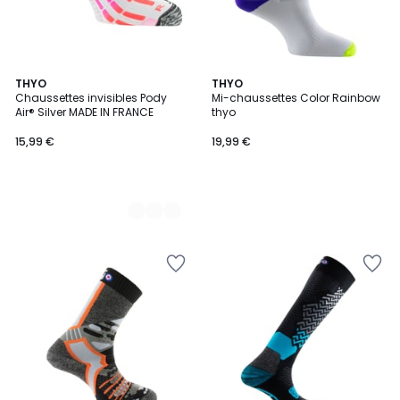
2
THYO
THYO
Chaussettes invisibles Pody
Mi-chaussettes Color Rainbow
Couleurs
Air® Silver MADE IN FRANCE
thyo
15,99 €
19,99 €