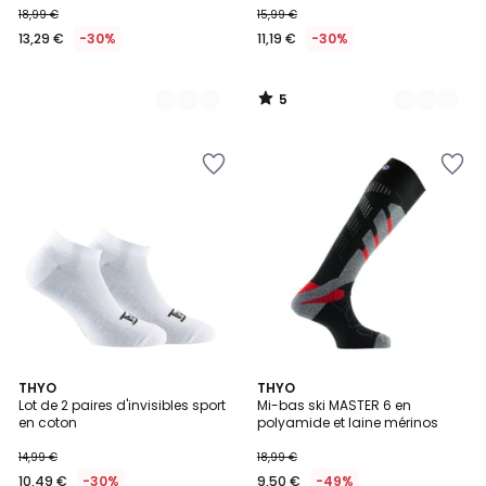
18,99 €
15,99 €
€
13,29 €
-30%
11,19 €
-30%
au
lieu
de
5
18,99
/
5
€
30%
de
réduction
appliquée.
2
THYO
4
THYO
Lot de 2 paires d'invisibles sport
Mi-bas ski MASTER 6 en
Couleurs
Couleurs
en coton
polyamide et laine mérinos
14,99 €
18,99 €
10,49 €
-30%
9,50 €
-49%