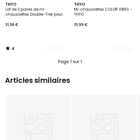
4
3
THYO
2
THYO
/
Lot de 3 paires de mi
Mi-chaussettes COLOR VIBES -
Couleurs
Couleurs
5
chaussettes Double-Trek pour
THYO
randonnée
31,98 €
19,99 €
4
/
5
Page 1 sur 1
Articles similaires