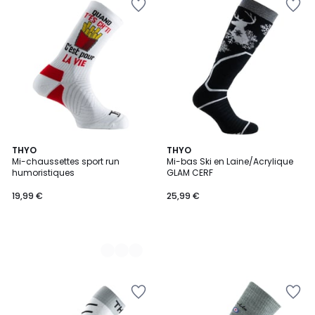
2
THYO
THYO
Mi-chaussettes sport run
Mi-bas Ski en Laine/Acrylique
Couleurs
humoristiques
GLAM CERF
19,99 €
25,99 €