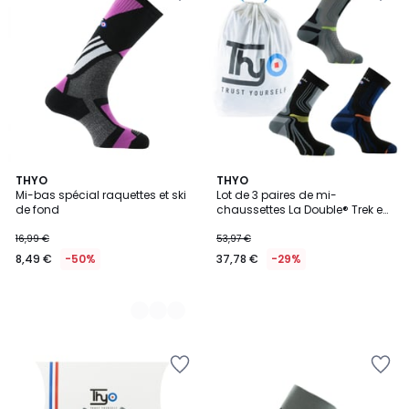
3
THYO
THYO
Mi-bas spécial raquettes et ski
Lot de 3 paires de mi-
Couleurs
de fond
chaussettes La Double® Trek en
fils recyclés
16,99 €
53,97 €
8,49 €
-50%
37,78 €
-29%