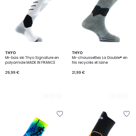
2
THYO
3
THYO
Mi-bas ski Thyo Signature en
Mi-chaussettes La Double® en
Couleurs
Couleurs
polyamide MADE IN FRANCE
fils recyclés et laine
29,99 €
21,99 €