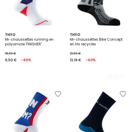
THYO
3
THYO
Mi-chaussettes running en
Mi-chaussettes Bike Concept
Couleurs
polyamide 'FINISHER'
en fils recyclés
18,99 €
21,99 €
9,50 €
-49%
13,19 €
-40%