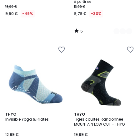
à partir de
18,99 €
13,99 €
9,50 €
-49%
9,79 €
-30%
5
/
5
2
THYO
3
THYO
Invisible Yoga & Pilates
Tiges courtes Randonnée
Couleurs
Couleurs
MOUNTAIN LOW CUT - THYO
12,99 €
19,99 €