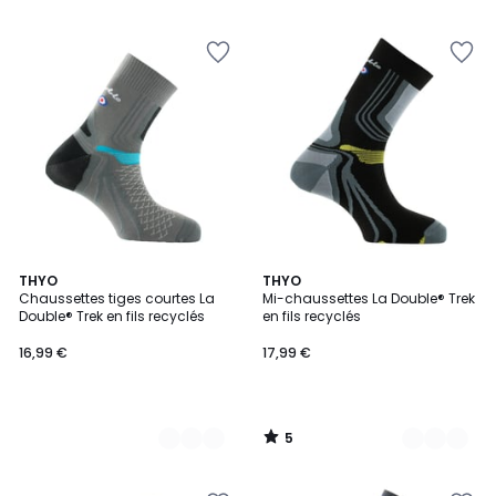
5
4
THYO
4
THYO
/
Chaussettes tiges courtes La
Mi-chaussettes La Double® Trek
Couleurs
Couleurs
5
Double® Trek en fils recyclés
en fils recyclés
16,99 €
17,99 €
5
/
5