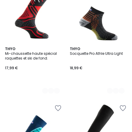
3
THYO
4
THYO
Mi-chaussette haute spécial
Socquette Pro Athle Ultra Light
Couleurs
Couleurs
raquettes et ski de fond.
17,99 €
18,99 €