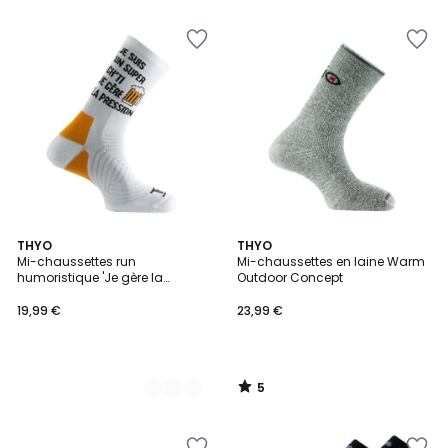
5
5
2
THYO
THYO
/
Mi-chaussettes run
Mi-chaussettes en laine Warm
Couleurs
5
humoristique 'Je gère la
Outdoor Concept
pression'
19,99 €
23,99 €
5
/
5