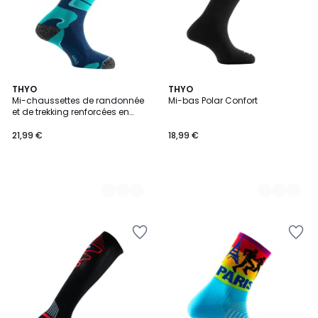
3
THYO
2
THYO
Mi-chaussettes de randonnée
Mi-bas Polar Confort
Couleurs
Couleurs
et de trekking renforcées en
cordura THYO
21,99 €
18,99 €