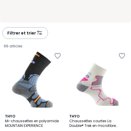
Filtrer et trier
66 articles
5
3
THYO
3
THYO
/
Mi-chaussettes en polyamide
Chaussettes courtes La
Couleurs
Couleurs
5
MOUNTAIN EXPERIENCE
Double® Trek en microfibre
13,29
Dryarn