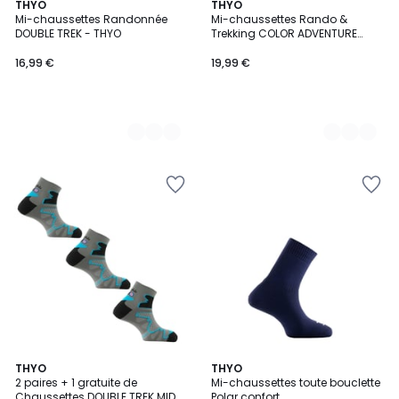
4
THYO
3
THYO
Mi-chaussettes Randonnée
Mi-chaussettes Rando &
Couleurs
Couleurs
DOUBLE TREK - THYO
Trekking COLOR ADVENTURE
THYO
16,99 €
19,99 €
5
THYO
2
THYO
/
2 paires + 1 gratuite de
Mi-chaussettes toute bouclette
Couleurs
5
Chaussettes DOUBLE TREK MID
Polar confort