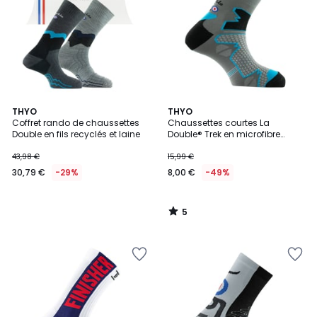
5
THYO
THYO
/
Coffret rando de chaussettes
Chaussettes courtes La
5
Double en fils recyclés et laine
Double® Trek en microfibre
Dryarn
43,98 €
15,99 €
30,79 €
-29%
8,00 €
-49%
5
/
5