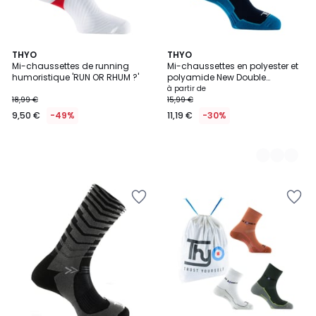
THYO
5
THYO
Mi-chaussettes de running
Mi-chaussettes en polyester et
Couleurs
humoristique 'RUN OR RHUM ?'
polyamide New Double
Authentic
à partir de
18,99 €
15,99 €
9,50 €
-49%
11,19 €
-30%