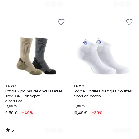
5
3
THYO
2
THYO
/
Lot de 2 paires de chaussettes
Lot de 2 paires de tiges courtes
Couleurs
Couleurs
5
Trek-GR Concept®
sport en coton
à partir de
18,99 €
14,99 €
9,50 €
-49%
10,49 €
-30%
5
/
5