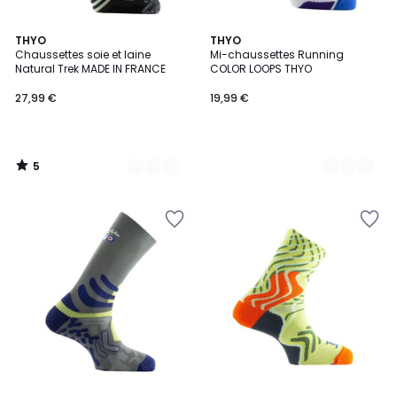
5
4
THYO
3
THYO
/
Chaussettes soie et laine
Mi-chaussettes Running
Couleurs
Couleurs
5
Natural Trek MADE IN FRANCE
COLOR LOOPS THYO
27,99 €
19,99 €
5
/
5