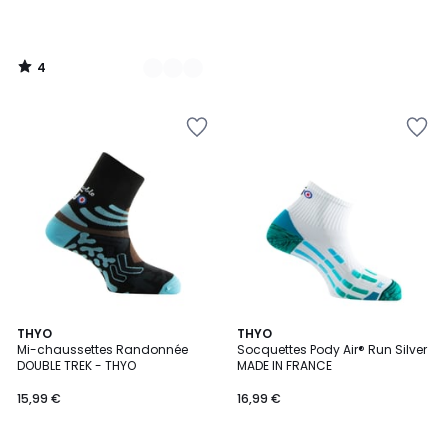
4
/
5
5
THYO
THYO
Mi-chaussettes Randonnée
Socquettes Pody Air® Run Silver
Couleurs
DOUBLE TREK - THYO
MADE IN FRANCE
15,99 €
16,99 €