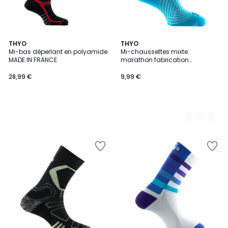
THYO
2
THYO
Mi-bas déperlant en polyamide
Mi-chaussettes mixte
Couleurs
MADE IN FRANCE
marathon fabrication
française
28,99 €
9,99 €