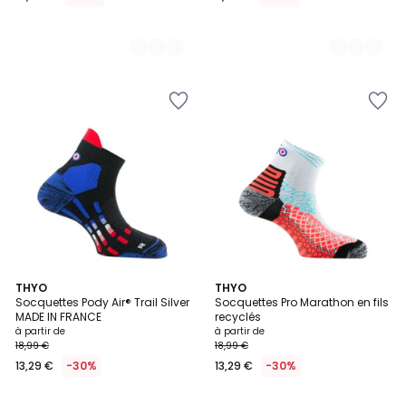
6
THYO
7
THYO
Socquettes Pody Air® Trail Silver
Socquettes Pro Marathon en fils
Couleurs
Couleurs
MADE IN FRANCE
recyclés
à partir de
à partir de
18,99 €
18,99 €
13,29 €
-30%
13,29 €
-30%