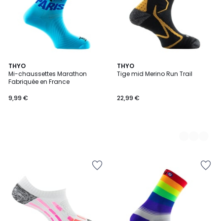
THYO
2
THYO
Mi-chaussettes Marathon
Tige mid Merino Run Trail
Couleurs
Fabriquée en France
9,99 €
22,99 €