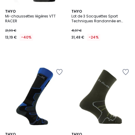
THYO
THYO
Mi-chaussettes légères VTT
Lot de 3 Socquettes Sport
RACER
Techniques Randonnée en
Polyester et Polyamide New
Double Club livrée dans un sac.
21,99 €
41,97 €
13,19 €
-40%
31,48 €
-24%
4,5
2
THYO
4
THYO