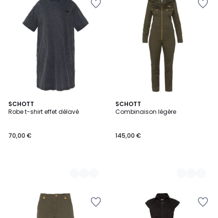
2
SCHOTT
3
SCHOTT
Robe t-shirt effet délavé
Combinaison légère
Couleurs
Couleurs
70,00 €
145,00 €