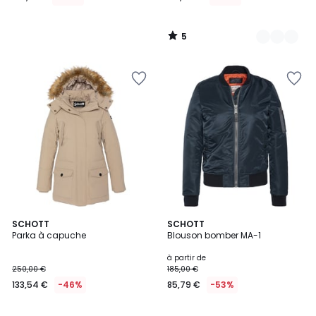
lieu
de
5
200,00
/
5
€
46%
de
réduction
appliquée.
SCHOTT
3
SCHOTT
Parka à capuche
Blouson bomber MA-1
Couleurs
à partir de
250,00 €
185,00 €
133,54 €
-46%
85,79 €
-53%