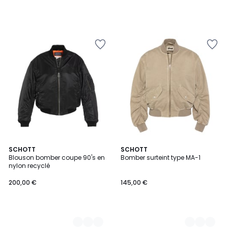
2
SCHOTT
2
SCHOTT
Blouson bomber coupe 90's en
Bomber surteint type MA-1
Couleurs
Couleurs
nylon recyclé
200,00 €
145,00 €