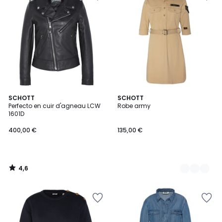
4,6
SCHOTT
4
SCHOTT
/ 5
Perfecto en cuir d'agneau LCW
Robe army
Couleurs
1601D
400,00 €
135,00 €
4,6
/
5