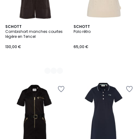
3
SCHOTT
SCHOTT
Combishort manches courtes
Polo rétro
Couleurs
légère en Tencel
130,00 €
65,00 €