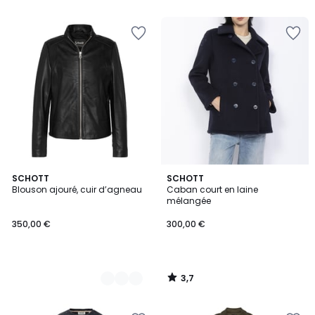
3,7
2
SCHOTT
SCHOTT
/ 5
Blouson ajouré, cuir d’agneau
Caban court en laine
Couleurs
mélangée
350,00 €
300,00 €
3,7
/
5