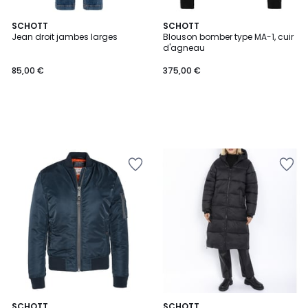
SCHOTT
SCHOTT
Jean droit jambes larges
Blouson bomber type MA-1, cuir
d'agneau
85,00 €
375,00 €
4,5
4,6
3
SCHOTT
SCHOTT