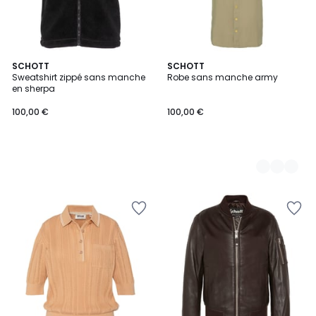
SCHOTT
2
SCHOTT
Sweatshirt zippé sans manche
Robe sans manche army
Couleurs
en sherpa
100,00 €
100,00 €