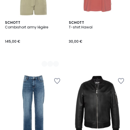
3
SCHOTT
SCHOTT
Combishort army légère
T-shirt Hawaï
Couleurs
145,00 €
30,00 €