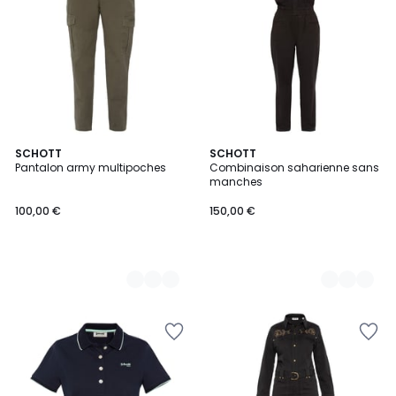
2
SCHOTT
3
SCHOTT
Pantalon army multipoches
Combinaison saharienne sans
Couleurs
Couleurs
manches
100,00 €
150,00 €