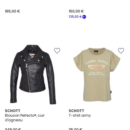
165,00 €
150,00 €
135,00 €
2
SCHOTT
SCHOTT
Blouson Perfecto®, cuir
T-shirt army
Couleurs
d'agneau
349,00 €
35,00 €