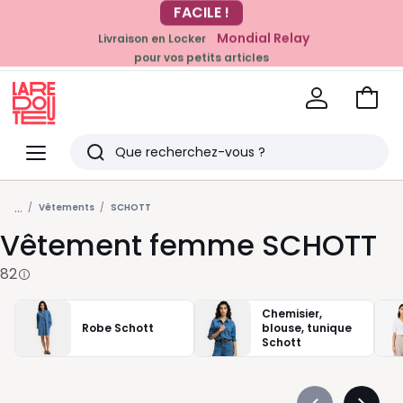
Mondial Relay
Livraison en Locker
EN CE MOMENT
pour vos petits articles
-20% dès 39€*
sur la mode
Voir
mon
La
panie
Redoute
Menu
Rechercher
Derniers
...
articles
Vêtements
SCHOTT
Vêtement femme SCHOTT
vus
82
Chemisier,
Robe Schott
blouse, tunique
Schott