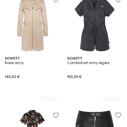
3
SCHOTT
2
SCHOTT
Robe army
Combishort army légère
Couleurs
Couleurs
140,00 €
150,00 €