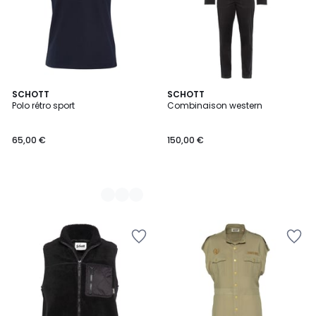
2
SCHOTT
SCHOTT
Polo rétro sport
Combinaison western
Couleurs
65,00 €
150,00 €