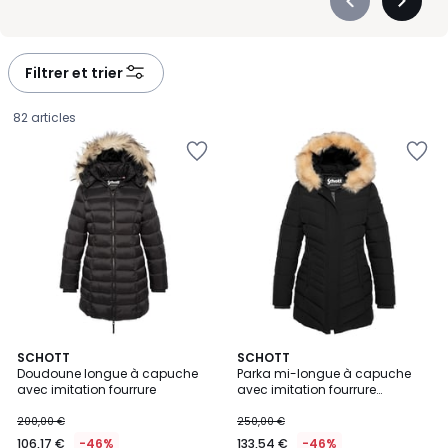
Précédent
Suivan
-
-
défiler
défiler
à
à
Filtrer et trier
gauche
droite
82 articles
5
SCHOTT
2
SCHOTT
/
Doudoune longue à capuche
Parka mi-longue à capuche
Couleurs
5
avec imitation fourrure
avec imitation fourrure
106,17
amovible
200,00 €
250,00 €
€
106,17 €
-46%
133,54 €
-46%
au