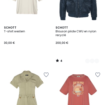
4
SCHOTT
3
SCHOTT
/
T-shirt western
Blouson pilote CWU en nylon
Couleurs
5
recyclé
30,00 €
200,00 €
4
/
5