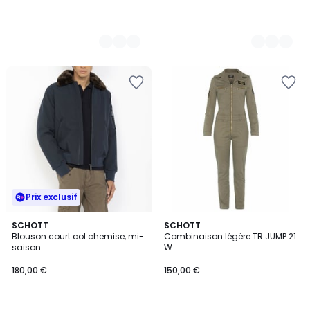
Prix exclusif
5
5
SCHOTT
6
SCHOTT
/
/
Blouson court col chemise, mi-
Combinaison légère TR JUMP 21
Couleurs
5
5
saison
W
180,00 €
150,00 €