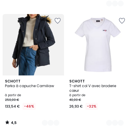
4,5
2
SCHOTT
6
SCHOTT
/ 5
Parka à capuche Camiliaw
T-shirt col V avec broderie
Couleurs
Couleurs
cœur
à partir de
à partir de
250,00 €
40,00 €
133,54 €
-46%
26,93 €
-32%
4,5
/
5