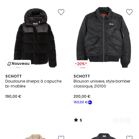
Nouveau
-20%*
5
SCHOTT
3
SCHOTT
/
Doudoune sherpa à capuche
Blouson unisexe, style bomber
Couleurs
5
bi-matière
classique, 210100
190,00 €
200,00 €
160,00 €
5
/
5