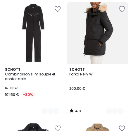
4,3
3
SCHOTT
2
SCHOTT
/ 5
Combinaison slim souple et
Parka Nelly W
Couleurs
Couleurs
confortable
145,00 €
200,00 €
101,50 €
-30%
4,3
/
5