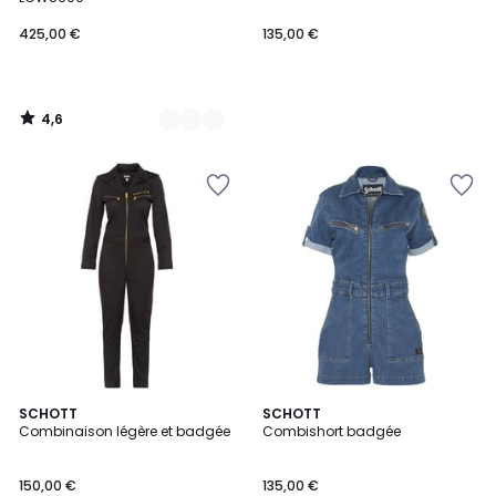
425,00 €
135,00 €
4,6
/
5
3
SCHOTT
SCHOTT
Combinaison légère et badgée
Combishort badgée
Couleurs
150,00 €
135,00 €