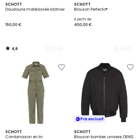
4,6
2
SCHOTT
4
SCHOTT
/ 5
Doudoune matelassée Idahow
Blouson Perfecto®
Couleurs
Couleurs
à partir de
150,00 €
400,00 €
4,6
/
5
Prix exclusif
SCHOTT
SCHOTT
Combinaison en lin
Blouson bomber, unisexe, DENIS