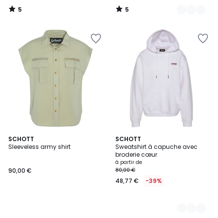
5
5
/
/
5
5
SCHOTT
6
SCHOTT
Sleeveless army shirt
Sweatshirt à capuche avec
Couleurs
broderie cœur
à partir de
90,00 €
80,00 €
48,77 €
-39%