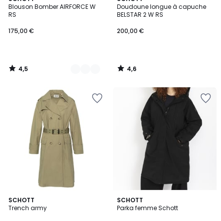
/ 5
/ 5
Blouson Bomber AIRFORCE W
Doudoune longue à capuche
Couleurs
RS
BELSTAR 2 W RS
175,00 €
200,00 €
4,5
4,6
/
/
5
5
2
SCHOTT
SCHOTT
Trench army
Parka femme Schott
Couleurs