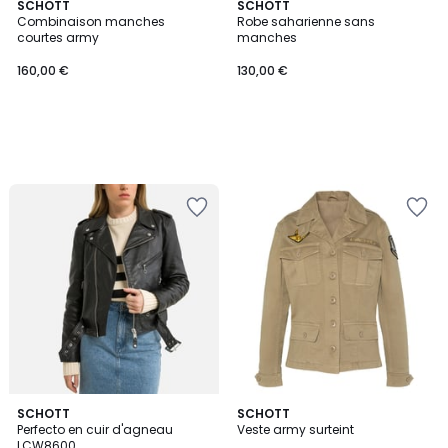
SCHOTT
SCHOTT
Combinaison manches
Robe saharienne sans
courtes army
manches
160,00 €
130,00 €
4,6
2
SCHOTT
SCHOTT
/ 5
Perfecto en cuir d'agneau
Veste army surteint
Couleurs
LCW8600