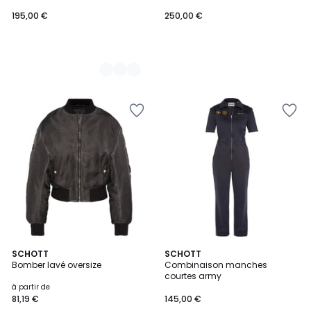
195,00 €
250,00 €
2
SCHOTT
2
SCHOTT
Bomber lavé oversize
Combinaison manches
Couleurs
Couleurs
courtes army
à partir de
81,19 €
145,00 €