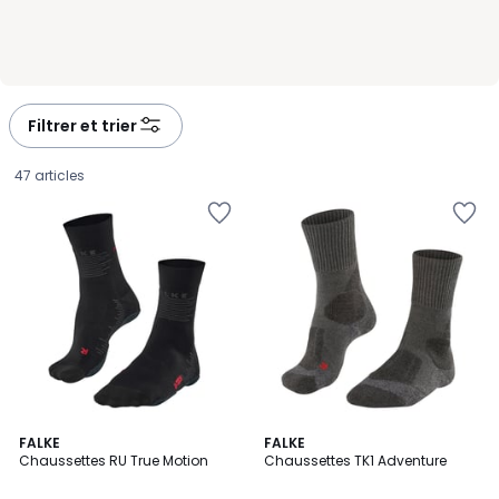
Filtrer et trier
47 articles
2
FALKE
4
FALKE
Chaussettes RU True Motion
Chaussettes TK1 Adventure
Couleurs
Couleurs
24,00