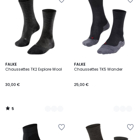
5
5
FALKE
3
FALKE
/
Chaussettes TK2 Explore Wool
Chaussettes TK5 Wander
Couleurs
Couleurs
5
30,00 €
25,00 €
5
/
5