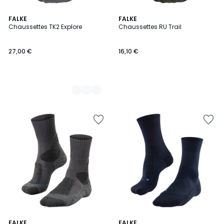
5
FALKE
FALKE
Chaussettes TK2 Explore
Chaussettes RU Trail
Couleurs
27,00 €
16,10 €
3
FALKE
4
FALKE