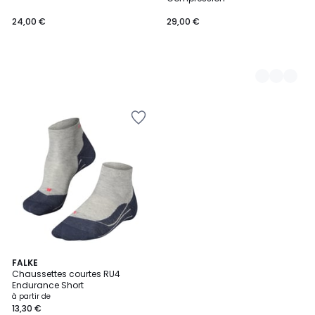
24,00 €
29,00 €
10
FALKE
Chaussettes courtes RU4
Couleurs
Endurance Short
à partir de
13,30 €