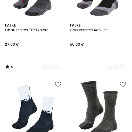
5
7
FALKE
2
FALKE
/
Chaussettes TK2 Explore
Chaussettes Achilles
Couleurs
Couleurs
5
27,00 €
50,00 €
5
/
5