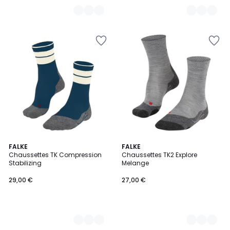
4
FALKE
4
FALKE
Chaussettes TK Compression
Chaussettes TK2 Explore
Couleurs
Couleurs
Stabilizing
Melange
29,00 €
27,00 €