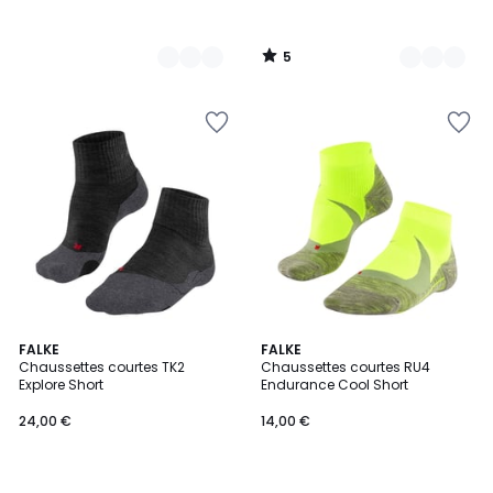
5
/
5
3
FALKE
FALKE
Chaussettes courtes TK2
Chaussettes courtes RU4
Couleurs
Explore Short
Endurance Cool Short
24,00 €
14,00 €