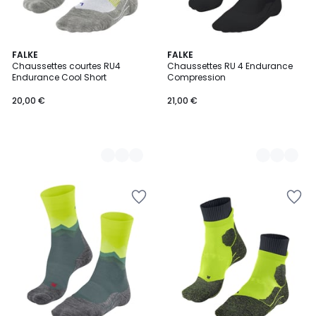
3
FALKE
2
FALKE
Chaussettes courtes RU4
Chaussettes RU 4 Endurance
Couleurs
Couleurs
Endurance Cool Short
Compression
20,00 €
21,00 €