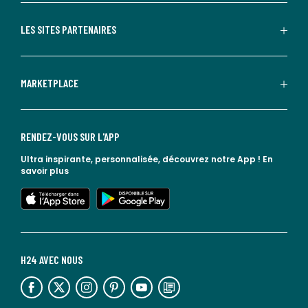
LES SITES PARTENAIRES
MARKETPLACE
RENDEZ-VOUS SUR L'APP
Ultra inspirante, personnalisée, découvrez notre App !
En
savoir plus
lien vers l'app store
lien vers google play
H24 AVEC NOUS
lien vers l'espace réseaux sociaux
lien vers l'espace réseaux sociaux
lien vers l'espace réseaux sociaux
lien vers l'espace réseaux sociaux
lien vers l'espace réseaux sociaux
lien vers le blog la redoute