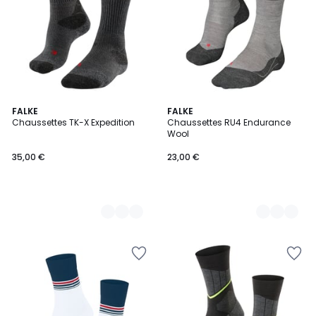
3
FALKE
2
FALKE
Chaussettes TK-X Expedition
Chaussettes RU4 Endurance
Couleurs
Couleurs
Wool
35,00 €
23,00 €