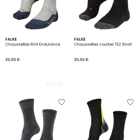
9
FALKE
FALKE
Chaussettes RU4 Endurance
Chaussettes courtes TE2 Short
Couleurs
20,00 €
20,00 €