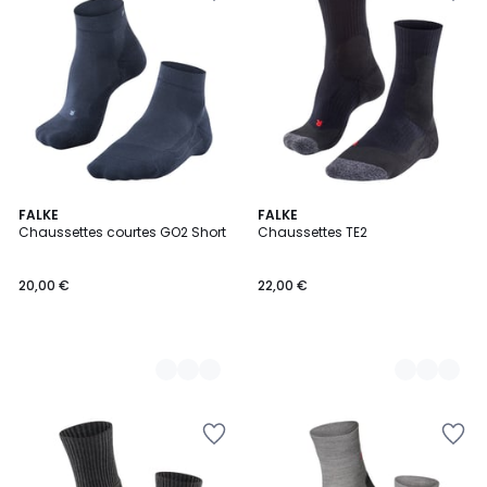
4
FALKE
3
FALKE
Chaussettes courtes GO2 Short
Chaussettes TE2
Couleurs
Couleurs
20,00 €
22,00 €