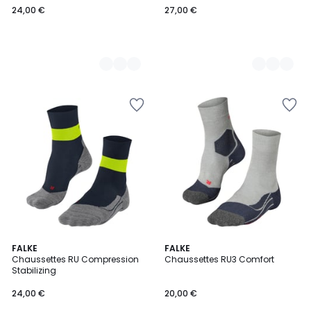
24,00 €
27,00 €
€.
5
4
FALKE
3
FALKE
/
Chaussettes RU Compression
Chaussettes RU3 Comfort
Couleurs
Couleurs
5
Stabilizing
24,00 €
20,00 €