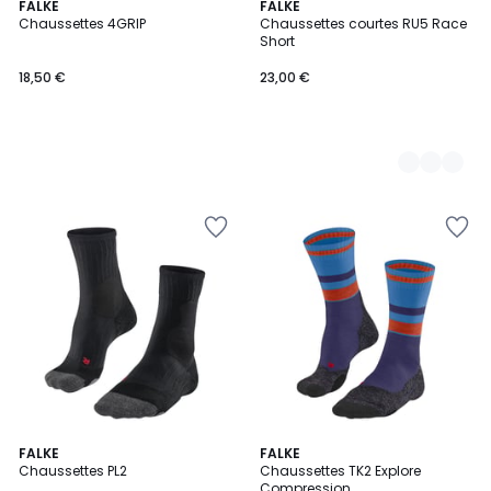
FALKE
4
FALKE
Chaussettes 4GRIP
Chaussettes courtes RU5 Race
Couleurs
Short
18,50 €
23,00 €
FALKE
3
FALKE
Chaussettes PL2
Chaussettes TK2 Explore
Couleurs
Compression