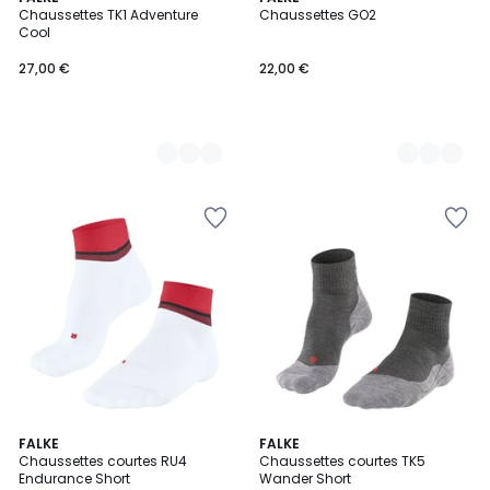
Chaussettes TK1 Adventure
Chaussettes GO2
Couleurs
Couleurs
Cool
27,00 €
22,00 €
FALKE
3
FALKE
Chaussettes courtes RU4
Chaussettes courtes TK5
Couleurs
Endurance Short
Wander Short