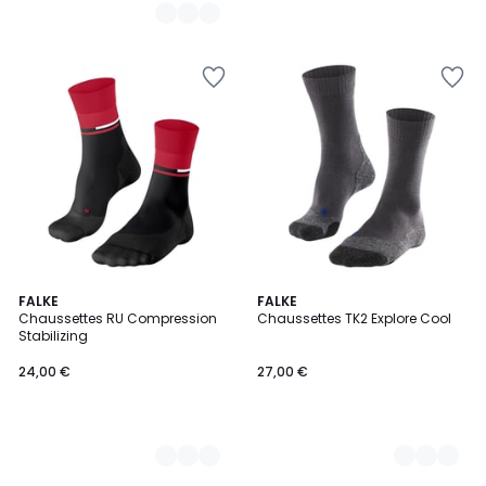
2
FALKE
8
FALKE
Chaussettes RU Compression
Chaussettes TK2 Explore Cool
Couleurs
Couleurs
Stabilizing
24,00 €
27,00 €