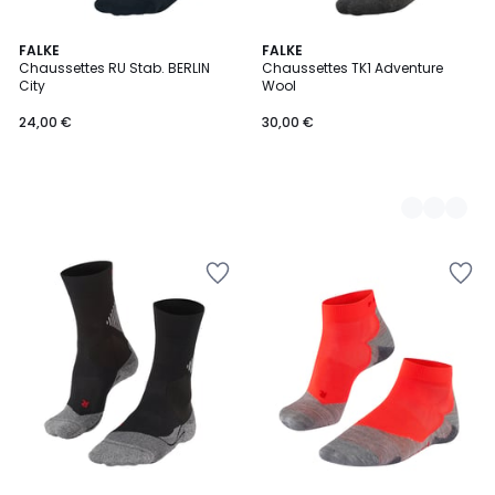
FALKE
4
FALKE
Chaussettes RU Stab. BERLIN
Chaussettes TK1 Adventure
Couleurs
City
Wool
24,00 €
30,00 €