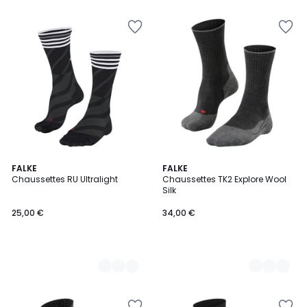
2
FALKE
2
FALKE
Chaussettes RU Ultralight
Chaussettes TK2 Explore Wool
Couleurs
Couleurs
Silk
25,00 €
34,00 €