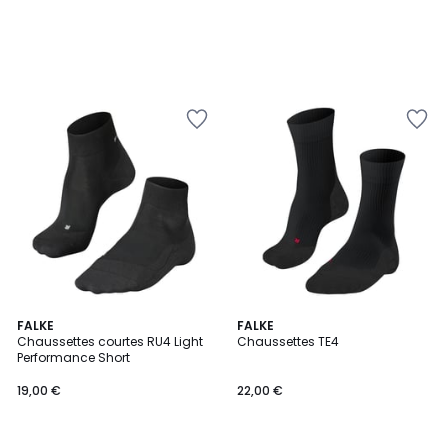
3
FALKE
2
FALKE
Chaussettes courtes RU4 Light
Chaussettes TE4
Couleurs
Couleurs
Performance Short
19,00 €
22,00 €