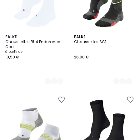
3
FALKE
2
FALKE
Chaussettes RU4 Endurance
Chaussettes SC1
Couleurs
Couleurs
Cool
à partir de
10,50 €
26,00 €