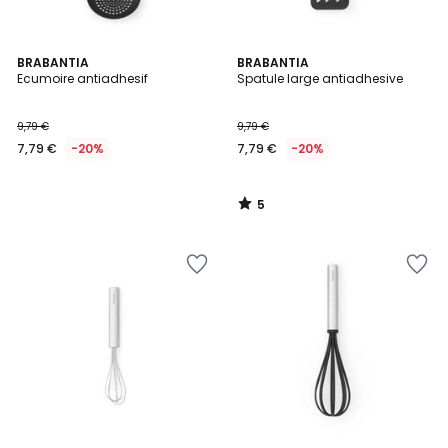
5
BRABANTIA
BRABANTIA
/
Ecumoire antiadhesif
Spatule large antiadhesive
5
9,79 €
9,79 €
7,79 €
-20%
7,79 €
-20%
5
/
5