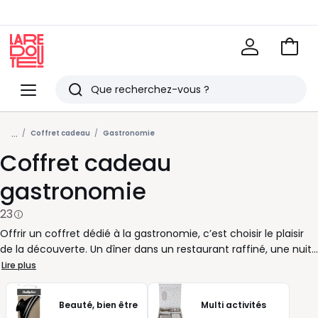
Voir
mon
La
panie
Redoute
Menu
Rechercher
Derniers
...
articles
Coffret cadeau
Gastronomie
Coffret cadeau
vus
gastronomie
23
Offrir un coffret dédié à la gastronomie, c’est choisir le plaisir
de la découverte. Un dîner dans un restaurant raffiné, une nuit
en chambre d’hôtes avec repas compris, une dégustation de
Lire plus
vins ou un atelier gourmand… Autant d’expériences qui éveillent
les papilles et changent du quotidien. Vous cherchez une idée
Beauté, bien être
Multi activités
de cadeau qui sort de l’ordinaire, loin de l’habituel objet