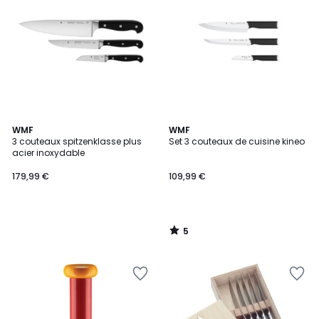
5
WMF
WMF
/
3 couteaux spitzenklasse plus
Set 3 couteaux de cuisine kineo
5
acier inoxydable
179,99 €
109,99 €
5
/
5