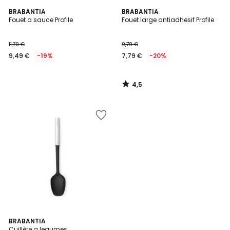
4,5
BRABANTIA
BRABANTIA
/ 5
Fouet a sauce Profile
Fouet large antiadhesif Profile
11,79 €
9,79 €
9,49 €
-19%
7,79 €
-20%
4,5
/
5
5
BRABANTIA
/
Cuillère a legumes