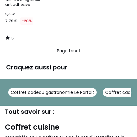
5
antiadhesive
9,79 €
7,79 €
-20%
5
/
5
Page 1 sur 1
Craquez aussi pour
Coffret cadeau gastronomie Le Parfait
Coffret cade
Tout savoir sur :
Coffret cuisine