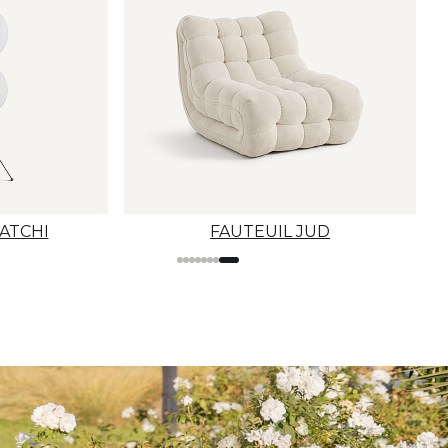
ATCHI
FAUTEUIL JUD