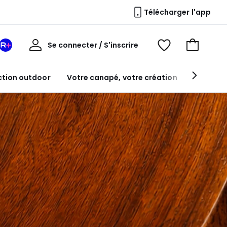
Télécharger l'app
Mon
Se connecter / S'inscrire
Mon
Voir
Voir
compte
espace
mes
mon
La
favoris
panier
ction outdoor
Votre canapé, votre création
Table à
Redoute
+