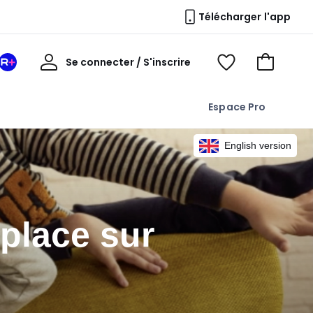
Télécharger l'app
Mon
Se connecter / S'inscrire
Mon
Voir
Voir
compte
espace
mes
mon
La
favoris
panier
Espace Pro
Redoute
+
English version
place sur