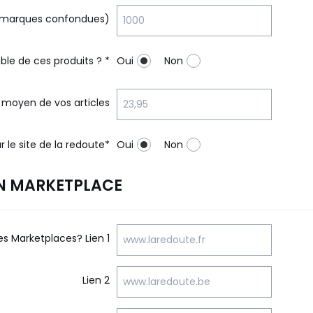
s marques confondues)
le de ces produits ? *
Oui
Non
x moyen de vos articles
ur le site de la redoute*
Oui
Non
ON MARKETPLACE
es Marketplaces? Lien 1
Lien 2