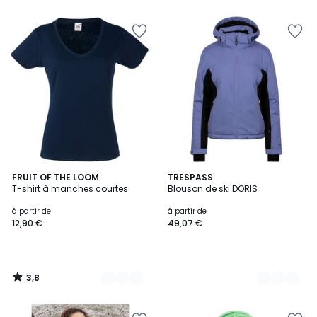
5
3,8
4
FRUIT OF THE LOOM
3
TRESPASS
/ 5
T-shirt à manches courtes
Blouson de ski DORIS
Couleurs
Couleurs
à partir de
à partir de
12,90 €
49,07 €
3,8
/
5