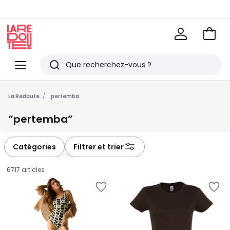
Voir
mon
La
panie
Redoute
Menu
Rechercher
Derniers
articles
La Redoute
pertemba
vus
pertemba
Catégories
Filtrer et trier
6717 articles