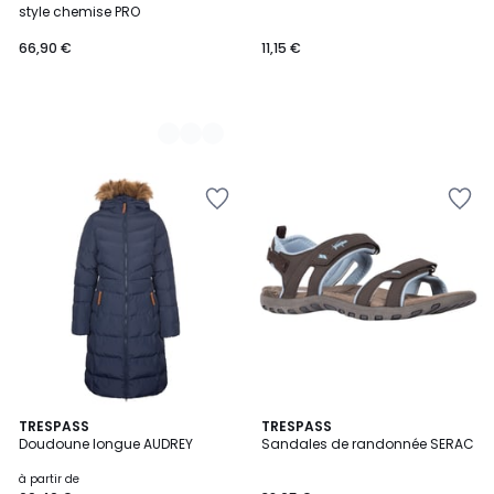
Couleurs
style chemise PRO
66,90 €
11,15 €
4,3
1
4
TRESPASS
TRESPASS
/ 5
/
Doudoune longue AUDREY
Sandales de randonnée SERAC
Couleurs
5
à partir de