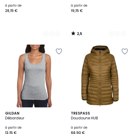
à partir de
à partir de
28,15 €
19,15 €
2,5
/
5
6
GILDAN
2
TRESPASS
Débardeur
Doudoune HUB
Couleurs
Couleurs
à partir de
à partir de
13,15 €
68,90 €