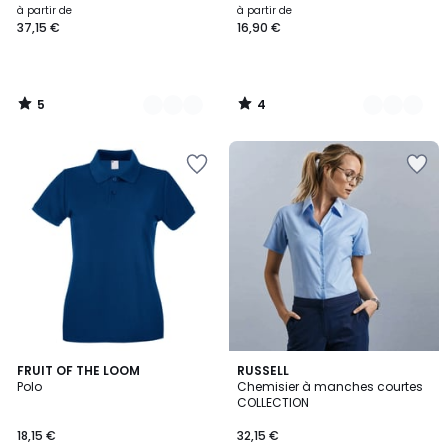
à partir de
à partir de
37,15 €
16,90 €
5
4
/
/
5
5
5
3,7
17
FRUIT OF THE LOOM
5
RUSSELL
/
/ 5
Polo
Chemisier à manches courtes
Couleurs
Couleurs
5
COLLECTION
18,15 €
32,15 €