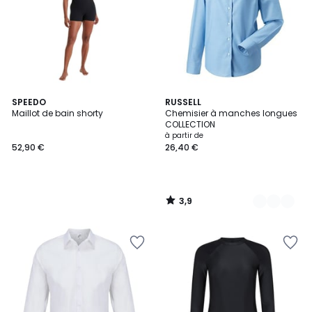
3,9
SPEEDO
5
RUSSELL
/ 5
Maillot de bain shorty
Chemisier à manches longues
Couleurs
COLLECTION
à partir de
52,90 €
26,40 €
3,9
/
5