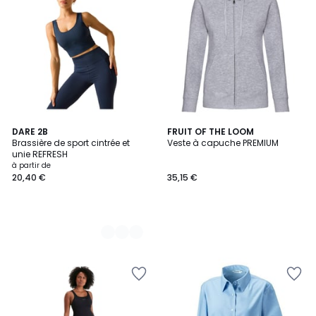
3
DARE 2B
FRUIT OF THE LOOM
Brassière de sport cintrée et
Veste à capuche PREMIUM
Couleurs
unie REFRESH
à partir de
20,40 €
35,15 €