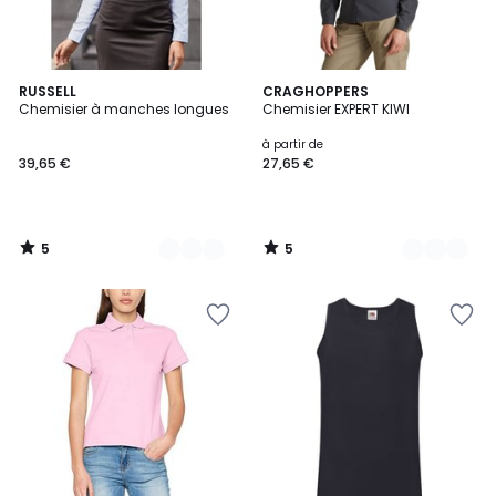
5
5
2
RUSSELL
3
CRAGHOPPERS
/
/
Chemisier à manches longues
Chemisier EXPERT KIWI
Couleurs
Couleurs
5
5
à partir de
39,65 €
27,65 €
5
5
/
/
5
5