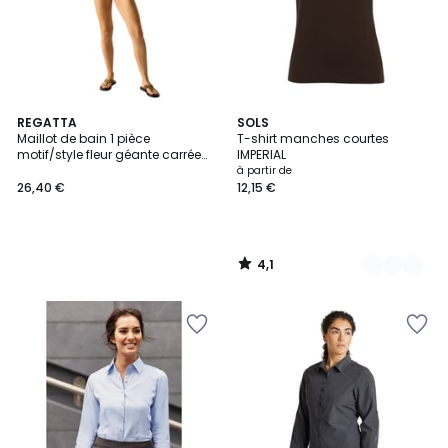
4,1
REGATTA
31
SOLS
/ 5
Maillot de bain 1 pièce
T-shirt manches courtes
Couleurs
motif/style fleur géante carrée
IMPERIAL
26,40
ORLA KIELY
à partir de
26,40 €
12,15 €
€.
4,1
/
5