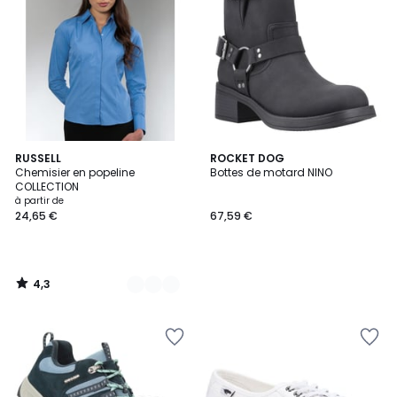
4,3
5
RUSSELL
ROCKET DOG
/ 5
Chemisier en popeline
Bottes de motard NINO
Couleurs
COLLECTION
à partir de
24,65 €
67,59 €
4,3
/
5