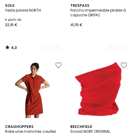
4,3
15
SOLS
2
TRESPASS
/ 5
Veste polaire NORTH
Poncho imperméable pliable à
Couleurs
Couleurs
capuche QIKPAC
à partir de
22,15 €
41,15 €
4,3
/
5
3
CRAGHOPPERS
BEECHFIELD
Robe unie manches courtes
Snood MORF ORIGINAL