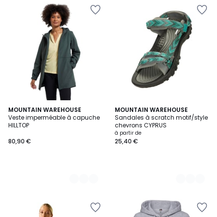
2
MOUNTAIN WAREHOUSE
5
MOUNTAIN WAREHOUSE
Veste imperméable à capuche
Sandales à scratch motif/style
Couleurs
Couleurs
HILLTOP
chevrons CYPRUS
à partir de
80,90 €
25,40 €