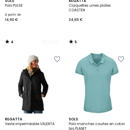
4
5
19
SOLS
REGATTA
/
/
Polo PULSE
Claquettes unies plates
Couleurs
5
5
COASTEN
à partir de
14,90 €
34,65 €
4
5
/
/
5
5
5
4
4
REGATTA
7
SOLS
/
/
Veste imperméable VALENTA
Polo manches courtes en coton
Couleurs
Couleurs
5
5
bio PLANET