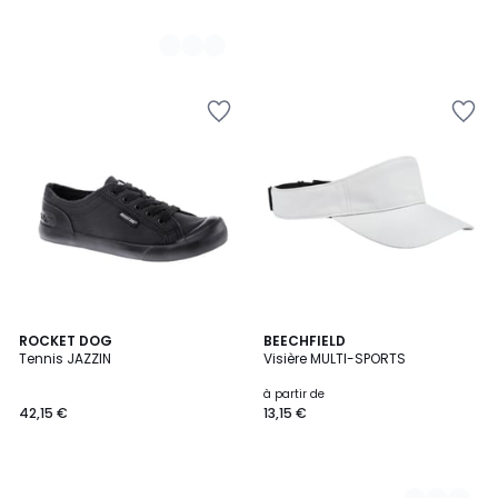
ROCKET DOG
4
BEECHFIELD
Tennis JAZZIN
Visière MULTI-SPORTS
Couleurs
à partir de
42,15 €
13,15 €