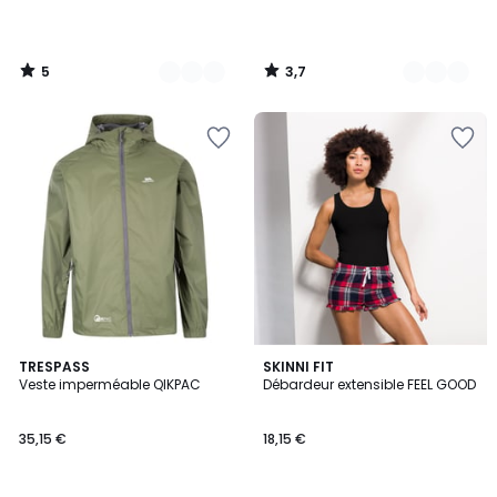
5
3,7
/
/
5
5
4,9
2
TRESPASS
SKINNI FIT
/ 5
Veste imperméable QIKPAC
Débardeur extensible FEEL GOOD
Couleurs
35,15 €
18,15 €