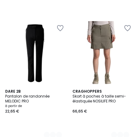
2
DARE 2B
2
CRAGHOPPERS
Pantalon de randonnée
Skort à poches à taille semi-
Couleurs
Couleurs
MELODIC PRO
élastiquée NOSILIFE PRO
à partir de
22,65 €
66,65 €