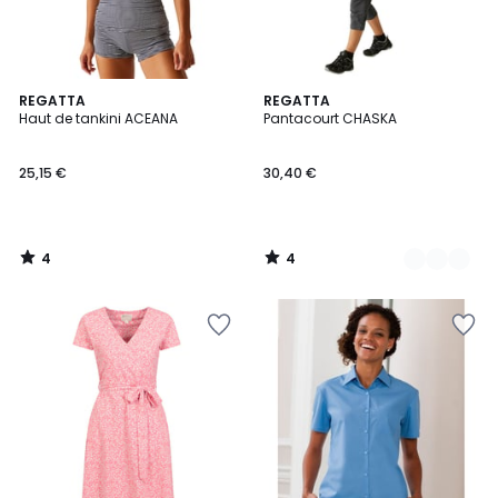
4
4
REGATTA
2
REGATTA
/
/
Haut de tankini ACEANA
Pantacourt CHASKA
Couleurs
5
5
25,15 €
30,40 €
4
4
/
/
5
5