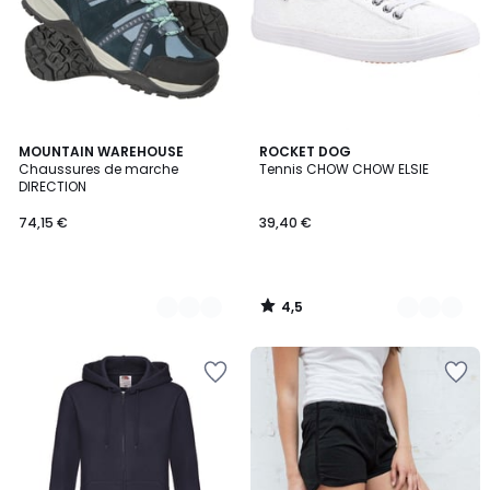
4,5
2
MOUNTAIN WAREHOUSE
2
ROCKET DOG
/ 5
Chaussures de marche
Tennis CHOW CHOW ELSIE
Couleurs
Couleurs
DIRECTION
74,15 €
39,40 €
4,5
/
5