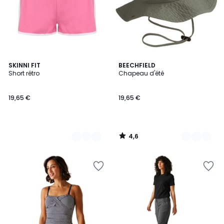
4,6
6
SKINNI FIT
4
BEECHFIELD
/ 5
Short rétro
Chapeau d'été
Couleurs
Couleurs
19,65 €
19,65 €
4,6
/
5