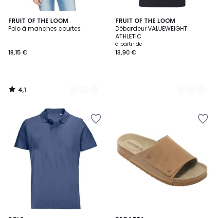
4,1
18
FRUIT OF THE LOOM
4
FRUIT OF THE LOOM
/ 5
Polo à manches courtes
Débardeur VALUEWEIGHT
Couleurs
Couleurs
ATHLETIC
à partir de
18,15 €
13,90 €
4,1
/
5