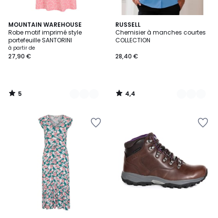
5
4,4
2
MOUNTAIN WAREHOUSE
5
RUSSELL
/
/ 5
Robe motif imprimé style
Chemisier à manches courtes
Couleurs
Couleurs
5
portefeuille SANTORINI
COLLECTION
à partir de
27,90 €
28,40 €
5
4,4
/
/
5
5