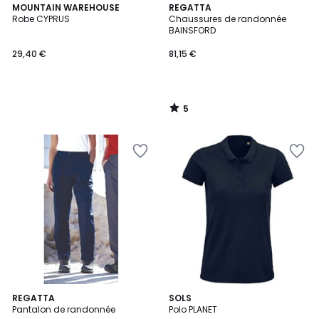
5
MOUNTAIN WAREHOUSE
REGATTA
/
Robe CYPRUS
Chaussures de randonnée
5
BAINSFORD
29,40 €
81,15 €
5
/
5
2,5
2
REGATTA
5
SOLS
/ 5
Pantalon de randonnée
Polo PLANET
Couleurs
Couleurs