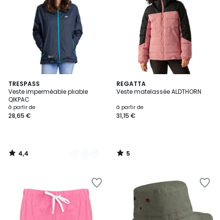
4,4
5
5
TRESPASS
REGATTA
/ 5
/
Veste imperméable pliable
Veste matelassée ALDTHORN
Couleurs
5
QIKPAC
à partir de
à partir de
28,65 €
31,15 €
4,4
5
/
/
5
5