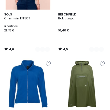
4,6
4,5
4
SOLS
4
BEECHFIELD
/ 5
/ 5
Chemisier EFFECT
Bob cargo
Couleurs
Couleurs
à partir de
28,15 €
16,40 €
4,6
4,5
/
/
5
5