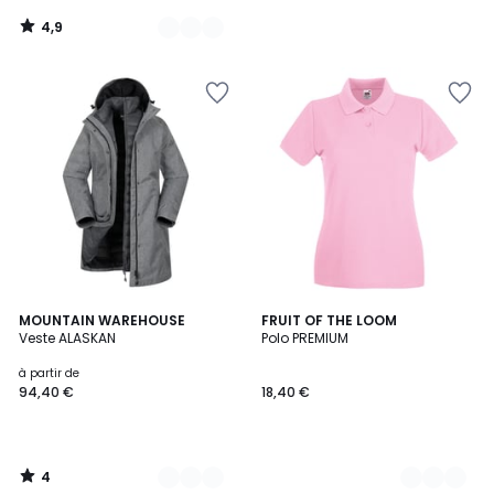
4,9
/
5
4
3
MOUNTAIN WAREHOUSE
8
FRUIT OF THE LOOM
/
Veste ALASKAN
Polo PREMIUM
Couleurs
Couleurs
5
à partir de
94,40 €
18,40 €
4
/