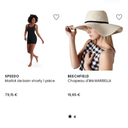
4
SPEEDO
BEECHFIELD
/
Maillot de bain shorty 1 pièce
Chapeau d'été MARBELLA
5
79,15 €
19,65 €
4
/
5