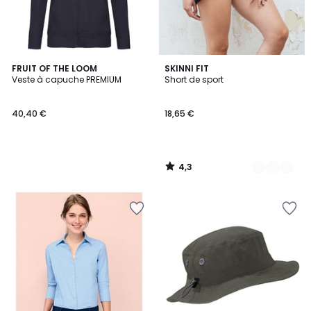
4,3
FRUIT OF THE LOOM
6
SKINNI FIT
/ 5
Veste à capuche PREMIUM
Short de sport
Couleurs
40,40 €
18,65 €
4,3
/
5