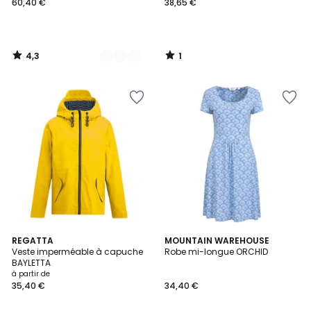
60,40 €
38,65 €
4,3
1
/
/
5
5
6
REGATTA
MOUNTAIN WAREHOUSE
Veste imperméable à capuche
Robe mi-longue ORCHID
Couleurs
BAYLETTA
à partir de
35,40 €
34,40 €