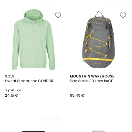
6
SOLS
MOUNTAIN WAREHOUSE
Sweat à capuche CONDOR
Sac à dos 30 litres PACE
Couleurs
à partir de
24,15 €
69,49 €