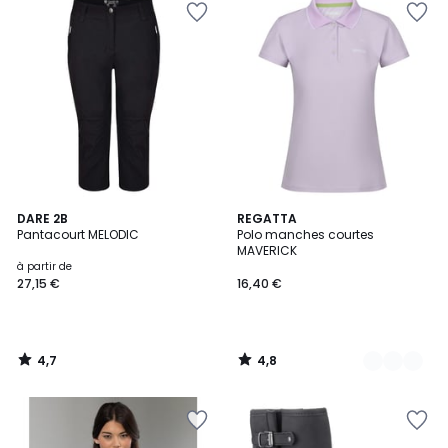
4,7
4,8
DARE 2B
2
REGATTA
/ 5
/ 5
Pantacourt MELODIC
Polo manches courtes
Couleurs
MAVERICK
à partir de
27,15 €
16,40 €
4,7
4,8
/
/
5
5