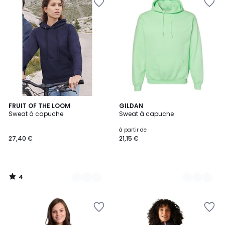
4
10
FRUIT OF THE LOOM
39
GILDAN
/
Sweat à capuche
Sweat à capuche
Couleurs
Couleurs
5
à partir de
27,40 €
21,15 €
4
/
5