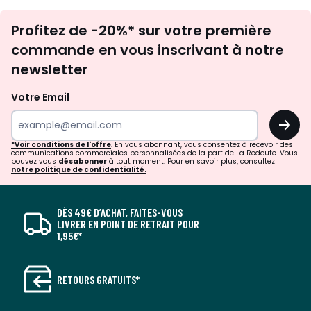
Inscription
Profitez de -20%* sur votre première
newsletter
commande en vous inscrivant à notre
newsletter
Votre Email
OK
*Voir conditions de l'offre
. En vous abonnant, vous consentez à recevoir des
communications commerciales personnalisées de la part de La Redoute. Vous
pouvez vous
désabonner
à tout moment. Pour en savoir plus, consultez
notre politique de confidentialité.
DÈS 49€ D’ACHAT, FAITES-VOUS
LIVRER EN POINT DE RETRAIT POUR
1,95€*
RETOURS GRATUITS*