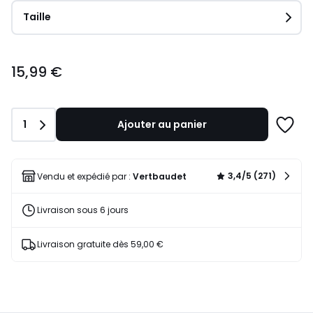
Taille
15,99
15,99 €
€.
Quantité
1
Ajouter au panier
Ajoute
à
une
liste
3,4/5 (271)
Vendu et expédié par :
Vertbaudet
Livraison sous 6 jours
Livraison gratuite dès 59,00 €