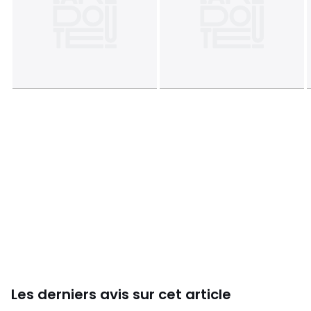
Tailles
2 ans, 3 ans, 4 ans, 5 ans, 6 ans, 7 ans, 8 ans, 9
ans, 10 ans, 12 ans, 14 ans
Les derniers avis sur cet article