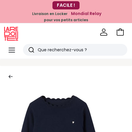
-20% dès 39€*
FACILE !
sur la mode
Mondial Relay
Livraison en Locker
pour vos petits articles
Voir
mon
La
panie
Redoute
Menu
Rechercher
Derniers
articles
vus