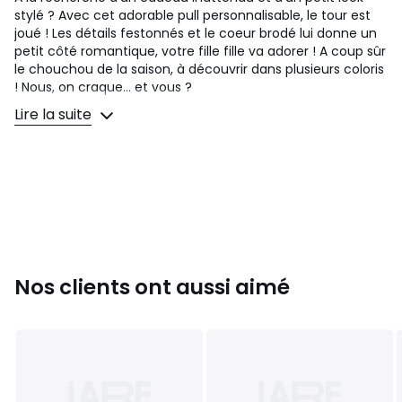
stylé ? Avec cet adorable pull personnalisable, le tour est
joué ! Les détails festonnés et le coeur brodé lui donne un
petit côté romantique, votre fille fille va adorer ! A coup sûr
le chouchou de la saison, à découvrir dans plusieurs coloris
! Nous, on craque... et vous ?
Lire la suite
Pull Basics fille
Encolure ronde festonnée
Broderie coeur irisée à la poitrine
Manches longues
Finitions bords côtes
Pull fille
en maille toute douce 70% coton, 30% polyamide.
Conseils d'entretien
:
• température de lavage 60° cycle délicat
Nos clients ont aussi aimé
• pas de blanchiments
• pas de nettoyage à sec
• température de repassage moyenne
• ne pas sécher en tambour
Couleurs
Marine, Vert De Gris, Framboise, Pivoine, Beige
Chiné