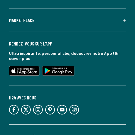
MARKETPLACE
RENDEZ-VOUS SUR L'APP
Ultra inspirante, personnalisée, découvrez notre App !
En
savoir plus
lien vers l'app store
lien vers google play
H24 AVEC NOUS
lien vers l'espace réseaux sociaux
lien vers l'espace réseaux sociaux
lien vers l'espace réseaux sociaux
lien vers l'espace réseaux sociaux
lien vers l'espace réseaux sociaux
lien vers le blog la redoute