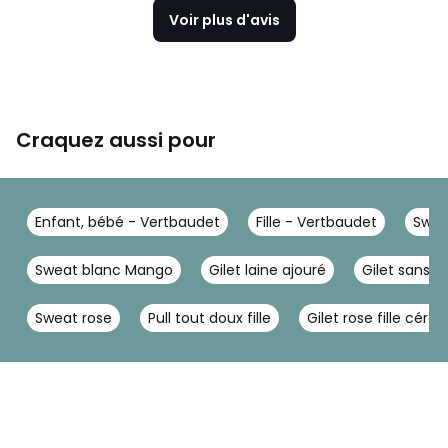
Voir plus d'avis
Craquez aussi pour
Enfant, bébé - Vertbaudet
Fille - Vertbaudet
Sweat
Sweat blanc Mango
Gilet laine ajouré
Gilet sans m
Sweat rose
Pull tout doux fille
Gilet rose fille cér