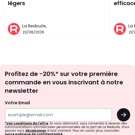
légers
effica
La Redoute,
La
23/06/2026
21
Inscription
Profitez de -20%* sur votre première
newsletter
commande en vous inscrivant à notre
newsletter
Votre Email
OK
*Voir conditions de l'offre
. En vous abonnant, vous consentez à recevoir des
communications commerciales personnalisées de la part de La Redoute. Vous
pouvez vous
désabonner
à tout moment. Pour en savoir plus, consultez
notre politique de confidentialité.