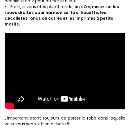
décolleté en V pour affiner le buste.
Enfin, si vous êtes plutôt ronde,
un « O », misez sur les
robes droites pour harmoniser la silhouette, les
décolletés ronds ou carrés et les imprimés à petits
motifs.
L’important étant toujours de porter la robe dans laquelle
vous vous sentez bien et belle !!!