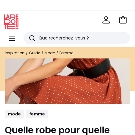
Voir
mon
La
panie
Redoute
Menu
Rechercher
Derniers
Inspiration
Guide
Mode
Femme
articles
vus
mode
femme
Quelle robe pour quelle