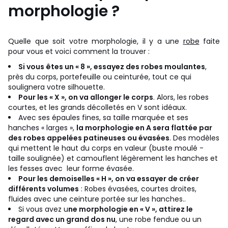
morphologie ?
Quelle que soit votre morphologie, il y a une
robe
faite
pour vous et voici comment la trouver :
Si vous êtes un « 8 », essayez des robes moulantes
,
près du corps, portefeuille ou ceinturée, tout ce qui
soulignera votre silhouette.
Pour les « X », on va allonger le corps
. Alors, les robes
courtes, et les grands décolletés en V sont idéaux.
Avec ses épaules fines, sa taille marquée et ses
hanches « larges »,
la morphologie en A sera flattée par
des robes appelées patineuses ou évasées
. Des modèles
qui mettent le haut du corps en valeur (buste moulé -
taille soulignée) et camouflent légèrement les hanches et
les fesses avec leur forme évasée.
Pour les demoiselles « H », on va essayer de créer
différents volumes
: Robes évasées, courtes droites,
fluides avec une ceinture portée sur les hanches..
Si vous avez u
ne morphologie en « V », attirez le
regard avec un grand dos nu
, une robe fendue ou un