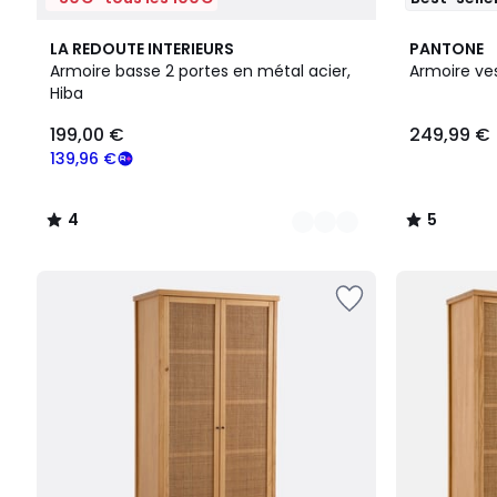
6
4
4
5
LA REDOUTE INTERIEURS
PANTONE
Couleurs
/
Couleurs
/
Armoire basse 2 portes en métal acier,
Armoire ves
5
5
Hiba
199,00
199,00 €
249,99 €
€
souscrivez
139,96 €
à
notre
4
5
programme
/
/
pour
5
5
payer
à
la
place
139,96
€.