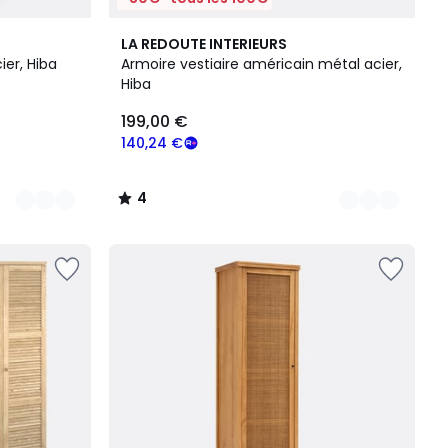
2
4
LA REDOUTE INTERIEURS
Couleurs
/
ier, Hiba
Armoire vestiaire américain métal acier,
5
Hiba
199,00 €
140,24 €
4
/
5