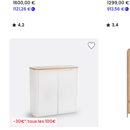
1600,00 €
1299,00 €
1121,26 €
913,56 €
4,2
3,4
/
/
5
5
-30€* tous les 100€