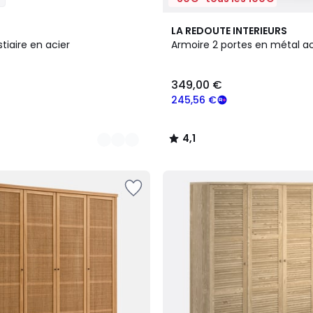
6
4,1
LA REDOUTE INTERIEURS
Couleurs
/ 5
tiaire en acier
Armoire 2 portes en métal ac
349,00 €
245,56 €
4,1
/
5