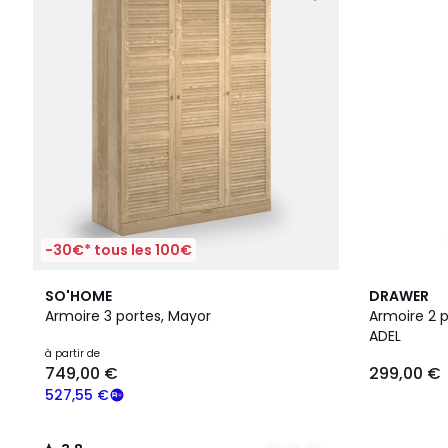
-30€* tous les 100€
2
3,8
3
SO'HOME
DRAWER
Couleurs
/ 5
Couleurs
Armoire 3 portes, Mayor
Armoire 2 
ADEL
à partir de
749,00 €
299,00 €
527,55 €