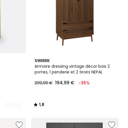
1,8
SWEEEK
/
Armoire dressing vintage décor bois 2
5
portes, 1 penderie et 2 tiroirs NEPAL
194,99 €
299,99 €
-35%
1,8
/
5