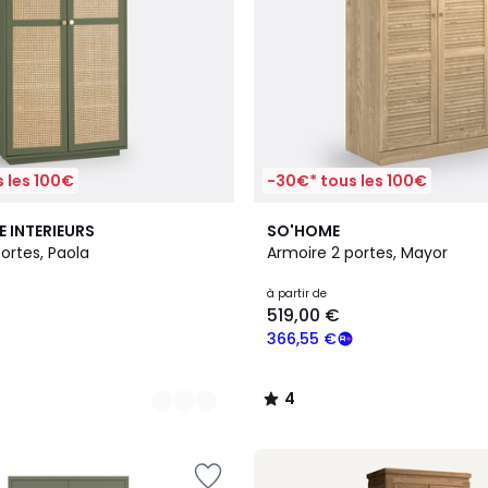
 les 100€
-30€* tous les 100€
2
4
E INTERIEURS
SO'HOME
Couleurs
/
ortes, Paola
Armoire 2 portes, Mayor
5
à partir de
519,00 €
366,55 €
4
/
5