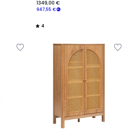
1349,00 €
947,55 €
4
/
5