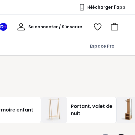
Télécharger l'app
Mon
Se connecter / S'inscrire
Mon
Voir
Voir
compte
espace
mes
mon
La
favoris
panier
Espace Pro
Redoute
+
Portant, valet de
rmoire enfant
nuit