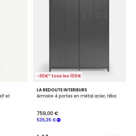
-30€* tous les 100€
3
3,8
LA REDOUTE INTERIEURS
Couleurs
/ 5
if et
Armoire 4 portes en métal acier, Hiba
759,00 €
535,35 €