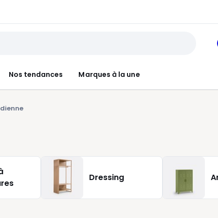
Nos tendances
Marques à la une
ndienne
à
Dressing
A
res