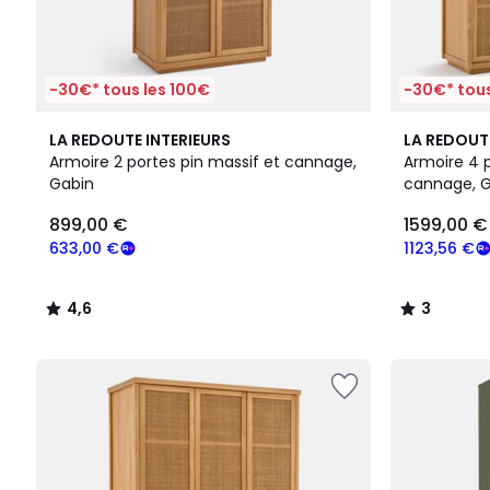
-30€* tous les 100€
-30€* tous
4,6
3
LA REDOUTE INTERIEURS
LA REDOUT
/ 5
/
Armoire 2 portes pin massif et cannage,
Armoire 4 p
5
Gabin
cannage, 
899,00 €
1599,00 €
633,00 €
1123,56 €
4,6
3
/
/
5
5