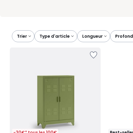
Trier
type d'article
longueur
profon
-30€* tous les 100€
Best-selle