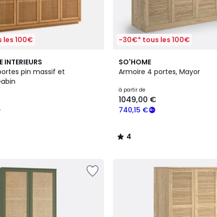
 les 100€
-30€* tous les 100€
2
4
E INTERIEURS
SO'HOME
Couleurs
/
ortes pin massif et
Armoire 4 portes, Mayor
5
Gabin
à partir de
1049,00 €
740,15 €
4
/
5