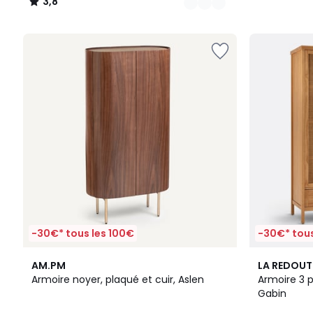
3,8
/
5
-30€* tous les 100€
-30€* tous
4,2
3,4
AM.PM
LA REDOUT
/ 5
/ 5
Armoire noyer, plaqué et cuir, Aslen
Armoire 3 
Gabin