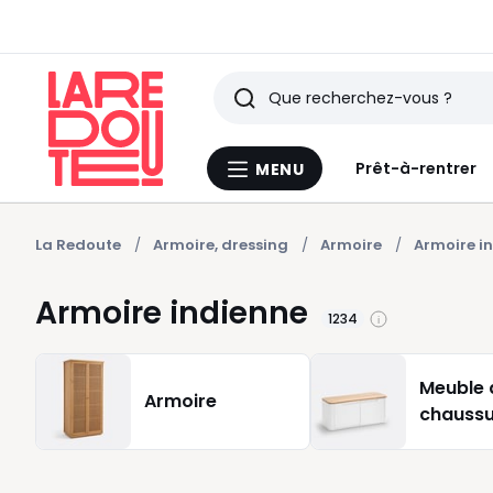
Rechercher
Derniers
Prêt-à-rentrer
MENU
Menu
articles
La
Redoute
vus
La Redoute
Armoire, dressing
Armoire
Armoire i
Armoire indienne
1234
Meuble 
Armoire
chaussu