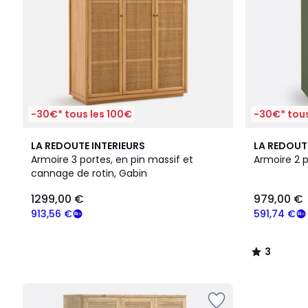
-30€* tous les 100€
-30€* tous
2
3
LA REDOUTE INTERIEURS
LA REDOUT
Couleurs
/
Armoire 3 portes, en pin massif et
Armoire 2 p
5
cannage de rotin, Gabin
1299,00 €
979,00 €
913,56 €
591,74 €
3
/
5