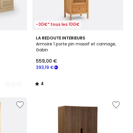
-30€* tous les 100€
4
LA REDOUTE INTERIEURS
/
Armoire 1 porte pin massif et cannage,
5
Gabin
559,00 €
393,19 €
4
/
5