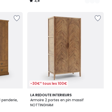
3,8
/
5
-30€* tous les 100€
4
LA REDOUTE INTERIEURS
/
3 penderie,
Armoire 2 portes en pin massif
5
NOTTINGHAM