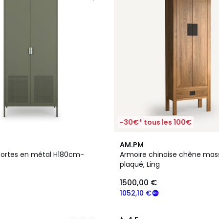
-30€* tous les 100€
4,5
AM.PM
/ 5
portes en métal H180cm-
Armoire chinoise chêne mass
plaqué, Ling
1500,00 €
1052,10 €