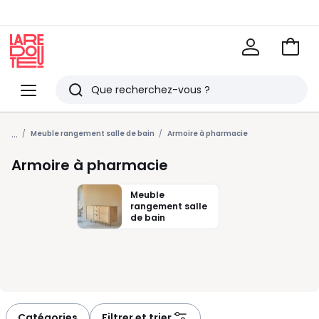
Voir
mon
La
panie
Redoute
Menu
Rechercher
Derniers
...
articles
Meuble rangement salle de bain
Armoire à pharmacie
vus
Armoire à pharmacie
Meuble
rangement salle
de bain
Catégories
Filtrer et trier