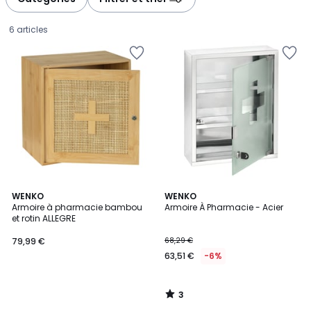
6 articles
3
WENKO
WENKO
/
Armoire à pharmacie bambou
Armoire À Pharmacie - Acier
5
et rotin ALLEGRE
79,99
79,99 €
68,29 €
€.
63,51 €
-6%
3
/
5