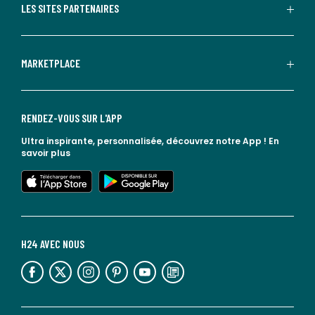
LES SITES PARTENAIRES
MARKETPLACE
RENDEZ-VOUS SUR L'APP
Ultra inspirante, personnalisée, découvrez notre App !
En
savoir plus
lien vers l'app store
lien vers google play
H24 AVEC NOUS
lien vers l'espace réseaux sociaux
lien vers l'espace réseaux sociaux
lien vers l'espace réseaux sociaux
lien vers l'espace réseaux sociaux
lien vers l'espace réseaux sociaux
lien vers le blog la redoute