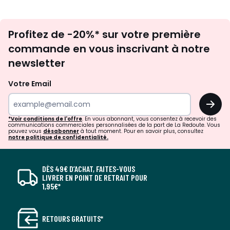
Inscription
Profitez de -20%* sur votre première
newsletter
commande en vous inscrivant à notre
newsletter
Votre Email
OK
*Voir conditions de l'offre
. En vous abonnant, vous consentez à recevoir des
communications commerciales personnalisées de la part de La Redoute. Vous
pouvez vous
désabonner
à tout moment. Pour en savoir plus, consultez
notre politique de confidentialité.
DÈS 49€ D’ACHAT, FAITES-VOUS
LIVRER EN POINT DE RETRAIT POUR
1,95€*
RETOURS GRATUITS*