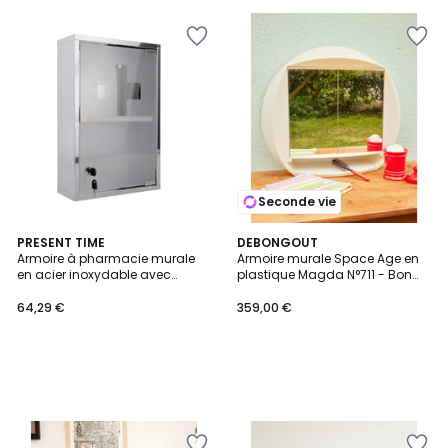
Seconde vie
PRESENT TIME
DEBONGOUT
Armoire à pharmacie murale
Armoire murale Space Age en
en acier inoxydable avec
plastique Magda N°711 - Bon
serrure
état
64,29 €
359,00 €